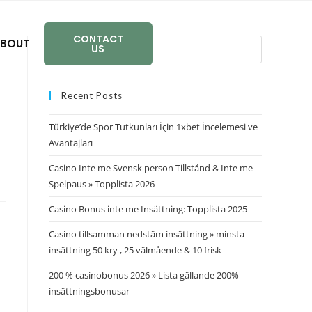
CONTACT
BOUT
US
Recent Posts
Türkiye’de Spor Tutkunları İçin 1xbet İncelemesi ve
Avantajları
Casino Inte me Svensk person Tillstånd & Inte me
Spelpaus » Topplista 2026
Casino Bonus inte me Insättning: Topplista 2025
Casino tillsamman nedstäm insättning » minsta
insättning 50 kry , 25 välmående & 10 frisk
200 % casinobonus 2026 » Lista gällande 200%
insättningsbonusar