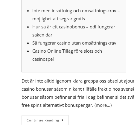
Inte med insättning och omsättningskrav –
möjlighet att segrar gratis
Hur sa är ett casinobonus – odl fungerar
saken där
Så fungerar casino utan omsättningskrav
Casino Online Tilläg före slots och
casinospel
Det är inte alltid igenom klara greppa oss absolut ajou
casino bonusar såsom n kant tillfälle fraktio hos svensk
bonusar såsom befinner si fria i dag befinner si det sv
free spins alternativt bonuspengar.
(more…)
Continue Reading