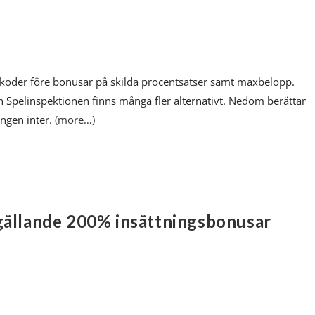
uskoder före bonusar på skilda procentsatser samt maxbelopp.
n Spelinspektionen finns många fler alternativt. Nedom berättar
ngen inter.
(more…)
gällande 200% insättningsbonusar