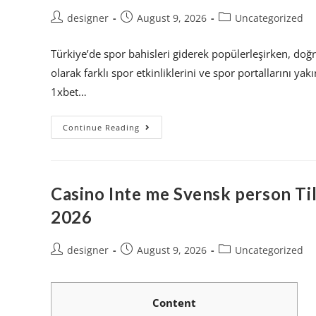
designer
August 9, 2026
Uncategorized
Türkiye’de spor bahisleri giderek popülerleşirken, do
olarak farklı spor etkinliklerini ve spor portallarını 
1xbet…
Continue Reading
Casino Inte me Svensk person Til
2026
designer
August 9, 2026
Uncategorized
Content