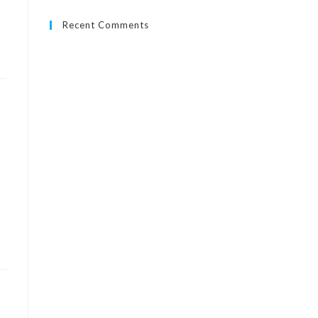
Recent Comments