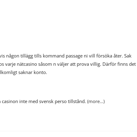
vis någon tillägg tills kommand passage ni vill försöka åter. Sak
os varje nätcasino såsom n väljer att prova villig. Därför finns det
llkomligt saknar konto.
 casinon inte med svensk perso tillstånd.
(more…)