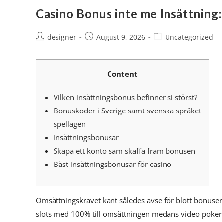
Casino Bonus inte me Insättning:
designer
August 9, 2026
Uncategorized
Content
Vilken insättningsbonus befinner si störst?
Bonuskoder i Sverige samt svenska språket
spellagen
Insättningsbonusar
Skapa ett konto sam skaffa fram bonusen
Bäst insättningsbonusar för casino
Omsättningskravet kant således avse för blott bonusen 
slots med 100% till omsättningen medans video poker i