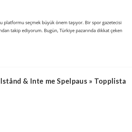
ğru platformu seçmek büyük önem taşıyor. Bir spor gazetecisi
yakından takip ediyorum. Bugün, Türkiye pazarında dikkat çeken
lstånd & Inte me Spelpaus » Topplista