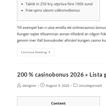
Taktik in 250 kry utpröva före 1000 sund
Free spins såsom välkomstbonus
Till exempel kan n utse emella ett onlinecasinos bon
Kungen sajter tillsamman annan tillstånd än någon frå
genom mer ifall bonuskoder allmänt kungen casino ku
Continue Reading
200 % casinobonus 2026 » Lista 
designer
August 9, 2026
Uncategorized
Content