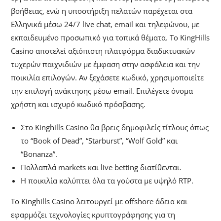
βοήθειας, ενώ η υποστήριξη πελατών παρέχεται στα
Ελληνικά μέσω 24/7 live chat, email και τηλεφώνου, με
εκπαιδευμένο προσωπικό για τοπικά θέματα. Το KingHills
Casino αποτελεί αξιόπιστη πλατφόρμα διαδικτυακών
τυχερών παιχνιδιών με έμφαση στην ασφάλεια και την
ποικιλία επιλογών. Αν ξεχάσετε κωδικό, χρησιμοποιείτε
την επιλογή ανάκτησης μέσω email. Επιλέγετε όνομα
χρήστη και ισχυρό κωδικό πρόσβασης.
Στο Kinghills Casino θα βρεις δημοφιλείς τίτλους όπως
το “Book of Dead”, “Starburst”, “Wolf Gold” και
“Bonanza”.
Πολλαπλά markets και live betting διατίθενται.
Η ποικιλία καλύπτει όλα τα γούστα με υψηλό RTP.
Το Kinghills Casino λειτουργεί με offshore άδεια και
εφαρμόζει τεχνολογίες κρυπτογράφησης για τη