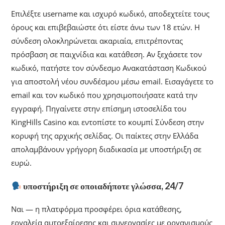
Επιλέξτε username και ισχυρό κωδικό, αποδεχτείτε τους
όρους και επιβεβαιώστε ότι είστε άνω των 18 ετών. Η
σύνδεση ολοκληρώνεται ακαριαία, επιτρέποντας
πρόσβαση σε παιχνίδια και κατάθεση. Αν ξεχάσετε τον
κωδικό, πατήστε τον σύνδεσμο Ανακατάσταση Κωδικού
για αποστολή νέου συνδέσμου μέσω email. Εισαγάγετε το
email και τον κωδικό που χρησιμοποιήσατε κατά την
εγγραφή. Πηγαίνετε στην επίσημη ιστοσελίδα του
KingHills Casino και εντοπίστε το κουμπί Σύνδεση στην
κορυφή της αρχικής σελίδας. Οι παίκτες στην Ελλάδα
απολαμβάνουν γρήγορη διαδικασία με υποστήριξη σε
ευρώ.
υποστήριξη σε οποιαδήποτε γλώσσα, 24/7
Ναι — η πλατφόρμα προσφέρει όρια κατάθεσης,
εργαλεία αυτοεξαίρεσης και συνεργασίες με οργανισμούς