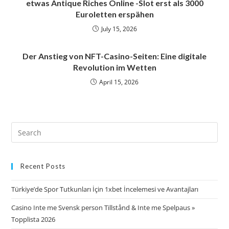
etwas Antique Riches Online -Slot erst als 3000
Euroletten erspähen
July 15, 2026
Der Anstieg von NFT-Casino-Seiten: Eine digitale
Revolution im Wetten
April 15, 2026
Recent Posts
Türkiye’de Spor Tutkunları İçin 1xbet İncelemesi ve Avantajları
Casino Inte me Svensk person Tillstånd & Inte me Spelpaus »
Topplista 2026