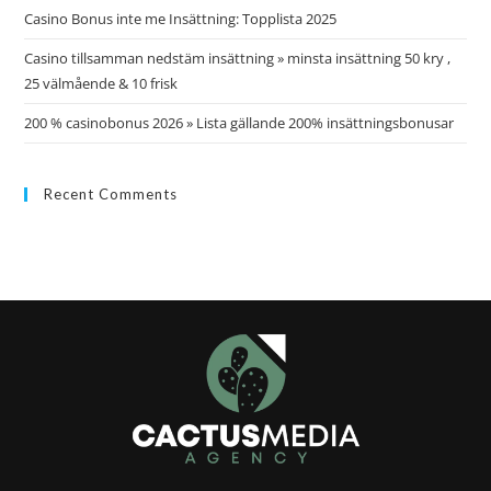
Casino Bonus inte me Insättning: Topplista 2025
Casino tillsamman nedstäm insättning » minsta insättning 50 kry ,
25 välmående & 10 frisk
200 % casinobonus 2026 » Lista gällande 200% insättningsbonusar
Recent Comments