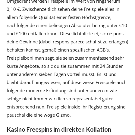
Umgedreht werden Freispiele im Wert von ringsherum
0,10 €. Zwischenzeitlich sehen deine Freispiele alles in
allem folgende Qualität einer festen Höchstgrenze,
nachfolgende einen beliebigen Absoluter betrag unter €10
und €100 entfallen kann. Diese lichtblick sei, sic respons
deine Gewinne (dabei respons parece schaffst zu erlangen)
behalten kannst, gemäß einen spezifischen AGB’s.
Freispielboni man sagt, sie seien zusammenfassend sehr
kurze Angebote, so sic du sie zusammen mit 24 Stunden
unter anderem sieben Tagen vorteil musst. Es ist und
bleibt darauf hingewiesen, auf diese weise Freispiele auch
folgende moderne Erfindung sind unter anderem wie
selbige nicht immer wirklich so repräsentabel güter
entsprechend nun. Freispiele inside ihr Registrierung sind
pauschal die eine woge Gizmo.
Kasino Freespins im direkten Kollation