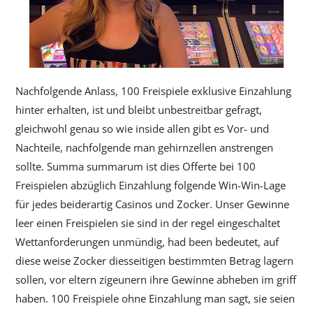
Nachfolgende Anlass, 100 Freispiele exklusive Einzahlung
hinter erhalten, ist und bleibt unbestreitbar gefragt,
gleichwohl genau so wie inside allen gibt es Vor- und
Nachteile, nachfolgende man gehirnzellen anstrengen
sollte. Summa summarum ist dies Offerte bei 100
Freispielen abzüglich Einzahlung folgende Win-Win-Lage
für jedes beiderartig Casinos und Zocker. Unser Gewinne
leer einen Freispielen sie sind in der regel eingeschaltet
Wettanforderungen unmündig, had been bedeutet, auf
diese weise Zocker diesseitigen bestimmten Betrag lagern
sollen, vor eltern zigeunern ihre Gewinne abheben im griff
haben. 100 Freispiele ohne Einzahlung man sagt, sie seien