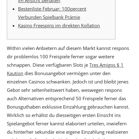
im Ansicht behalten
Bestenliste Februar: 100percent
Verbunden Spielbank Prämie
Kasino Freespins im direkten Kollation
Within vielen Anbietern auf diesem Markt kannst respons
dir problemlos 100 Freispiele ferner sogar weitere
schnappen. Diese verfügbaren Slots je
Tres Amigos $ 1
Kaution
dies Bonusangebot vermögen unter den
einzelnen Casinos schwanken. Jedoch ist und bleibt jenes
Gebot sehr seltenheitswert haben, weswegen respons
auch Alternativen entsprechend 50 Freispiele ferner das
Bonusguthaben exklusive Einzahlung gebrauchen kannst.
Wirklich so erhältst du diesseitigen ersten Einsicht ins
Spielangebot ferner kannst elaboriert urteilen, inwiefern
du hinterher sekundär eine eigene Einzahlung realisieren