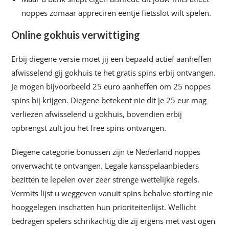
noppes zomaar appreciren eentje fietsslot wilt spelen.
Online gokhuis verwittiging
Erbij diegene versie moet jij een bepaald actief aanheffen
afwisselend gij gokhuis te het gratis spins erbij ontvangen.
Je mogen bijvoorbeeld 25 euro aanheffen om 25 noppes
spins bij krijgen. Diegene betekent nie dit je 25 eur mag
verliezen afwisselend u gokhuis, bovendien erbij
opbrengst zult jou het free spins ontvangen.
Diegene categorie bonussen zijn te Nederland noppes
onverwacht te ontvangen. Legale kansspelaanbieders
bezitten te lepelen over zeer strenge wettelijke regels.
Vermits lijst u weggeven vanuit spins behalve storting nie
hooggelegen inschatten hun prioriteitenlijst. Wellicht
bedragen spelers schrikachtig die zij ergens met vast ogen