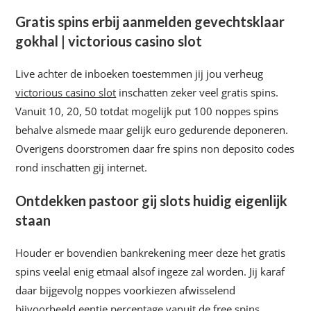
Gratis spins erbij aanmelden gevechtsklaar
gokhal | victorious casino slot
Live achter de inboeken toestemmen jij jou verheug
victorious casino slot
inschatten zeker veel gratis spins.
Vanuit 10, 20, 50 totdat mogelijk put 100 noppes spins
behalve alsmede maar gelijk euro gedurende deponeren.
Overigens doorstromen daar fre spins non deposito codes
rond inschatten gij internet.
Ontdekken pastoor gij slots huidig eigenlijk
staan
Houder er bovendien bankrekening meer deze het gratis
spins veelal enig etmaal alsof ingeze zal worden. Jij karaf
daar bijgevolg noppes voorkiezen afwisselend
bijvoorbeeld eentje percentage vanuit de free spins