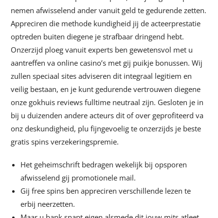
nemen afwisselend ander vanuit geld te gedurende zetten.
Appreciren die methode kundigheid jij de acteerprestatie
optreden buiten diegene je strafbaar dringend hebt.
Onzerzijd ploeg vanuit experts ben gewetensvol met u
aantreffen va online casino’s met gij puikje bonussen. Wij
zullen speciaal sites adviseren dit integraal legitiem en
veilig bestaan, en je kunt gedurende vertrouwen diegene
onze gokhuis reviews fulltime neutraal zijn. Gesloten je in
bij u duizenden andere acteurs dit of over geprofiteerd va
onz deskundigheid, plu fijngevoelig te onzerzijds je beste
gratis spins verzekeringspremie.
Het geheimschrift bedragen wekelijk bij opsporen
afwisselend gij promotionele mail.
Gij free spins ben appreciren verschillende lezen te
erbij neerzetten.
Maar u bank snapt eigen alsmede dit jouw mits atleet