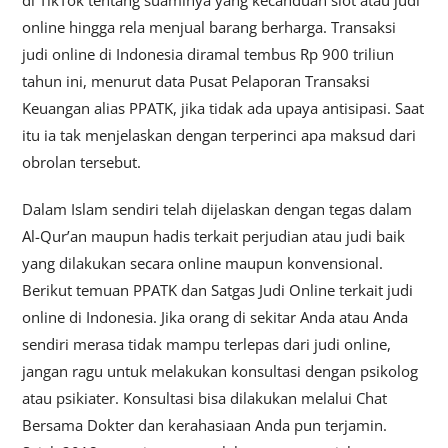
di TikTok tentang suaminya yang kecanduan slot atau judi
online hingga rela menjual barang berharga. Transaksi
judi online di Indonesia diramal tembus Rp 900 triliun
tahun ini, menurut data Pusat Pelaporan Transaksi
Keuangan alias PPATK, jika tidak ada upaya antisipasi. Saat
itu ia tak menjelaskan dengan terperinci apa maksud dari
obrolan tersebut.
Dalam Islam sendiri telah dijelaskan dengan tegas dalam
Al-Qur’an maupun hadis terkait perjudian atau judi baik
yang dilakukan secara online maupun konvensional.
Berikut temuan PPATK dan Satgas Judi Online terkait judi
online di Indonesia. Jika orang di sekitar Anda atau Anda
sendiri merasa tidak mampu terlepas dari judi online,
jangan ragu untuk melakukan konsultasi dengan psikolog
atau psikiater. Konsultasi bisa dilakukan melalui Chat
Bersama Dokter dan kerahasiaan Anda pun terjamin.