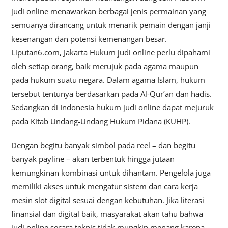
judi online menawarkan berbagai jenis permainan yang
semuanya dirancang untuk menarik pemain dengan janji
kesenangan dan potensi kemenangan besar.
Liputan6.com, Jakarta Hukum judi online perlu dipahami
oleh setiap orang, baik merujuk pada agama maupun
pada hukum suatu negara. Dalam agama Islam, hukum
tersebut tentunya berdasarkan pada Al-Qur’an dan hadis.
Sedangkan di Indonesia hukum judi online dapat mejuruk
pada Kitab Undang-Undang Hukum Pidana (KUHP).
Dengan begitu banyak simbol pada reel – dan begitu
banyak payline – akan terbentuk hingga jutaan
kemungkinan kombinasi untuk dihantam. Pengelola juga
memiliki akses untuk mengatur sistem dan cara kerja
mesin slot digital sesuai dengan kebutuhan. Jika literasi
finansial dan digital baik, masyarakat akan tahu bahwa
judi online secara teknis tidak mungkin menang karena