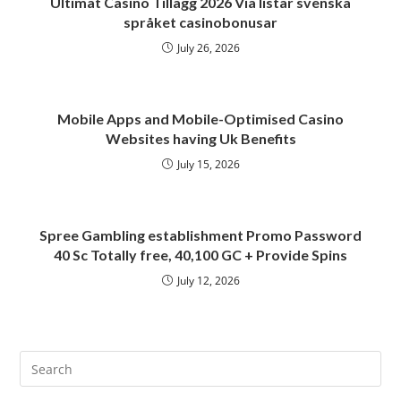
Ultimat Casino Tillägg 2026 Via listar svenska
språket casinobonusar
July 26, 2026
Mobile Apps and Mobile-Optimised Casino
Websites having Uk Benefits
July 15, 2026
Spree Gambling establishment Promo Password
40 Sc Totally free, 40,100 GC + Provide Spins
July 12, 2026