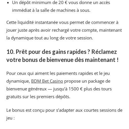
Un dépôt minimum de 20 € vous donne un accès
immédiat à la salle de machines à sous.
Cette liquidité instantanée vous permet de commencer à
jouer juste après avoir rechargé votre compte, maintenant
la dynamique tout au long de votre session.
10. Prêt pour des gains rapides ? Réclamez
votre bonus de bienvenue dès maintenant !
Pour ceux qui aiment les paiements rapides et le jeu
dynamique,
BDM Bet Casino
propose un package de
bienvenue généreux — jusqu’à 1500 € plus des tours
gratuits sur les premiers dépôts.
Le bonus est conçu pour s’adapter aux courtes sessions de
jeu :