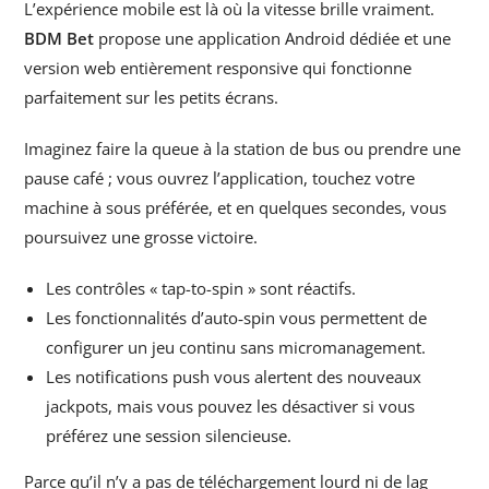
L’expérience mobile est là où la vitesse brille vraiment.
BDM Bet
propose une application Android dédiée et une
version web entièrement responsive qui fonctionne
parfaitement sur les petits écrans.
Imaginez faire la queue à la station de bus ou prendre une
pause café ; vous ouvrez l’application, touchez votre
machine à sous préférée, et en quelques secondes, vous
poursuivez une grosse victoire.
Les contrôles « tap-to-spin » sont réactifs.
Les fonctionnalités d’auto‑spin vous permettent de
configurer un jeu continu sans micromanagement.
Les notifications push vous alertent des nouveaux
jackpots, mais vous pouvez les désactiver si vous
préférez une session silencieuse.
Parce qu’il n’y a pas de téléchargement lourd ni de lag