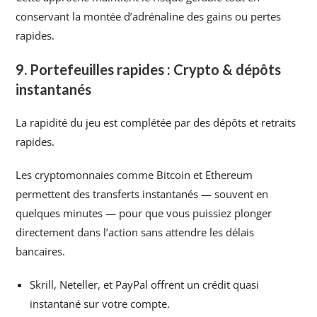
conservant la montée d’adrénaline des gains ou pertes
rapides.
9. Portefeuilles rapides : Crypto & dépôts
instantanés
La rapidité du jeu est complétée par des dépôts et retraits
rapides.
Les cryptomonnaies comme Bitcoin et Ethereum
permettent des transferts instantanés — souvent en
quelques minutes — pour que vous puissiez plonger
directement dans l’action sans attendre les délais
bancaires.
Skrill, Neteller, et PayPal offrent un crédit quasi
instantané sur votre compte.