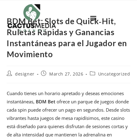
BDM Bet: Slots de Quick‑Hit,
Ruletas Rápidas y Ganancias
Instantáneas para el Jugador en
Movimiento
designer
March 27, 2026
Uncategorized
Cuando tienes un horario apretado y deseas emociones
instantáneas,
BDM Bet
ofrece un parque de juegos donde
cada spin puede ofrecer un pago en segundos. Desde slots
vibrantes hasta juegos de mesa rapidísimos, este casino
está diseñado para quienes disfrutan de sesiones cortas y
de alta intensidad que mantienen la adrenalina en