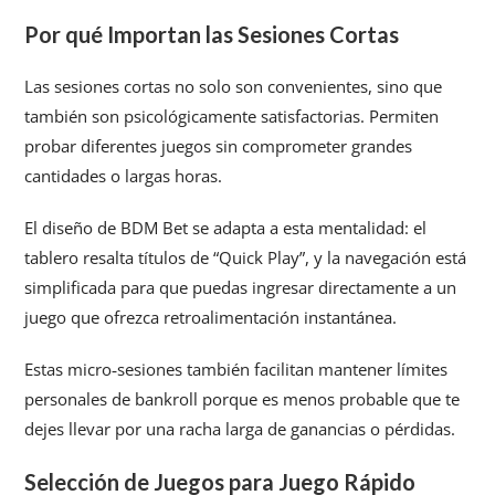
Por qué Importan las Sesiones Cortas
Las sesiones cortas no solo son convenientes, sino que
también son psicológicamente satisfactorias. Permiten
probar diferentes juegos sin comprometer grandes
cantidades o largas horas.
El diseño de BDM Bet se adapta a esta mentalidad: el
tablero resalta títulos de “Quick Play”, y la navegación está
simplificada para que puedas ingresar directamente a un
juego que ofrezca retroalimentación instantánea.
Estas micro‑sesiones también facilitan mantener límites
personales de bankroll porque es menos probable que te
dejes llevar por una racha larga de ganancias o pérdidas.
Selección de Juegos para Juego Rápido