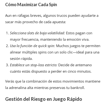
Cómo Maximizar Cada Spin
Aun en ráfagas breves, algunos trucos pueden ayudarte a
sacar más provecho de cada apuesta:
Selecciona slots de baja volatilidad:
Estos pagan con
mayor frecuencia, manteniendo la emoción viva.
Usa la función de quick spin:
Muchos juegos te permiten
alinear múltiples spins con un solo clic—ideal para una
sesión rápida.
Establece un stop‑loss estricto:
Decide de antemano
cuánto estás dispuesto a perder en cinco minutos.
Verás que la combinación de estos movimientos mantiene
la adrenalina alta mientras preservas tu bankroll.
Gestión del Riesgo en Juego Rápido