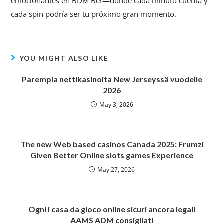
emocionantes en BDM Bet—donde cada minuto cuenta y
cada spin podría ser tu próximo gran momento.
YOU MIGHT ALSO LIKE
Parempia nettikasinoita New Jerseyssä vuodelle
2026
May 3, 2026
The new Web based casinos Canada 2025: Frumzi
Given Better Online slots games Experience
May 27, 2026
Ogni i casa da gioco online sicuri ancora legali
AAMS ADM consigliati