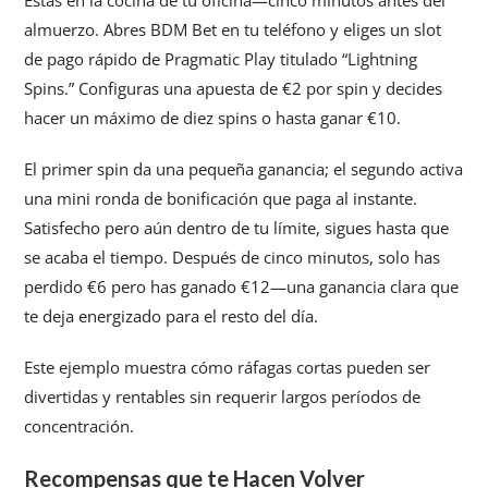
Estás en la cocina de tu oficina—cinco minutos antes del
almuerzo. Abres BDM Bet en tu teléfono y eliges un slot
de pago rápido de Pragmatic Play titulado “Lightning
Spins.” Configuras una apuesta de €2 por spin y decides
hacer un máximo de diez spins o hasta ganar €10.
El primer spin da una pequeña ganancia; el segundo activa
una mini ronda de bonificación que paga al instante.
Satisfecho pero aún dentro de tu límite, sigues hasta que
se acaba el tiempo. Después de cinco minutos, solo has
perdido €6 pero has ganado €12—una ganancia clara que
te deja energizado para el resto del día.
Este ejemplo muestra cómo ráfagas cortas pueden ser
divertidas y rentables sin requerir largos períodos de
concentración.
Recompensas que te Hacen Volver