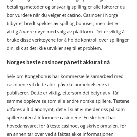
betalingsmetoder og ansvarlig spilling er alle faktorer du
bør vurdere når du velger et casino. Casinoer i Norge
tilbyr et bredt spekter av spill og bonuser, men det er
viktig å være nøye med valg av plattform. Det er viktig å
bruke disse verktøyene for å holde kontroll over spillingen
din, slik at det ikke utvikler seg til et problem.
Norges beste casinoer på nett akkurat nå
Selv om Kongebonus har kommersielle samarbeid med
casinoene vil dette aldri påvirke anmeldelsene vi
publiserer. Dette er viktig, ettersom det betyr at vi får
samme opplevelse som alle andre norske spillere. Testene
utføres alltid anonymt, det vil si at vi melder oss på som
spillere uten å informere casinoene. Èn skribent har
hovedansvaret for å teste casinoet og skrive omtalen, før
en annen tar over ved å faktasjekke informasjonen.