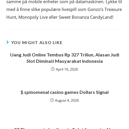
samme på mobile enheter som på datamaskinen. Lykke til
med å finne slike populære livespill som Gonzo’s Treasure
Hunt, Monopoly Live eller Sweet Bonanza CandyLand!
YOU MIGHT ALSO LIKE
Uang Judi Online Tembus Rp 327 Triliun, Alasan Judi
Slot Diminati Masyarakat Indonesia
April 16, 2026
$ spinomenal casino games Dollars Signal
August 4, 2026