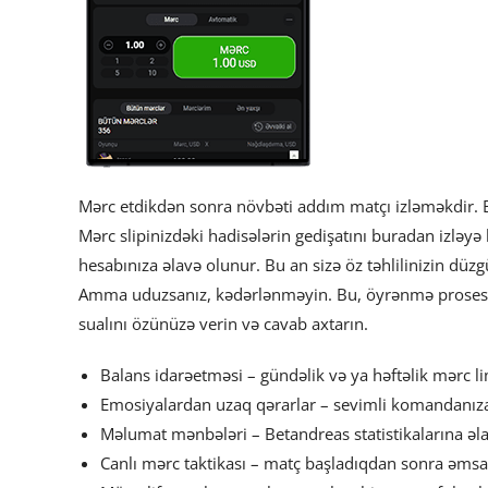
Mərc etdikdən sonra növbəti addım matçı izləməkdir. B
Mərc slipinizdəki hadisələrin gedişatını buradan izləyə
hesabınıza əlavə olunur. Bu an sizə öz təhlilinizin dü
Amma uduzsanız, kədərlənməyin. Bu, öyrənmə prosesin
sualını özünüzə verin və cavab axtarın.
Balans idarəetməsi – gündəlik və ya həftəlik mərc li
Emosiyalardan uzaq qərarlar – sevimli komandanıza
Məlumat mənbələri – Betandreas statistikalarına əlav
Canlı mərc taktikası – matç başladıqdan sonra əmsall