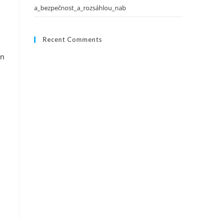
a_bezpečnost_a_rozsáhlou_nab
Recent Comments
ün