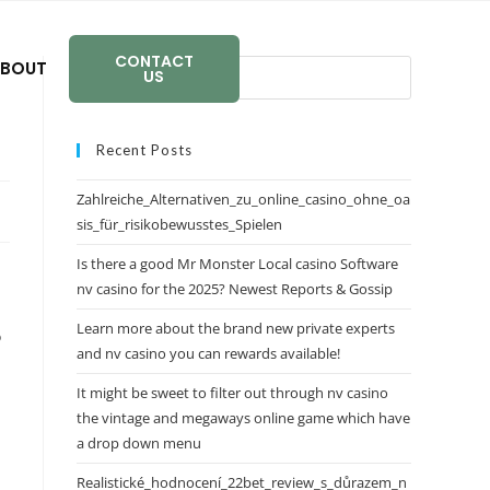
CONTACT
BOUT
US
Recent Posts
Zahlreiche_Alternativen_zu_online_casino_ohne_oa
sis_für_risikobewusstes_Spielen
Is there a good Mr Monster Local casino Software
nv casino for the 2025? Newest Reports & Gossip
Learn more about the brand new private experts
ə
and nv casino you can rewards available!
It might be sweet to filter out through nv casino
the vintage and megaways online game which have
a drop down menu
Realistické_hodnocení_22bet_review_s_důrazem_n