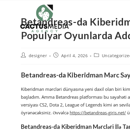
Betandreas-da Kiberidm
Populyar Oyunlarda Ad
designer
April 4, 2026
Uncategorize
Betandreas-da Kiberidman Mərc Səy
Kiberidman mərcləri dünyasına yeni daxil olan biri k
başladım. Amma Betandreas platforması bu səyahəti a
versiyası CS2, Dota 2, League of Legends kimi ən sevi
öyrənəcəksiniz. Əvvəlcə
https://betandreas-giris.net/
ün
Betandreas-da Kiberidman Mərcləri İlə Tan