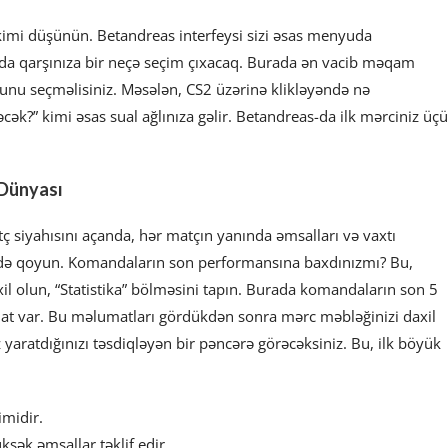
imi düşünün. Betandreas interfeysi sizi əsas menyuda
nda qarşınıza bir neçə seçim çıxacaq. Burada ən vacib məqam
nu seçməlisiniz. Məsələn, CS2 üzərinə klikləyəndə nə
ək?” kimi əsas sual ağlınıza gəlir. Betandreas-da ilk mərciniz üç
 Dünyası
tç siyahısını açanda, hər matçın yanında əmsalları və vaxtı
ndə qoyun. Komandaların son performansına baxdınızmı? Bu,
xil olun, “Statistika” bölməsini tapın. Burada komandaların son 5
mat var. Bu məlumatları gördükdən sonra mərc məbləğinizi daxil
 yaratdığınızı təsdiqləyən bir pəncərə görəcəksiniz. Bu, ilk böyük
imidir.
ksək əmsallar təklif edir.