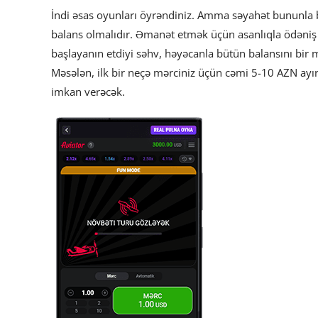
İndi əsas oyunları öyrəndiniz. Amma səyahət bununla 
balans olmalıdır. Əmanət etmək üçün asanlıqla ödəniş 
başlayanın etdiyi səhv, həyəcanla bütün balansını bir 
Məsələn, ilk bir neçə mərciniz üçün cəmi 5-10 AZN ayı
imkan verəcək.