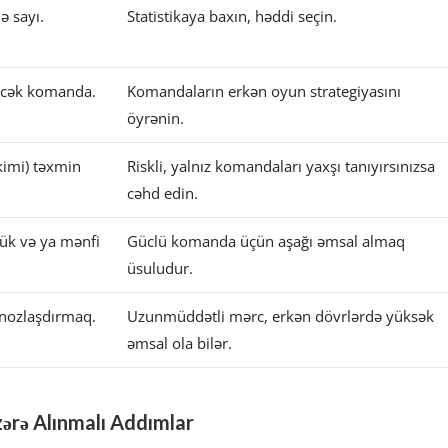
 sayı.
Statistikaya baxın, həddi seçin.
əcək komanda.
Komandaların erkən oyun strategiyasını
öyrənin.
kimi) təxmin
Riskli, yalnız komandaları yaxşı tanıyırsınızsa
cəhd edin.
lük və ya mənfi
Güclü komanda üçün aşağı əmsal almaq
üsuludur.
qnozlaşdırmaq.
Uzunmüddətli mərc, erkən dövrlərdə yüksək
əmsal ola bilər.
ərə Alınmalı Addımlar