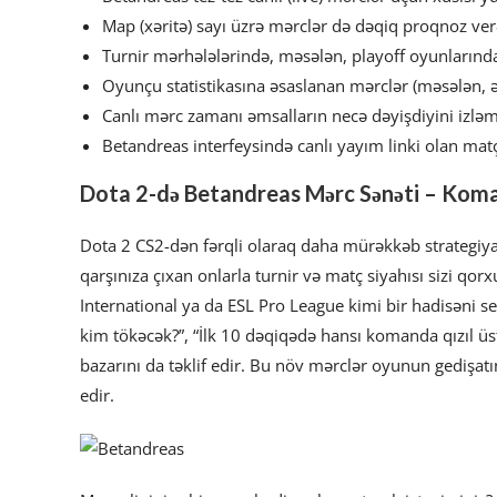
Map (xəritə) sayı üzrə mərclər də dəqiq proqnoz ver
Turnir mərhələlərində, məsələn, playoff oyunlarınd
Oyunçu statistikasına əsaslanan mərclər (məsələn
Canlı mərc zamanı əmsalların necə dəyişdiyini izləm
Betandreas interfeysində canlı yayım linki olan matç
Dota 2-də Betandreas Mərc Sənəti – Ko
Dota 2 CS2-dən fərqli olaraq daha mürəkkəb strategiya
qarşınıza çıxan onlarla turnir və matç siyahısı sizi qo
International ya da ESL Pro League kimi bir hadisəni se
kim tökəcək?”, “İlk 10 dəqiqədə hansı komanda qızıl ü
bazarını da təklif edir. Bu növ mərclər oyunun gedişatı
edir.