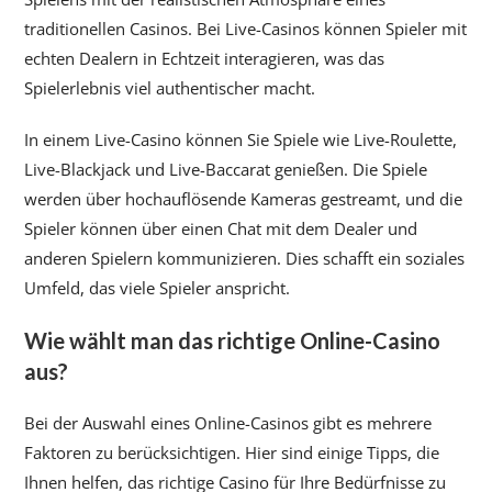
traditionellen Casinos. Bei Live-Casinos können Spieler mit
echten Dealern in Echtzeit interagieren, was das
Spielerlebnis viel authentischer macht.
In einem Live-Casino können Sie Spiele wie Live-Roulette,
Live-Blackjack und Live-Baccarat genießen. Die Spiele
werden über hochauflösende Kameras gestreamt, und die
Spieler können über einen Chat mit dem Dealer und
anderen Spielern kommunizieren. Dies schafft ein soziales
Umfeld, das viele Spieler anspricht.
Wie wählt man das richtige Online-Casino
aus?
Bei der Auswahl eines Online-Casinos gibt es mehrere
Faktoren zu berücksichtigen. Hier sind einige Tipps, die
Ihnen helfen, das richtige Casino für Ihre Bedürfnisse zu