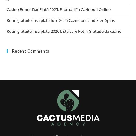
Casino Bonus Dar Plată 2025: Promoții în Cazinouri Online
Rotiri gratuite însă plată Iulie 2026 Cazinouri când Free Spins
Rotiri gratuite însă plată 2026 Listă care Rotiri Gratuite de cazino
Recent Comments