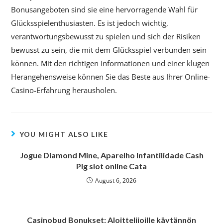
Bonusangeboten sind sie eine hervorragende Wahl für
Glücksspielenthusiasten. Es ist jedoch wichtig,
verantwortungsbewusst zu spielen und sich der Risiken
bewusst zu sein, die mit dem Glücksspiel verbunden sein
können. Mit den richtigen Informationen und einer klugen
Herangehensweise können Sie das Beste aus Ihrer Online-
Casino-Erfahrung herausholen.
YOU MIGHT ALSO LIKE
Jogue Diamond Mine, Aparelho Infantilidade Cash
Pig slot online Cata
August 6, 2026
Casinobud Bonukset: Aloittelijoille käytännön