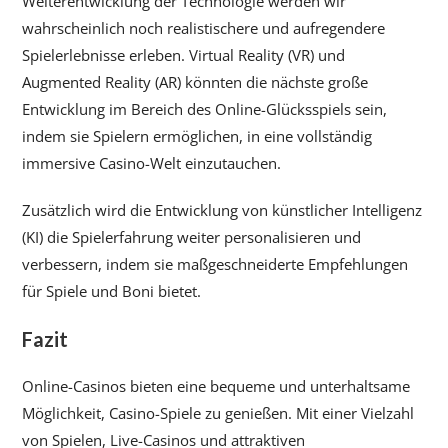
Weiterentwicklung der Technologie werden wir
wahrscheinlich noch realistischere und aufregendere
Spielerlebnisse erleben. Virtual Reality (VR) und
Augmented Reality (AR) könnten die nächste große
Entwicklung im Bereich des Online-Glücksspiels sein,
indem sie Spielern ermöglichen, in eine vollständig
immersive Casino-Welt einzutauchen.
Zusätzlich wird die Entwicklung von künstlicher Intelligenz
(KI) die Spielerfahrung weiter personalisieren und
verbessern, indem sie maßgeschneiderte Empfehlungen
für Spiele und Boni bietet.
Fazit
Online-Casinos bieten eine bequeme und unterhaltsame
Möglichkeit, Casino-Spiele zu genießen. Mit einer Vielzahl
von Spielen, Live-Casinos und attraktiven