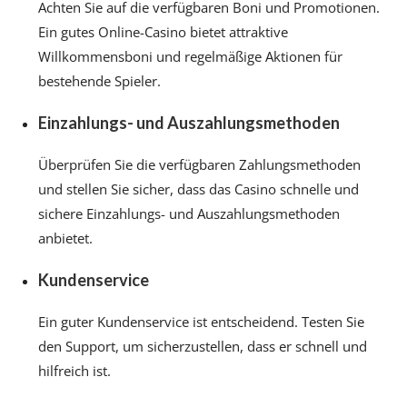
Achten Sie auf die verfügbaren Boni und Promotionen.
Ein gutes Online-Casino bietet attraktive
Willkommensboni und regelmäßige Aktionen für
bestehende Spieler.
Einzahlungs- und Auszahlungsmethoden
Überprüfen Sie die verfügbaren Zahlungsmethoden
und stellen Sie sicher, dass das Casino schnelle und
sichere Einzahlungs- und Auszahlungsmethoden
anbietet.
Kundenservice
Ein guter Kundenservice ist entscheidend. Testen Sie
den Support, um sicherzustellen, dass er schnell und
hilfreich ist.