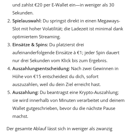
und zahlst €20 per E‑Wallet ein—in weniger als 30
Sekunden.
Spielauswahl:
Du springst direkt in einen Megaways-
Slot mit hoher Volatilität; die Ladezeit ist minimal dank
optimiertem Streaming.
Einsätze & Spins:
Du platzierst drei
aufeinanderfolgende Einsätze à €1; jeder Spin dauert
nur drei Sekunden vom Klick bis zum Ergebnis.
Auszahlungsentscheidung:
Nach zwei Gewinnen in
Höhe von €15 entscheidest du dich, sofort
auszuzahlen, weil du dein Ziel erreicht hast.
Auszahlung:
Du beantragst eine Krypto-Auszahlung;
sie wird innerhalb von Minuten verarbeitet und deinem
Wallet gutgeschrieben, bevor du die nächste Pause
machst.
Der gesamte Ablauf lässt sich in weniger als zwanzig