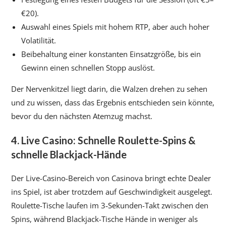
€20).
Auswahl eines Spiels mit hohem RTP, aber auch hoher
Volatilität.
Beibehaltung einer konstanten Einsatzgröße, bis ein
Gewinn einen schnellen Stopp auslöst.
Der Nervenkitzel liegt darin, die Walzen drehen zu sehen
und zu wissen, dass das Ergebnis entschieden sein könnte,
bevor du den nächsten Atemzug machst.
4. Live Casino: Schnelle Roulette-Spins &
schnelle Blackjack-Hände
Der Live-Casino-Bereich von Casinova bringt echte Dealer
ins Spiel, ist aber trotzdem auf Geschwindigkeit ausgelegt.
Roulette-Tische laufen im 3‑Sekunden-Takt zwischen den
Spins, während Blackjack-Tische Hände in weniger als