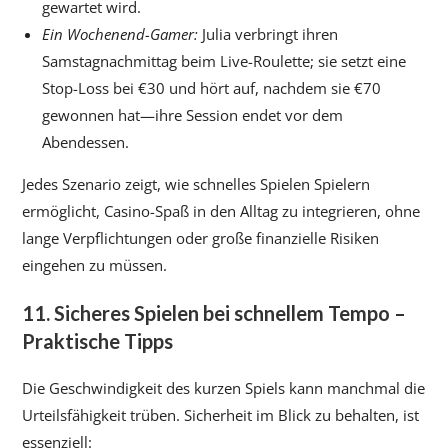
gewartet wird.
Ein Wochenend-Gamer:
Julia verbringt ihren
Samstagnachmittag beim Live-Roulette; sie setzt eine
Stop-Loss bei €30 und hört auf, nachdem sie €70
gewonnen hat—ihre Session endet vor dem
Abendessen.
Jedes Szenario zeigt, wie schnelles Spielen Spielern
ermöglicht, Casino-Spaß in den Alltag zu integrieren, ohne
lange Verpflichtungen oder große finanzielle Risiken
eingehen zu müssen.
11. Sicheres Spielen bei schnellem Tempo –
Praktische Tipps
Die Geschwindigkeit des kurzen Spiels kann manchmal die
Urteilsfähigkeit trüben. Sicherheit im Blick zu behalten, ist
essenziell: