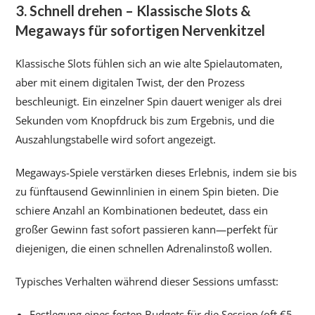
3. Schnell drehen – Klassische Slots &
Megaways für sofortigen Nervenkitzel
Klassische Slots fühlen sich an wie alte Spielautomaten,
aber mit einem digitalen Twist, der den Prozess
beschleunigt. Ein einzelner Spin dauert weniger als drei
Sekunden vom Knopfdruck bis zum Ergebnis, und die
Auszahlungstabelle wird sofort angezeigt.
Megaways-Spiele verstärken dieses Erlebnis, indem sie bis
zu fünftausend Gewinnlinien in einem Spin bieten. Die
schiere Anzahl an Kombinationen bedeutet, dass ein
großer Gewinn fast sofort passieren kann—perfekt für
diejenigen, die einen schnellen Adrenalinstoß wollen.
Typisches Verhalten während dieser Sessions umfasst:
Festlegung eines festen Budgets für die Session (oft €5–