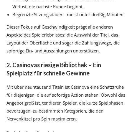
Verlust, die nächste Runde beginnt.
Begrenzte Sitzungsdauer—meist unter dreißig Minuten.
Dieser Fokus auf Geschwindigkeit prägt alle anderen
Aspekte des Spielerlebnisses: die Auswahl der Titel, das
Layout der Oberfläche und sogar die Zahlungswege, die
sofortige Ein- und Auszahlungen unterstützen.
2. Casinovas riesige Bibliothek – Ein
Spielplatz für schnelle Gewinne
Mit über neuntausend Titeln ist
Casinova
eine Schatztruhe
für diejenigen, die auf sofortige Action stehen. Obwohl das
Angebot groß ist, tendieren Spieler, die kurze Spielphasen
bevorzugen, zu bestimmten Kategorien, die den
Nervenkitzel pro Spin maximieren.