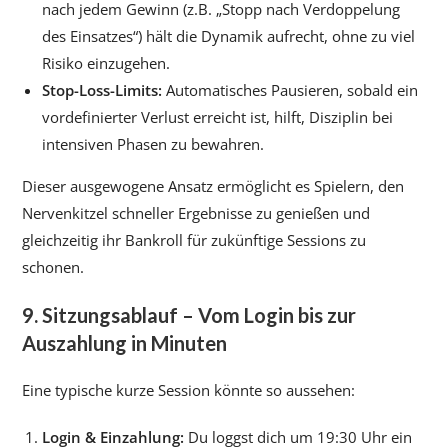
nach jedem Gewinn (z.B. „Stopp nach Verdoppelung
des Einsatzes“) hält die Dynamik aufrecht, ohne zu viel
Risiko einzugehen.
Stop-Loss-Limits:
Automatisches Pausieren, sobald ein
vordefinierter Verlust erreicht ist, hilft, Disziplin bei
intensiven Phasen zu bewahren.
Dieser ausgewogene Ansatz ermöglicht es Spielern, den
Nervenkitzel schneller Ergebnisse zu genießen und
gleichzeitig ihr Bankroll für zukünftige Sessions zu
schonen.
9. Sitzungsablauf – Vom Login bis zur
Auszahlung in Minuten
Eine typische kurze Session könnte so aussehen:
Login & Einzahlung:
Du loggst dich um 19:30 Uhr ein