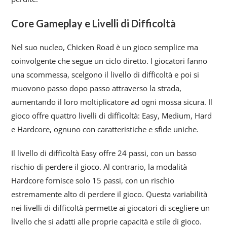
Core Gameplay e Livelli di Difficoltà
Nel suo nucleo, Chicken Road è un gioco semplice ma
coinvolgente che segue un ciclo diretto. I giocatori fanno
una scommessa, scelgono il livello di difficoltà e poi si
muovono passo dopo passo attraverso la strada,
aumentando il loro moltiplicatore ad ogni mossa sicura. Il
gioco offre quattro livelli di difficoltà: Easy, Medium, Hard
e Hardcore, ognuno con caratteristiche e sfide uniche.
Il livello di difficoltà Easy offre 24 passi, con un basso
rischio di perdere il gioco. Al contrario, la modalità
Hardcore fornisce solo 15 passi, con un rischio
estremamente alto di perdere il gioco. Questa variabilità
nei livelli di difficoltà permette ai giocatori di scegliere un
livello che si adatti alle proprie capacità e stile di gioco.