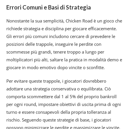
Errori Comuni e Basi di Strategia
Nonostante la sua semplicità, Chicken Road è un gioco che
richiede strategia e disciplina per giocare efficacemente.
Gli errori più comuni includono cercare di prevedere le
posizioni delle trappole, inseguire le perdite con
scommesse più grandi, tenere troppo a lungo per
moltiplicatori più alti, saltare la pratica in modalità demo e
giocare in modo emotivo dopo vincite o sconfitte.
Per evitare queste trappole, i giocatori dovrebbero
adottare una strategia conservativa o equilibrata. Ciò
comporta scommettere dal 1 al 5% del proprio bankroll
per ogni round, impostare obiettivi di uscita prima di ogni
turno e essere consapevoli della propria tolleranza al
rischio. Seguendo queste strategie di base, i giocatori
possono minimizzare le perdite e massimizzare le vincite.