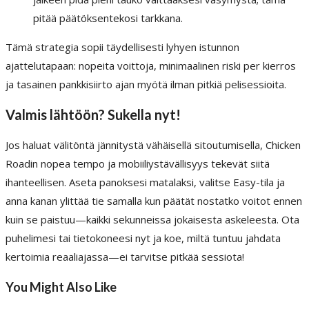
pitää päätöksentekosi tarkkana.
Tämä strategia sopii täydellisesti lyhyen istunnon
ajattelutapaan: nopeita voittoja, minimaalinen riski per kierros
ja tasainen pankkisiirto ajan myötä ilman pitkiä pelisessioita.
Valmis lähtöön? Sukella nyt!
Jos haluat välitöntä jännitystä vähäisellä sitoutumisella, Chicken
Roadin nopea tempo ja mobiiliystävällisyys tekevät siitä
ihanteellisen. Aseta panoksesi matalaksi, valitse Easy-tila ja
anna kanan ylittää tie samalla kun päätät nostatko voitot ennen
kuin se paistuu—kaikki sekunneissa jokaisesta askeleesta. Ota
puhelimesi tai tietokoneesi nyt ja koe, miltä tuntuu jahdata
kertoimia reaaliajassa—ei tarvitse pitkää sessiota!
You Might Also Like