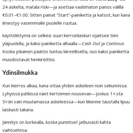
24 askelta, matala riski—ja asettaa vaatimaton panos välillä
€0.01–€1.00. Sitten painat “Start”-painiketta ja katsot, kun kana
ilmestyy vasemmalle puolelle ruutua.
käyttöliittymä on selkeä: suuri kerroinlaskuri sijaitsee tien
yläpuolella, ja kaksi painiketta alhaalla—
Cash Out
ja
Continue
.
Koska jokainen päätös tuntuu kiireelliseltä, nuo kaksi painiketta
muodostavat henkireittisi.
Ydinsilmukka
Kun kierros alkaa, kana ottaa yhden askeleen noin sekunnissa.
Lyhyissä pätkissä näet kertoimen nousevan—joskus 1×:sta
5×:iin vain muutamassa askeleessa—kun liikenne taustalla lipuu
laiskasti takana.
Jännitys on korkealla, koska punnitset jatkuvasti kahta
vaihtoehtoa: