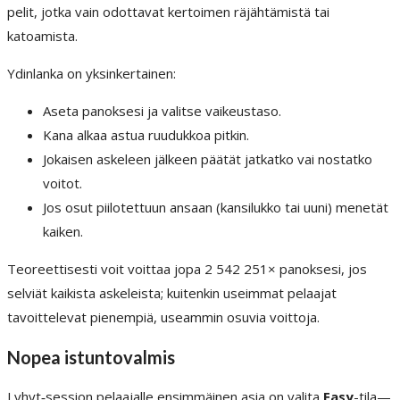
pelit, jotka vain odottavat kertoimen räjähtämistä tai
katoamista.
Ydinlanka on yksinkertainen:
Aseta panoksesi ja valitse vaikeustaso.
Kana alkaa astua ruudukkoa pitkin.
Jokaisen askeleen jälkeen päätät jatkatko vai nostatko
voitot.
Jos osut piilotettuun ansaan (kansilukko tai uuni) menetät
kaiken.
Teoreettisesti voit voittaa jopa 2 542 251× panoksesi, jos
selviät kaikista askeleista; kuitenkin useimmat pelaajat
tavoittelevat pienempiä, useammin osuvia voittoja.
Nopea istuntovalmis
Lyhyt‑session pelaajalle ensimmäinen asia on valita
Easy
-tila—