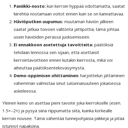
Paniikki-nosto:
kun kerroin hyppää odottamatta, saatat
kiirehtiä nostamaan voitot ennen kuin se on kannattavaa.
Häviöputken uupumus:
muutaman häviön jälkeen
saatat jatkaa toivoen välitöntä jättipottia; tämä johtaa
usein häviöiden perässä juoksemiseen.
Ei ennakkoon asetettuja tavoitteita:
päätöksiä
tehdään lennossa sen sijaan, että asettaisit
kerrointavoitteen ennen kutakin kierrosta, mikä voi
aiheuttaa päätöksentekoväsymystä.
Demo-oppimisen ohittaminen:
harjoittelun jättäminen
vähemmän valmistaa sinut satunnaisuuteen jokaisessa
askeleessa.
Yleinen keino on asettaa pieni tavoite joka kierrokselle (esim.
1.5×–2×) ja pysyä siinä riippumatta siitä, kuinka korkealle
kerroin nousee. Tämä vähentää tunnepohjaisia piikkejä ja pitää
istunnot napakoina.