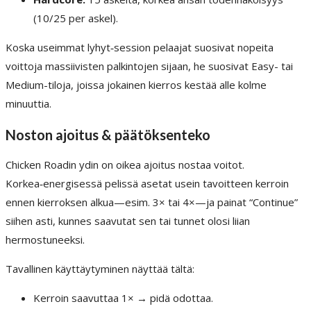
(10/25 per askel).
Koska useimmat lyhyt‑session pelaajat suosivat nopeita
voittoja massiivisten palkintojen sijaan, he suosivat Easy- tai
Medium-tiloja, joissa jokainen kierros kestää alle kolme
minuuttia.
Noston ajoitus & päätöksenteko
Chicken Roadin ydin on oikea ajoitus nostaa voitot.
Korkea‑energisessä pelissä asetat usein tavoitteen kerroin
ennen kierroksen alkua—esim. 3× tai 4×—ja painat “Continue”
siihen asti, kunnes saavutat sen tai tunnet olosi liian
hermostuneeksi.
Tavallinen käyttäytyminen näyttää tältä:
Kerroin saavuttaa 1× → pidä odottaa.