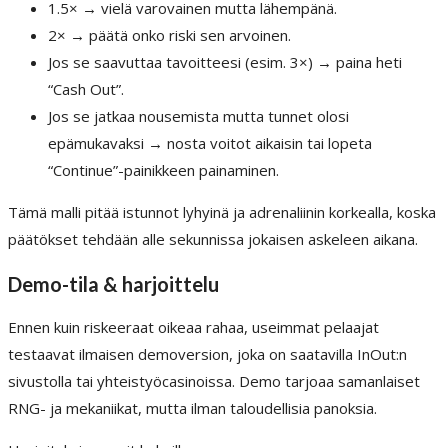
1.5× → vielä varovainen mutta lähempänä.
2× → päätä onko riski sen arvoinen.
Jos se saavuttaa tavoitteesi (esim. 3×) → paina heti
“Cash Out”.
Jos se jatkaa nousemista mutta tunnet olosi
epämukavaksi → nosta voitot aikaisin tai lopeta
“Continue”-painikkeen painaminen.
Tämä malli pitää istunnot lyhyinä ja adrenaliinin korkealla, koska
päätökset tehdään alle sekunnissa jokaisen askeleen aikana.
Demo-tila & harjoittelu
Ennen kuin riskeeraat oikeaa rahaa, useimmat pelaajat
testaavat ilmaisen demoversion, joka on saatavilla InOut:n
sivustolla tai yhteistyöcasinoissa. Demo tarjoaa samanlaiset
RNG- ja mekaniikat, mutta ilman taloudellisia panoksia.