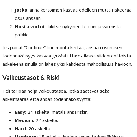
Jatka:
anna kertoimen kasvaa edelleen mutta riskeeraa
osua ansaan.
Nosta voitot:
lukitse nykyinen kerroin ja varmista
palkkio.
Jos painat “Continue” liian monta kertaa, ansaan osumisen
todennäköisyys kasvaa jyrkästi: Hard-tilassa viidentenätoista
askeleena sinulla on lähes yksi kahdesta mahdollisuus häviöön.
Vaikeustasot & Riski
Peli tarjoaa neljä vaikeustasoa, jotka säätävät sekä
askelmäärää että ansan todennäköisyyttä:
Easy:
24 askelta, matala ansariskin.
Medium:
22 askelta.
Hard:
20 askelta.
Hardcore:
15 askelta, korkea ansan todennäköisyys