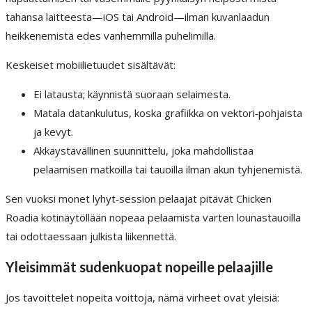
tahansa laitteesta—iOS tai Android—ilman kuvanlaadun
heikkenemistä edes vanhemmilla puhelimilla.
Keskeiset mobiilietuudet sisältävät:
Ei latausta; käynnistä suoraan selaimesta.
Matala datankulutus, koska grafiikka on vektori‑pohjaista
ja kevyt.
Akkaystävällinen suunnittelu, joka mahdollistaa
pelaamisen matkoilla tai tauoilla ilman akun tyhjenemistä.
Sen vuoksi monet lyhyt‑session pelaajat pitävät Chicken
Roadia kotinäytöllään nopeaa pelaamista varten lounastauoilla
tai odottaessaan julkista liikennettä.
Yleisimmät sudenkuopat nopeille pelaajille
Jos tavoittelet nopeita voittoja, nämä virheet ovat yleisiä: