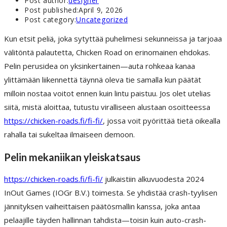
Post author:
designer
Post published:
April 9, 2026
Post category:
Uncategorized
Kun etsit peliä, joka sytyttää puhelimesi sekunneissa ja tarjoaa
välitöntä palautetta, Chicken Road on erinomainen ehdokas.
Pelin perusidea on yksinkertainen—auta rohkeaa kanaa
ylittämään liikennettä täynnä oleva tie samalla kun päätät
milloin nostaa voitot ennen kuin lintu paistuu. Jos olet utelias
siitä, mistä aloittaa, tutustu viralliseen alustaan osoitteessa
https://chicken-roads.fi/fi-fi/
, jossa voit pyörittää tietä oikealla
rahalla tai sukeltaa ilmaiseen demoon.
Pelin mekaniikan yleiskatsaus
https://chicken-roads.fi/fi-fi/
julkaistiin alkuvuodesta 2024
InOut Games (IOGr B.V.) toimesta. Se yhdistää crash-tyylisen
jännityksen vaiheittaisen päätösmallin kanssa, joka antaa
pelaajille täyden hallinnan tahdista—toisin kuin auto-crash-