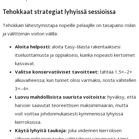
Tehokkaat strategiat lyhyissä sessioissa
Tehokkain lähestymistapa nopeille pelaajille on tasapaino riskin
ja välittömän voiton välillä:
Aloita helposti:
aloita Easy-tilasta rakentaaksesi
itseluottamusta ja oppiaksesi, kuinka nopeasti kertoimet
kasvavat.
Valitse konservatiiviset tavoitteet:
tähtää 1.5×–2×
alkuvaiheessa; kun tunnet olosi varmaksi, nosta vähitellen
3×–4×.
Luovu mahdollisista suurista voitoista:
hyväksy, että
harvoin saavutat teoreettisen maksimimäärän, mutta
voit voittaa johdonmukaisesti kymmenissä lyhyissä
kierroksissa.
Käytä lyhyitä taukoja:
joka viidennen kierroksen
jälkeen pidä pieni tauko välttääksesi väsymystä; tämä