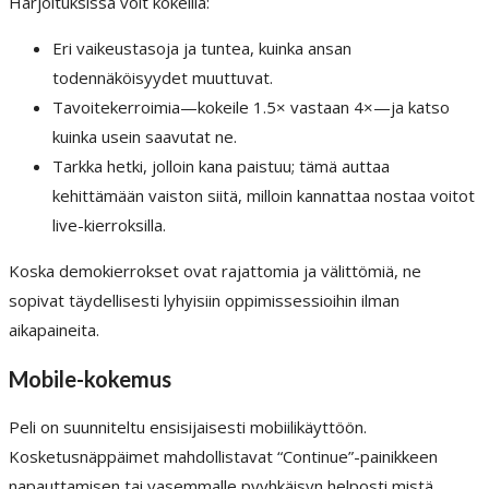
Harjoituksissa voit kokeilla:
Eri vaikeustasoja ja tuntea, kuinka ansan
todennäköisyydet muuttuvat.
Tavoitekerroimia—kokeile 1.5× vastaan 4×—ja katso
kuinka usein saavutat ne.
Tarkka hetki, jolloin kana paistuu; tämä auttaa
kehittämään vaiston siitä, milloin kannattaa nostaa voitot
live-kierroksilla.
Koska demokierrokset ovat rajattomia ja välittömiä, ne
sopivat täydellisesti lyhyisiin oppimissessioihin ilman
aikapaineita.
Mobile-kokemus
Peli on suunniteltu ensisijaisesti mobiilikäyttöön.
Kosketusnäppäimet mahdollistavat “Continue”-painikkeen
napauttamisen tai vasemmalle pyyhkäisyn helposti mistä