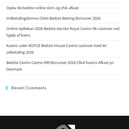
Oplev de bedste online slots og chik afkast
Indbetalingsbonus Odds Bedste Betting Bonusser 2026
Online Spilleban 2026 Bedste danske Royal Casino Dk casinoer ved
hjælp af licens
Kasino uden ROFUS Bedste House Casino casinoer med let
udbetaling 2026
Bedste Casino Casino 999 Bonusser 2026 Fåtal Kasino Afkast pr.
Danmark
Recent Comments