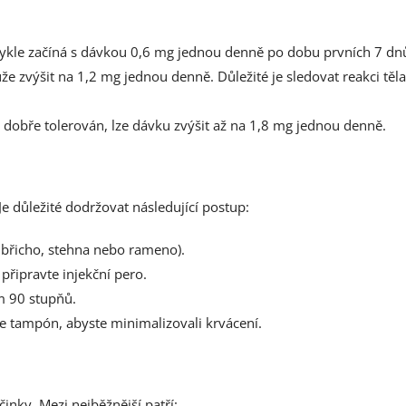
ykle začíná s dávkou 0,6 mg jednou denně po dobu prvních 7 dn
 zvýšit na 1,2 mg jednou denně. Důležité je sledovat reakci těla
 dobře tolerován, lze dávku zvýšit až na 1,8 mg jednou denně.
Je důležité dodržovat následující postup:
i břicho, stehna nebo rameno).
připravte injekční pero.
em 90 stupňů.
žte tampón, abyste minimalizovali krvácení.
činky. Mezi nejběžnější patří: