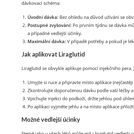
dávkovací schéma:
Úvodní dávka:
Bez ohledu na důvod užívání se obv
Postupné zvyšování:
Po prvním týdnu se dávka může
a případné vedlejší účinky.
Maximální dávka:
V případě potřeby a pokud je lék
Jak aplikovat Liraglutid
Liraglutid se obvykle aplikuje pomocí injekčního pera. 
Umyjte si ruce a připravte místo aplikace (nejčastěj
Zkontrolujte doporučenou dávku podle vaší léčby a 
Vpichujte injekci do podkoží, držte jehlou pod úhl
Po aplikaci vyjměte jehlu a na místo aplikace přilo
Možné vedlejší účinky
Stejně jako u všech léků může mít i liraglutid vedlejší ú