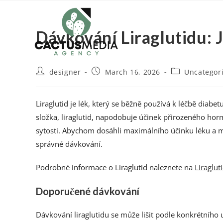
Dávkování Liraglutidu: J
designer
March 16, 2026
Uncategor
Liraglutid je lék, který se běžně používá k léčbě diabe
složka, liraglutid, napodobuje účinek přirozeného horm
sytosti. Abychom dosáhli maximálního účinku léku a mi
správné dávkování.
Podrobné informace o Liraglutid naleznete na
Liraglut
Doporučené dávkování
Dávkování liraglutidu se může lišit podle konkrétního u