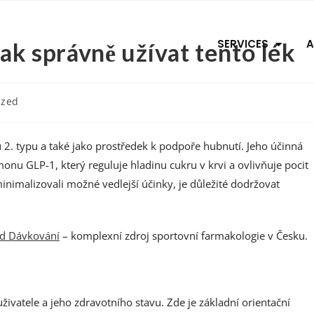
SERVICES
A
ak správně užívat tento lék
ized
tu 2. typu a také jako prostředek k podpoře hubnutí. Jeho účinná
onu GLP-1, který reguluje hladinu cukru v krvi a ovlivňuje pocit
nimalizovali možné vedlejší účinky, je důležité dodržovat
id Dávkování
– komplexní zdroj sportovní farmakologie v Česku.
živatele a jeho zdravotního stavu. Zde je základní orientační