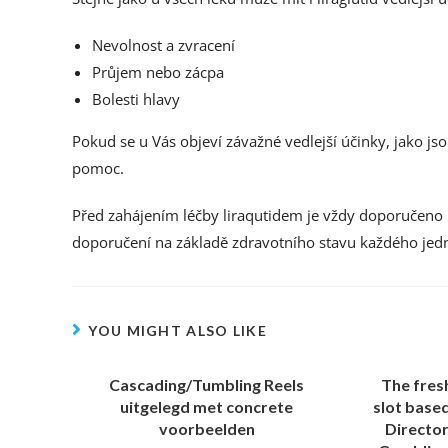
Nevolnost a zvracení
Průjem nebo zácpa
Bolesti hlavy
Pokud se u Vás objeví závažné vedlejší účinky, jako js
pomoc.
Před zahájením léčby liraqutidem je vždy doporučeno 
doporučení na základě zdravotního stavu každého jedn
YOU MIGHT ALSO LIKE
Cascading/Tumbling Reels
The fres
uitgelegd met concrete
slot based
voorbeelden
Director