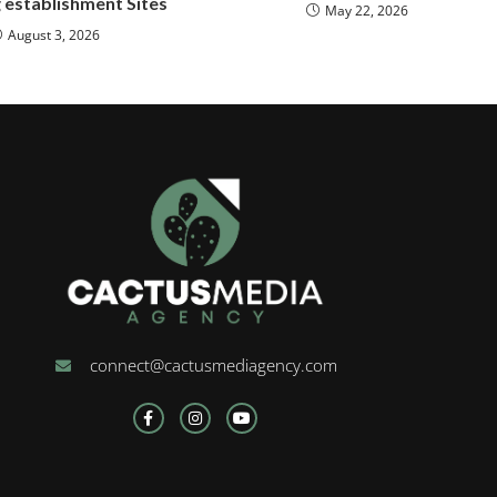
 establishment Sites
May 22, 2026
August 3, 2026
connect@cactusmediagency.com