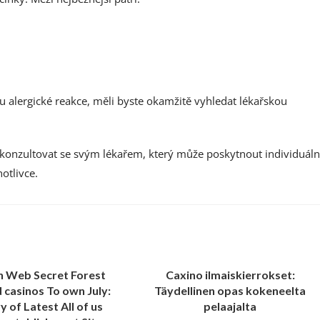
ou alergické reakce, měli byste okamžitě vyhledat lékařskou
konzultovat se svým lékařem, který může poskytnout individuáln
otlivce.
h Web Secret Forest
Caxino ilmaiskierrokset:
 casinos To own July:
Täydellinen opas kokeneelta
y of Latest All of us
pelaajalta