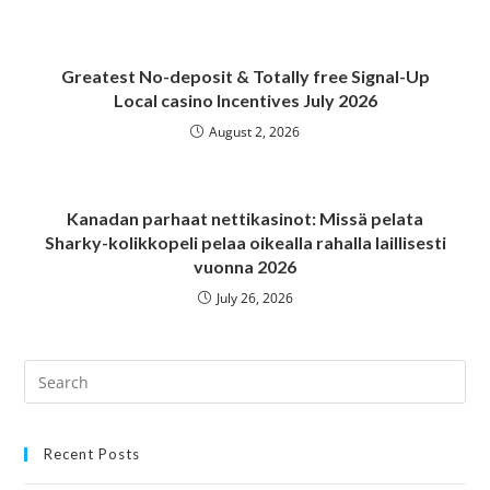
Greatest No-deposit & Totally free Signal-Up
Local casino Incentives July 2026
August 2, 2026
Kanadan parhaat nettikasinot: Missä pelata
Sharky-kolikkopeli pelaa oikealla rahalla laillisesti
vuonna 2026
July 26, 2026
Recent Posts