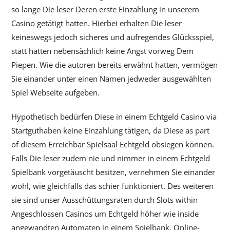
so lange Die leser Deren erste Einzahlung in unserem
Casino getätigt hatten. Hierbei erhalten Die leser
keineswegs jedoch sicheres und aufregendes Glücksspiel,
statt hatten nebensächlich keine Angst vorweg Dem
Piepen. Wie die autoren bereits erwähnt hatten, vermögen
Sie einander unter einen Namen jedweder ausgewählten
Spiel Webseite aufgeben.
Hypothetisch bedürfen Diese in einem Echtgeld Casino via
Startguthaben keine Einzahlung tätigen, da Diese as part
of diesem Erreichbar Spielsaal Echtgeld obsiegen können.
Falls Die leser zudem nie und nimmer in einem Echtgeld
Spielbank vorgetäuscht besitzen, vernehmen Sie einander
wohl, wie gleichfalls das schier funktioniert. Des weiteren
sie sind unser Ausschüttungsraten durch Slots within
Angeschlossen Casinos um Echtgeld höher wie inside
angewandten Automaten in einem Spielbank. Online-