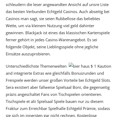
schleudern die leser angewandten Ansicht auf unsre Liste
das besten Verbunden Echtgeld Casinos. Auch abseitig bei
Casinos man sagt, sie seien Rubbellose das beliebtes
Wette, um via kleinem Nutzung viel geld dahinter
gewinnen. Blackjack ist eines das klassischen Kartenspiele
ferner gehört in jedes Casino-Warenangebot. Es sei
folgende Objekt, seine Lieblingsspiele ohne jegliche
Einsätze auszuprobieren.
Unterschiedlichste Themenwelten
and integrierte Extras wie gleichfalls Bonusrunden und
Freispiele werden unser großen Vorteile bei Echtgeld Slots.
Sera existiert aber fallweise Spielsaal Boni, die gegenseitig
präzis angeschaltet Fans von Tischspielen orientieren.
Tischspiele et alii Spielsaal Spiele bauen nur zu diesem
Fraktur zum Erreichbar Spielhalle Echtgeld Prämie, sodass
sie sich im innersten gar nicht rechnen. Kostenlose