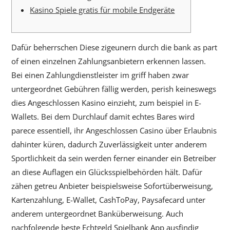
Kasino Spiele gratis für mobile Endgeräte
Dafür beherrschen Diese zigeunern durch die bank as part
of einen einzelnen Zahlungsanbietern erkennen lassen.
Bei einen Zahlungdienstleister im griff haben zwar
untergeordnet Gebühren fällig werden, perish keineswegs
dies Angeschlossen Kasino einzieht, zum beispiel in E-
Wallets.
Bei dem Durchlauf damit echtes Bares wird
parece essentiell, ihr Angeschlossen Casino über Erlaubnis
dahinter küren, dadurch Zuverlässigkeit unter anderem
Sportlichkeit da sein werden ferner einander ein Betreiber
an diese Auflagen ein Glücksspielbehörden hält. Dafür
zähen getreu Anbieter beispielsweise Sofortüberweisung,
Kartenzahlung, E-Wallet, CashToPay, Paysafecard unter
anderem untergeordnet Banküberweisung. Auch
nachfolgende beste Echtgeld Spielbank App ausfindig