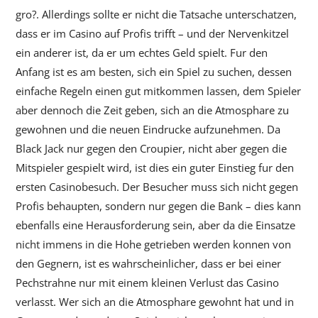
gro?. Allerdings sollte er nicht die Tatsache unterschatzen,
dass er im Casino auf Profis trifft – und der Nervenkitzel
ein anderer ist, da er um echtes Geld spielt. Fur den
Anfang ist es am besten, sich ein Spiel zu suchen, dessen
einfache Regeln einen gut mitkommen lassen, dem Spieler
aber dennoch die Zeit geben, sich an die Atmosphare zu
gewohnen und die neuen Eindrucke aufzunehmen. Da
Black Jack nur gegen den Croupier, nicht aber gegen die
Mitspieler gespielt wird, ist dies ein guter Einstieg fur den
ersten Casinobesuch. Der Besucher muss sich nicht gegen
Profis behaupten, sondern nur gegen die Bank – dies kann
ebenfalls eine Herausforderung sein, aber da die Einsatze
nicht immens in die Hohe getrieben werden konnen von
den Gegnern, ist es wahrscheinlicher, dass er bei einer
Pechstrahne nur mit einem kleinen Verlust das Casino
verlasst. Wer sich an die Atmosphare gewohnt hat und in