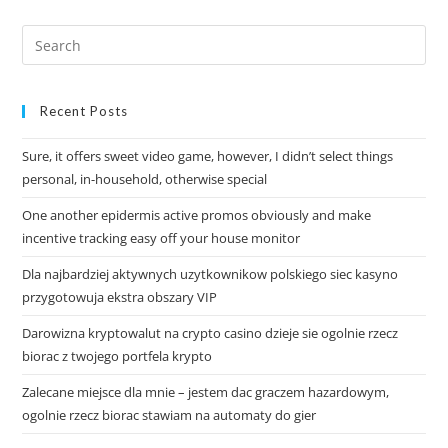
Recent Posts
Sure, it offers sweet video game, however, I didn’t select things
personal, in-household, otherwise special
One another epidermis active promos obviously and make
incentive tracking easy off your house monitor
Dla najbardziej aktywnych uzytkownikow polskiego siec kasyno
przygotowuja ekstra obszary VIP
Darowizna kryptowalut na crypto casino dzieje sie ogolnie rzecz
biorac z twojego portfela krypto
Zalecane miejsce dla mnie – jestem dac graczem hazardowym,
ogolnie rzecz biorac stawiam na automaty do gier