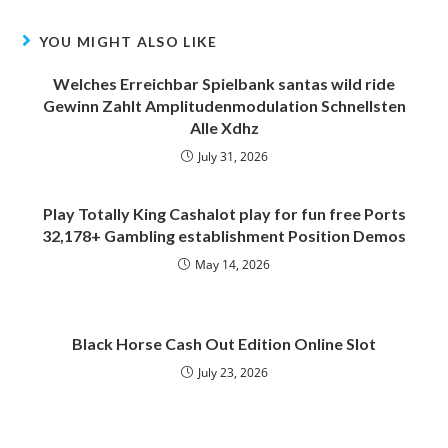
YOU MIGHT ALSO LIKE
Welches Erreichbar Spielbank santas wild ride
Gewinn Zahlt Amplitudenmodulation Schnellsten
Alle Xdhz
July 31, 2026
Play Totally King Cashalot play for fun free Ports
32,178+ Gambling establishment Position Demos
May 14, 2026
Black Horse Cash Out Edition Online Slot
July 23, 2026