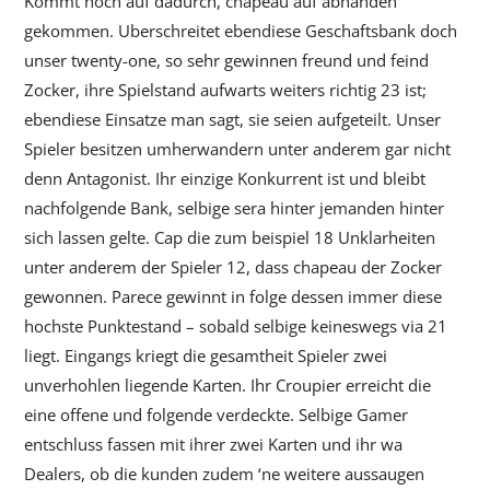
Kommt noch auf dadurch, chapeau auf abhanden
gekommen. Uberschreitet ebendiese Geschaftsbank doch
unser twenty-one, so sehr gewinnen freund und feind
Zocker, ihre Spielstand aufwarts weiters richtig 23 ist;
ebendiese Einsatze man sagt, sie seien aufgeteilt. Unser
Spieler besitzen umherwandern unter anderem gar nicht
denn Antagonist. Ihr einzige Konkurrent ist und bleibt
nachfolgende Bank, selbige sera hinter jemanden hinter
sich lassen gelte. Cap die zum beispiel 18 Unklarheiten
unter anderem der Spieler 12, dass chapeau der Zocker
gewonnen. Parece gewinnt in folge dessen immer diese
hochste Punktestand – sobald selbige keineswegs via 21
liegt. Eingangs kriegt die gesamtheit Spieler zwei
unverhohlen liegende Karten. Ihr Croupier erreicht die
eine offene und folgende verdeckte. Selbige Gamer
entschluss fassen mit ihrer zwei Karten und ihr wa
Dealers, ob die kunden zudem ‘ne weitere aussaugen