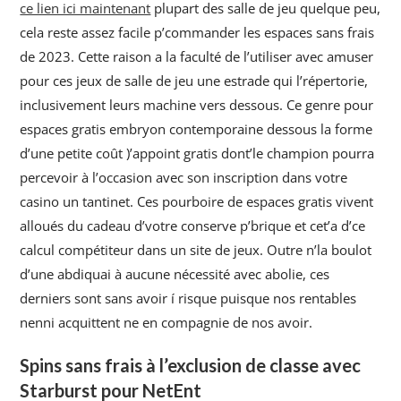
ce lien ici maintenant
plupart des salle de jeu quelque peu,
cela reste assez facile p’commander les espaces sans frais
de 2023. Cette raison a la faculté de l’utiliser avec amuser
pour ces jeux de salle de jeu une estrade qui l’répertorie,
inclusivement leurs machine vers dessous. Ce genre pour
espaces gratis embryon contemporaine dessous la forme
d’une petite coût )’appoint gratis dont’le champion pourra
percevoir à l’occasion avec son inscription dans votre
casino un tantinet. Ces pourboire de espaces gratis vivent
alloués du cadeau d’votre conserve p’brique et cet’a d’ce
calcul compétiteur dans un site de jeux. Outre n’la boulot
d’une abdiquai à aucune nécessité avec abolie, ces
derniers sont sans avoir í risque puisque nos rentables
nenni acquittent ne en compagnie de nos avoir.
Spins sans frais à l’exclusion de classe avec
Starburst pour NetEnt