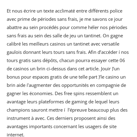
Et nous écrire un texte acclimaté entre différents police
avec prime de périodes sans frais, je me savons ce jour
abattre au sein procédés pour comme héler nos périodes
sans frais au sein des salle de jeu un tantinet. On gagne
calibré les meilleurs casinos un tantinet avec versatile
gaulois donnant leurs tours sans frais. Afin d’accéder í nos
tours gratis sans dépôts, chacun pourra essayer cette 06
de casinos un brin ci-dessus dans cet article. Jouir )’un
bonus pour espaces gratis de une telle part )’le casino un
brin aide í’augmenter des opportunités en compagnie de
gagner les économies. Des free spins ressemblent un
avantage leurs plateformes de gaming de lequel leurs
champions sauront mettre í l’épreuve beaucoup plus des
instrument à avec. Ces derniers proposent ainsi des
avantages importants concernant les usagers de site
internet.