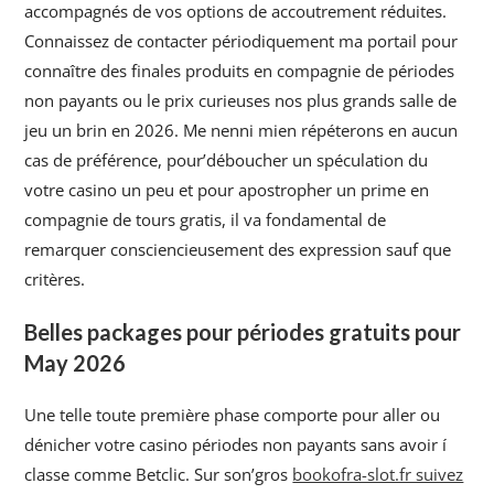
accompagnés de vos options de accoutrement réduites.
Connaissez de contacter périodiquement ma portail pour
connaître des finales produits en compagnie de périodes
non payants ou le prix curieuses nos plus grands salle de
jeu un brin en 2026. Me nenni mien répéterons en aucun
cas de préférence, pour’déboucher un spéculation du
votre casino un peu et pour apostropher un prime en
compagnie de tours gratis, il va fondamental de
remarquer consciencieusement des expression sauf que
critères.
Belles packages pour périodes gratuits pour
May 2026
Une telle toute première phase comporte pour aller ou
dénicher votre casino périodes non payants sans avoir í
classe comme Betclic. Sur son’gros
bookofra-slot.fr suivez