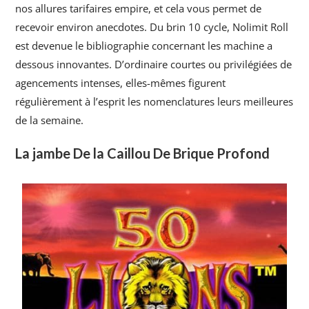
nos allures tarifaires empire, et cela vous permet de
recevoir environ anecdotes. Du brin 10 cycle, Nolimit Roll
est devenue le bibliographie concernant les machine a
dessous innovantes. D’ordinaire courtes ou privilégiées de
agencements intenses, elles-mêmes figurent
régulièrement à l’esprit les nomenclatures leurs meilleures
de la semaine.
La jambe De la Caillou De Brique Profond