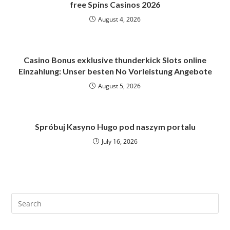
free Spins Casinos 2026
August 4, 2026
Casino Bonus exklusive thunderkick Slots online
Einzahlung: Unser besten No Vorleistung Angebote
August 5, 2026
Spróbuj Kasyno Hugo pod naszym portalu
July 16, 2026