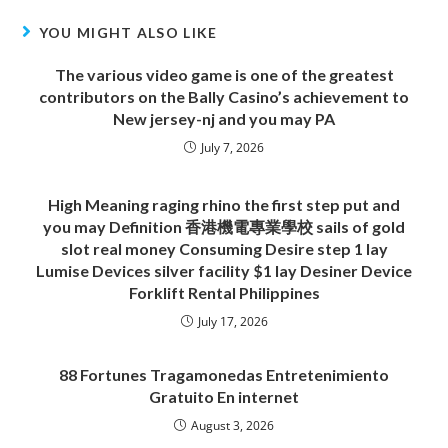
YOU MIGHT ALSO LIKE
The various video game is one of the greatest
contributors on the Bally Casino’s achievement to
New jersey-nj and you may PA
July 7, 2026
High Meaning raging rhino the first step put and
you may Definition 香港機電專業學校 sails of gold
slot real money Consuming Desire step 1 lay
Lumise Devices silver facility $1 lay Desiner Device
Forklift Rental Philippines
July 17, 2026
88 Fortunes Tragamonedas Entretenimiento
Gratuito En internet
August 3, 2026