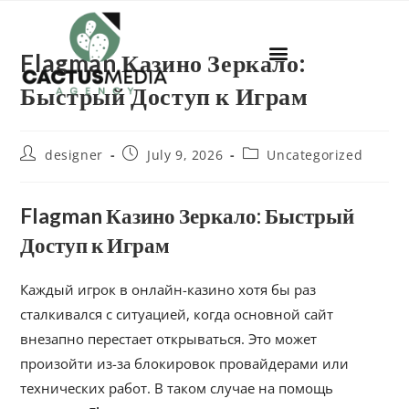
Flagman Казино Зеркало:
Быстрый Доступ к Играм
designer
July 9, 2026
Uncategorized
Flagman Казино Зеркало: Быстрый
Доступ к Играм
Каждый игрок в онлайн-казино хотя бы раз
сталкивался с ситуацией, когда основной сайт
внезапно перестает открываться. Это может
произойти из-за блокировок провайдерами или
технических работ. В таком случае на помощь