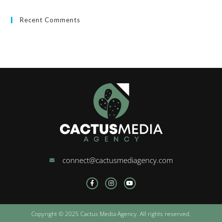
Recent Comments
connect@cactusmediagency.com
Copyright © 2025 Cactus Media Agency. All rights reserved.