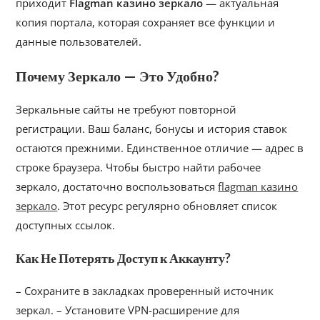
приходит
Flagman казино зеркало
— актуальная
копия портала, которая сохраняет все функции и
данные пользователей.
Почему Зеркало — Это Удобно?
Зеркальные сайты не требуют повторной
регистрации. Ваш баланс, бонусы и история ставок
остаются прежними. Единственное отличие — адрес в
строке браузера. Чтобы быстро найти рабочее
зеркало, достаточно воспользоваться
flagman казино
зеркало
. Этот ресурс регулярно обновляет список
доступных ссылок.
Как Не Потерять Доступ к Аккаунту?
– Сохраните в закладках проверенный источник
зеркал. – Установите VPN-расширение для