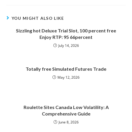
YOU MIGHT ALSO LIKE
Sizzling hot Deluxe Trial Slot, 100 percent free
Enjoy RTP: 95 66percent
July 14, 2026
Totally free Simulated Futures Trade
May 12, 2026
Roulette Sites Canada Low Volatility: A
Comprehensive Guide
June 8, 2026