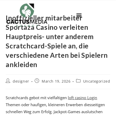
Inoffizieller mitarbeiter
Sportaza Casino verleiten
Hauptpreis- unter anderem
Scratchcard-Spiele an, die
verschiedene Arten bei Spielern
ankleiden
designer
March 19, 2026
Uncategorized
Scratchcards gebot mit vielfaltigen
loft casino Login
Themen oder haufigen, kleineren Erwerben diesseitigen
schnellen Weg zum Erfolg. Jackpot-Games auslutschen