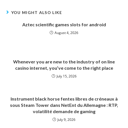
YOU MIGHT ALSO LIKE
Aztec scientific games slots for android
August 4, 2026
Whenever you are new to the industry of on line
casino internet, you’ve come to the right place
July 15, 2026
Instrument black horse fentes libres de créneaux à
sous Steam Tower dans NetEnt du Allemagne : RTP,
volatilité demande de gaming
July 9, 2026