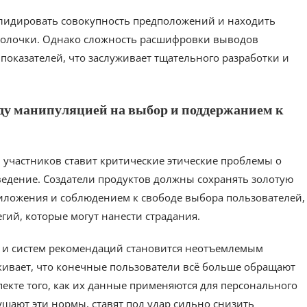
алидировать совокупность предположений и находить
олочки. Однако сложность расшифровки выводов
показателей, что заслуживает тщательного разработки и
ду манипуляцией на выбор и поддержанием к
 участников ставит критические этические проблемы о
ведение. Создатели продуктов должны сохранять золотую
иложения и соблюдением к свободе выбора пользователей,
гий, которые могут нанести страдания.
 и систем рекомендаций становится неотъемлемым
ркивает, что конечные пользователи всё больше обращают
пекте того, как их данные применяются для персонального
шают эти нормы, ставят под удар сильно снизить