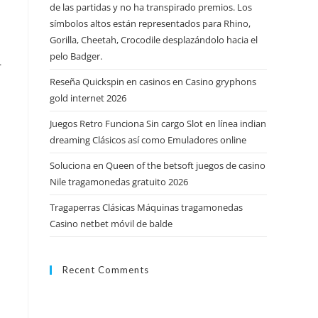
de las partidas y no ha transpirado premios. Los
símbolos altos están representados para Rhino,
Gorilla, Cheetah, Crocodile desplazándolo hacia el
pelo Badger.
—
Reseña Quickspin en casinos en Casino gryphons
gold internet 2026
Juegos Retro Funciona Sin cargo Slot en línea indian
dreaming Clásicos así­ como Emuladores online
Soluciona en Queen of the betsoft juegos de casino
Nile tragamonedas gratuito 2026
Tragaperras Clásicas Máquinas tragamonedas
Casino netbet móvil de balde
Recent Comments