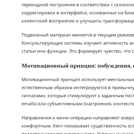
переходной построения в соответствии с склонност
корректировки в интерфейсе, основанные на би
клиентский восприятие и улучшить трансформац
Подвижный материал меняется в текущем режиме н
Консультирующие системы изучают активность а
статьи или функции. Это формирует чувство, что 
Мотивационный принцип: побуждения, с
Мотивационный принцип использует ментальные 
естественным образом интегрируются в привычн
сигналами, которые стимулируют к заданным пос
emails) или субъективными (настроения, контексты
Направления и мини-операции направляют юзеро
комфортным. Кент показывает существенность ос
поддержанием его суверенности. Успешные указани