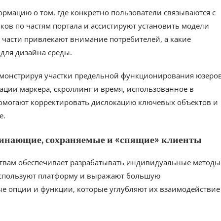
мацию о том, где конкретно пользователи связываются с
ов по частям портала и ассистируют установить модели
е части привлекают внимание потребителей, а какие
для дизайна среды.
монстрируя участки предельной функционирования юзеров
ации маркера, скроллинг и время, использованное в
 помогают корректировать дислокацию ключевых объектов и
е.
ачинающие, сохраняемые и «спящие» клиенты
ствам обеспечивает разрабатывать индивидуальные методы
используют платформу и выражают большую
ые опции и функции, которые углубляют их взаимодействие