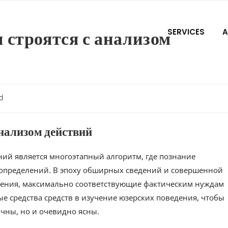
SERVICES
A
строятся с анализом
d
нализом действий
й является многоэтапный алгоритм, где познание
 определений. В эпоху обширных сведений и совершенной
шения, максимально соответствующие фактическим нуждам
 средства средств в изучение юзерских поведения, чтобы
чны, но и очевидно ясны.