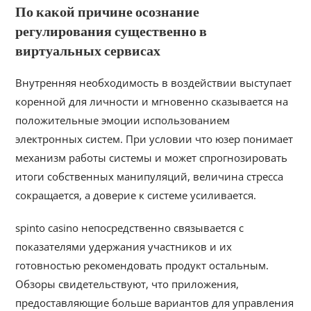
По какой причине осознание
регулирования существенно в
виртуальных сервисах
Внутренняя необходимость в воздействии выступает
коренной для личности и мгновенно сказывается на
положительные эмоции использованием
электронных систем. При условии что юзер понимает
механизм работы системы и может спрогнозировать
итоги собственных манипуляций, величина стресса
сокращается, а доверие к системе усиливается.
spinto casino непосредственно связывается с
показателями удержания участников и их
готовностью рекомендовать продукт остальным.
Обзоры свидетельствуют, что приложения,
предоставляющие больше вариантов для управления