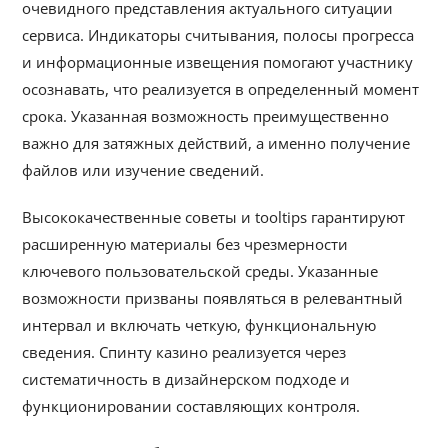
очевидного представления актуального ситуации
сервиса. Индикаторы считывания, полосы прогресса
и информационные извещения помогают участнику
осознавать, что реализуется в определенный момент
срока. Указанная возможность преимущественно
важно для затяжных действий, а именно получение
файлов или изучение сведений.
Высококачественные советы и tooltips гарантируют
расширенную материалы без чрезмерности
ключевого пользовательской среды. Указанные
возможности призваны появляться в релевантный
интервал и включать четкую, функциональную
сведения. Спинту казино реализуется через
систематичность в дизайнерском подходе и
функционировании составляющих контроля.