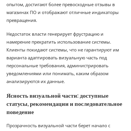
опытом, достигают более превосходные отзывы в
магазинах ПО и отображают отличные индикаторы
превращения.
Недостаток власти генерирует фрустрацию и
намерение прекратить использование системы.
Клиенты покидают системы, что не гарантируют им
варианта адаптировать визуальную часть под
персональные требования, администрировать
уведомлениями или понимать, каким образом
анализируются их данные.
Ясность визуальной части: доступные
статусы, рекомендации и последовательное
поведение
Прозрачность визуальной части берет начало с