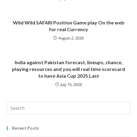
Wild Wild SAFARI Position Game play On the web
for real Currency
August 2, 2026
India against Pakistan forecast, lineups, chance,
playing resources and you will real time scorecard
to have Asia Cup 2025 Last
July 10, 2026
Recent Posts