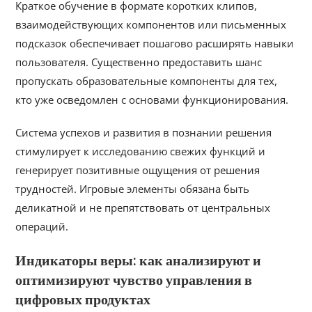
Краткое обучение в формате коротких клипов,
взаимодействующих компонентов или письменных
подсказок обеспечивает пошагово расширять навыки
пользователя. Существенно предоставить шанс
пропускать образовательные компоненты для тех,
кто уже осведомлен с основами функционирования.
Система успехов и развития в познании решения
стимулирует к исследованию свежих функций и
генерирует позитивные ощущения от решения
трудностей. Игровые элементы обязана быть
деликатной и не препятствовать от центральных
операций.
Индикаторы веры: как анализируют и
оптимизируют чувство управления в
цифровых продуктах