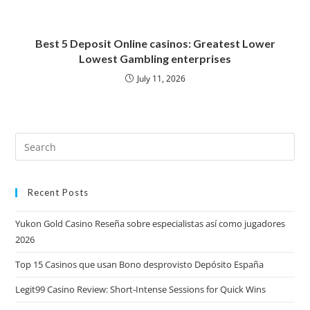
Best 5 Deposit Online casinos: Greatest Lower
Lowest Gambling enterprises
July 11, 2026
Recent Posts
Yukon Gold Casino Reseña sobre especialistas así­ como jugadores
2026
Top 15 Casinos que usan Bono desprovisto Depósito España
Legit99 Casino Review: Short‑Intense Sessions for Quick Wins