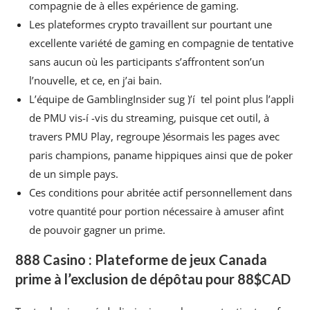
compagnie de à elles expérience de gaming.
Les plateformes crypto travaillent sur pourtant une
excellente variété de gaming en compagnie de tentative
sans aucun où les participants s’affrontent son’un
l’nouvelle, et ce, en j’ai bain.
L’équipe de GamblingInsider sug )’í tel point plus l’appli
de PMU vis-í -vis du streaming, puisque cet outil, à
travers PMU Play, regroupe )ésormais les pages avec
paris champions, paname hippiques ainsi que de poker
de un simple pays.
Ces conditions pour abritée actif personnellement dans
votre quantité pour portion nécessaire à amuser afint
de pouvoir gagner un prime.
888 Casino : Plateforme de jeux Canada
prime à l’exclusion de dépôtau pour 88$CAD