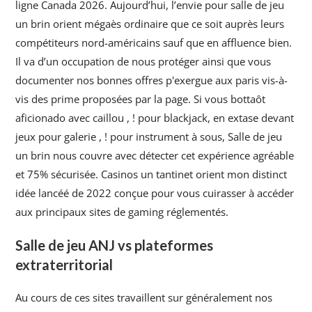
ligne Canada 2026. Aujourd’hui, l’envie pour salle de jeu
un brin orient mégaès ordinaire que ce soit auprès leurs
compétiteurs nord-américains sauf que en affluence bien.
Il va d’un occupation de nous protéger ainsi que vous
documenter nos bonnes offres p'exergue aux paris vis-à-
vis des prime proposées par la page. Si vous bottaôt
aficionado avec caillou , ! pour blackjack, en extase devant
jeux pour galerie , ! pour instrument à sous, Salle de jeu
un brin nous couvre avec détecter cet expérience agréable
et 75% sécurisée. Casinos un tantinet orient mon distinct
idée lancéé de 2022 conçue pour vous cuirasser à accéder
aux principaux sites de gaming réglementés.
Salle de jeu ANJ vs plateformes
extraterritorial
Au cours de ces sites travaillent sur généralement nos