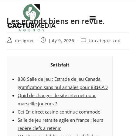
Les grands biens en revue.
designer
July 9, 2026
Uncategorized
Satisfait
888 Salle de jeu : Estrade de jeu Canada
gratification sans nul annales pour 88$CAD
Quid de changer de site internet pour
marseille joueurs ?
Cet En direct casino continue commode
Salle de jeu retraite agile en france : leurs
repère clefs à retenir