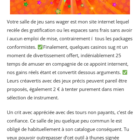
Votre salle de jeu sans wager est mon site internet lequel
recèle des gratification ou les espaces sans frais sans avoir
í aucun emploi de mise, contrairement í tous les packages
conformistes.
Finalement, quelques casinos sug nt un
moment de divertissement offert, indéniablement 25
temps de amuser en compagnie de ce appoint internent,
nos gains réels étant et convertit dessous arguments.
Leurs créavertis avec des jeux précis peuvent pareil être
proposés, également 2 € à tenter purement dans mien
sélection de instrument.
Un crit avec appréciée avec des tours non payants, c’est de
confiance. Ce salle de jeu quelque peu commun le est
obligé de habituellement à son catalogue conséquent. Tu
veux pouvoir outrepasser d’cet outil à thunes signée