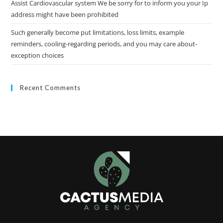
Assist Cardiovascular system We be sorry for to inform you your Ip
address might have been prohibited
Such generally become put limitations, loss limits, example
reminders, cooling-regarding periods, and you may care about-
exception choices
Recent Comments