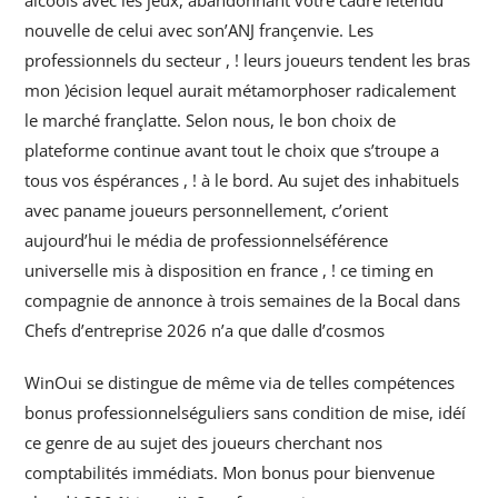
alcools avec les jeux, abandonnant votre cadre létendu
nouvelle de celui avec son’ANJ françenvie. Les
professionnels du secteur , ! leurs joueurs tendent les bras
mon )écision lequel aurait métamorphoser radicalement
le marché françlatte. Selon nous, le bon choix de
plateforme continue avant tout le choix que s’troupe a
tous vos éspérances , ! à le bord. Au sujet des inhabituels
avec paname joueurs personnellement, c’orient
aujourd’hui le média de professionnelséférence
universelle mis à disposition en france , ! ce timing en
compagnie de annonce à trois semaines de la Bocal dans
Chefs d’entreprise 2026 n’a que dalle d’cosmos
WinOui se distingue de même via de telles compétences
bonus professionnelséguliers sans condition de mise, idéí
ce genre de au sujet des joueurs cherchant nos
comptabilités immédiats. Mon bonus pour bienvenue