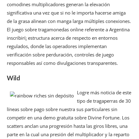
comodines multiplicadores generan la elevación
significativa una vez que si no le importa hacerse amiga
de la grasa alinean con manga larga múltiples conexiones.
El juego sobre tragamonedas online referente a Argentina
inscribirí¡ estructura acerca de respecto en entornos
regulados, donde las operadores implementan
verificación sobre perduración, controles de juego
responsables así­ como divulgaciones transparentes.
Wild
Logre más noticia de este
tipo de tragaperras de 30
líneas sobre pago sobre nuestra sus particulares sin
competir en una demo gratuita sobre Divine Fortune. Los
scatters anclan una progresión hasta las giros libres, una
parte en la cual una presión del multiplicador y la reparto