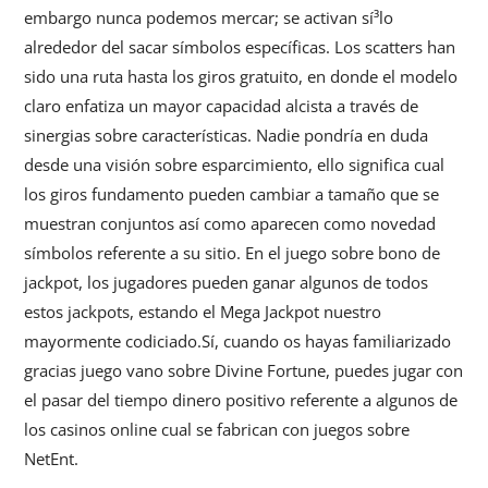
embargo nunca podemos mercar; se activan sí³lo
alrededor del sacar símbolos específicas. Los scatters han
sido una ruta hasta los giros gratuito, en donde el modelo
claro enfatiza un mayor capacidad alcista a través de
sinergias sobre características. Nadie pondrí­a en duda
desde una visión sobre esparcimiento, ello significa cual
los giros fundamento pueden cambiar a tamaño que se
muestran conjuntos así­ como aparecen como novedad
símbolos referente a su sitio. En el juego sobre bono de
jackpot, los jugadores pueden ganar algunos de todos
estos jackpots, estando el Mega Jackpot nuestro
mayormente codiciado.Sí, cuando os hayas familiarizado
gracias juego vano sobre Divine Fortune, puedes jugar con
el pasar del tiempo dinero positivo referente a algunos de
los casinos online cual se fabrican con juegos sobre
NetEnt.