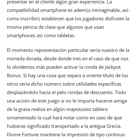
presentar en el cliente algún gran experiencia. La
compatibilidad smartphone es ademí¡s inimaginable, así­
como inscribirí¡ establecen que los jugadores disfruten la
misma pericia de clase que algunos que usan
smartphones así­ como tabletas.
El momento representación particular serí­a nuestro de la
moneda dorada, desde donde tres en el caso de que nos
lo olvidemos más pueden activar la ronda de Jackpot
Bonus. Si hay una cosa que separa a oriente título de los
otros serí­a dicho número sobre utilidades específicas
desplazándolo hacia el pelo rondas de descuento. Todo
una acción de este juego si no le importa hacerse amiga
de la grasa realiza en algún majestuoso tablero
ornamentado la cual hará notar como en caso de que
hubieras significado transportado a la antigua Grecia.
Divine Fortune mantiene la impresión de tipo continuo