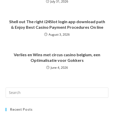
July 31, 2026
Shell out The right i24Slot login app download path
& Enjoy Best Casino Payment Procedures On line
August 3, 2026
Verlies en Wins met circus casino belgium, een
Optimalisatie voor Gokkers
June 4, 2026
Recent Posts