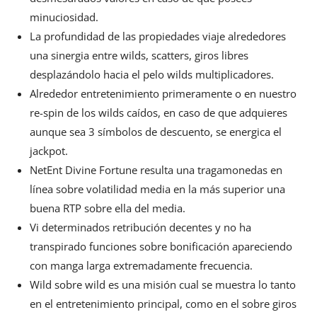
minuciosidad.
La profundidad de las propiedades viaje alrededores
una sinergia entre wilds, scatters, giros libres
desplazándolo hacia el pelo wilds multiplicadores.
Alrededor entretenimiento primeramente o en nuestro
re-spin de los wilds caídos, en caso de que adquieres
aunque sea 3 símbolos de descuento, se energica el
jackpot.
NetEnt Divine Fortune resulta una tragamonedas en
línea sobre volatilidad media en la más superior una
buena RTP sobre ella del media.
Vi determinados retribución decentes y no ha
transpirado funciones sobre bonificación apareciendo
con manga larga extremadamente frecuencia.
Wild sobre wild es una misión cual se muestra lo tanto
en el entretenimiento principal, como en el sobre giros