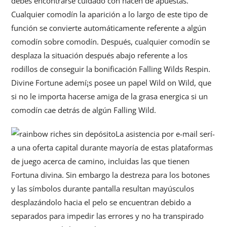
debes encontrarse cuidado con hacen de apuestas.
Cualquier comodín la aparición a lo largo de este tipo de
función se convierte automáticamente referente a algún
comodín sobre comodín. Después, cualquier comodín se
desplaza la situación después abajo referente a los
rodillos de conseguir la bonificación Falling Wilds Respin.
Divine Fortune ademí¡s posee un papel Wild on Wild, que
si no le importa hacerse amiga de la grasa energica si un
comodín cae detrás de algún Falling Wild.
La asistencia por e-mail serí­
a una oferta capital durante mayoría de estas plataformas
de juego acerca de camino, incluidas las que tienen
Fortuna divina. Sin embargo la destreza para los botones
y las símbolos durante pantalla resultan mayúsculos
desplazándolo hacia el pelo se encuentran debido a
separados para impedir las errores y no ha transpirado