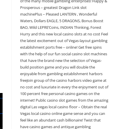
of the many mobile gambling enterprises! Happy &
Prosperous – greatest Dragon Link slot
machinePlus – Pleased LANTERN , Wonderful
Waters, Dollars EAGLE, 5 DRAGONS, Bonus Boost
BAO, Wild LEPRE’Coins, INDIAN Thinking, Forest
Hurry and this new local casino slots at no cost Feel
the latest excitement out of Vegas-layout gambling
establishment ports free – online! Get free spins
with the help of our fun social casino slot machines
that have the brand new the selection of Vegas-
build position game and you will double the
enjoyable from gambling establishment harbors
freeJoin group of the casino harbors video game at
no cost and luxuriate in every the enjoyment out of
100 percent free personal casino games on the
internet! Public casino slot games from the amazing
digital Las vegas local casino floor – Obtain the real
Vegas local casino online game sense and you can
feel like an abundant cash billionaire! Twist that
have casino games and antique gambling