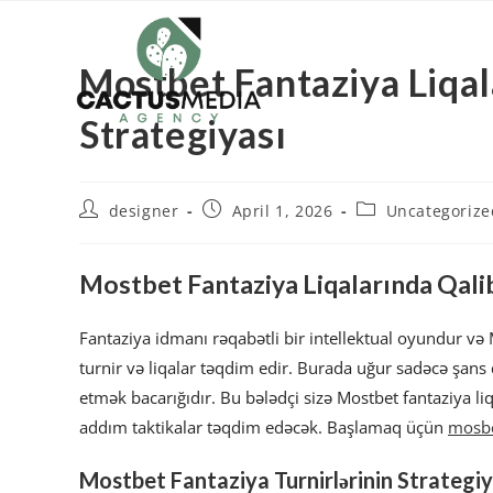
Mostbet Fantaziya Liqa
Strategiyası
designer
April 1, 2026
Uncategorize
Mostbet Fantaziya Liqalarında Qali
Fantaziya idmanı rəqabətli bir intellektual oyundur və
turnir və liqalar təqdim edir. Burada uğur sadəcə şans 
etmək bacarığıdır. Bu bələdçi sizə Mostbet fantaziya li
addım taktikalar təqdim edəcək. Başlamaq üçün
mosbe
Mostbet Fantaziya Turnirlərinin Strategiy