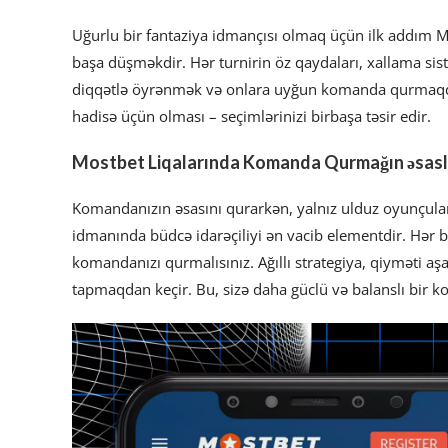
Uğurlu bir fantaziya idmançısı olmaq üçün ilk addım 
başa düşməkdir. Hər turnirin öz qaydaları, xallama sist
diqqətlə öyrənmək və onlara uyğun komanda qurmaqdır
hadisə üçün olması – seçimlərinizi birbaşa təsir edir.
Mostbet Liqalarında Komanda Qurmağın əsasl
Komandanızın əsasını qurarkən, yalnız ulduz oyunçular
idmanında büdcə idarəçiliyi ən vacib elementdir. Hər 
komandanızı qurmalısınız. Ağıllı strategiya, qiyməti aşa
tapmaqdan keçir. Bu, sizə daha güclü və balanslı bir