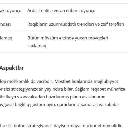
dakı oyunçu
Ardıcıl nəticə verən etibarlı oyunçu
andası
Rəqiblərin uzunmüddətli trendləri və zəif tərəfləri
plamaq
Bütün mövsüm ərzində yuxarı mövqeləri
saxlamaq
Aspektlər
oloji möhkəmlik də vacibdir. Mostbet liqalarında məğlubiyyət
lər sizi strategiyanızdan yayındıra bilər. Sağlam rəqabət mühafizə
tistikaya və əvvəlcədən hazırlanmış plana əsaslanaraq
yğusal bağlılıq göstərməyin; qərarlarınız səmərəli və səbəbə
ftə sizi bütün strategiyanızı dəyişdirməyə məcbur etməməlidir.