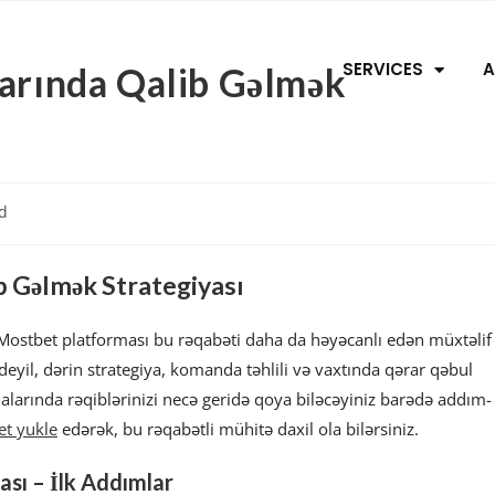
SERVICES
A
larında Qalib Gəlmək
d
b Gəlmək Strategiyası
 Mostbet platforması bu rəqabəti daha da həyəcanlı edən müxtəlif
deyil, dərin strategiya, komanda təhlili və vaxtında qərar qəbul
qalarında rəqiblərinizi necə geridə qoya biləcəyiniz barədə addım-
t yukle
edərək, bu rəqabətli mühitə daxil ola bilərsiniz.
ası – İlk Addımlar