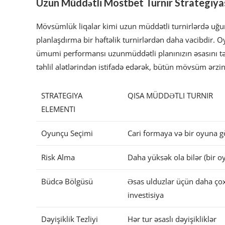
Uzun Müddətli Mostbet Turnir Strategiya
Mövsümlük liqalar kimi uzun müddətli turnirlərdə uğur,
planlaşdırma bir həftəlik turnirlərdən daha vacibdir. O
ümumi performansı uzunmüddətli planınızın əsasını təş
təhlil alətlərindən istifadə edərək, bütün mövsüm ərzi
STRATEGIYA
QISA MÜDDƏTLI TURNIR
ELEMENTI
Oyunçu Seçimi
Cari formaya və bir oyuna g
Risk Alma
Daha yüksək ola bilər (bir o
Büdcə Bölgüsü
Əsas ulduzlar üçün daha ço
investisiya
Dəyişiklik Tezliyi
Hər tur əsaslı dəyişikliklər