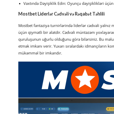
Vaxtında Dəyişiklik Edin: Oyunçu dəyişiklikləri üç
Mostbet Liderlər Cədvəli və Rəqabət Təhlili
Mostbet fantaziya turnirlərində liderlər cədvəli yalnız 
üçün qiymətli bir alətdir. Cədvəli müntəzəm yoxlayaraq
quruluşunun uğurlu olduğunu görə bilərsiniz. Bu məlu
etmək imkanı verir. Yuxarı sıralardakı idmançıların ko
mükəmməl bir imkandır.