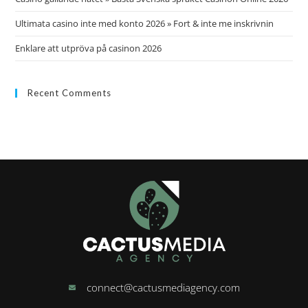
Ultimata casino inte med konto 2026 » Fort & inte me inskrivnin
Enklare att utpröva på casinon 2026
Recent Comments
connect@cactusmediagency.com