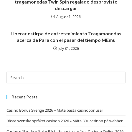
tragamonedas Twin Spin regalado desprovisto
descargar
August 1, 2026
Liberar estirpe de entretenimiento Tragamonedas
acerca de Para con el pasar del tiempo MEmu
July 31, 2026
Recent Posts
Casino Bonus Sverige 2026 » Mäta bästa casinobonusar
Bästa svenska språket casinon 2026 » Mäta 30+ casinon på webben
Casino gällande nätet » Bästa Svenska språket Casinon Online 2026