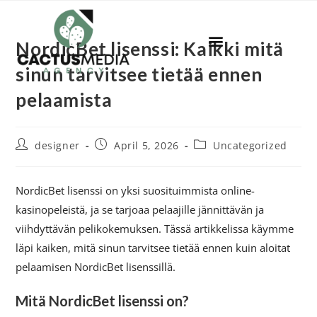
NordicBet lisenssi: Kaikki mitä
sinun tarvitsee tietää ennen
pelaamista
designer
April 5, 2026
Uncategorized
NordicBet lisenssi on yksi suosituimmista online-
kasinopeleistä, ja se tarjoaa pelaajille jännittävän ja
viihdyttävän pelikokemuksen. Tässä artikkelissa käymme
läpi kaiken, mitä sinun tarvitsee tietää ennen kuin aloitat
pelaamisen NordicBet lisenssillä.
Mitä NordicBet lisenssi on?