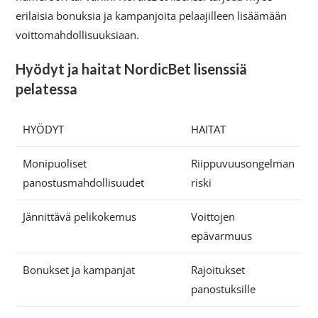
erilaisia bonuksia ja kampanjoita pelaajilleen lisäämään
voittomahdollisuuksiaan.
Hyödyt ja haitat NordicBet lisenssiä
pelatessa
HYÖDYT
HAITAT
Monipuoliset
Riippuvuusongelman
panostusmahdollisuudet
riski
Jännittävä pelikokemus
Voittojen
epävarmuus
Bonukset ja kampanjat
Rajoitukset
panostuksille