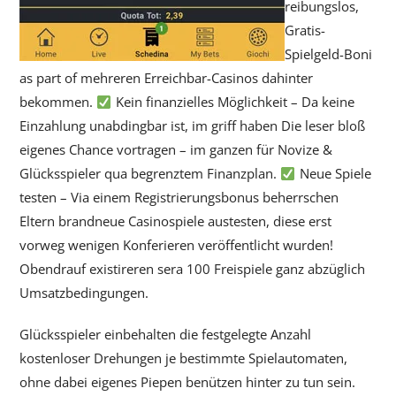
reibungslos,
Gratis-
Spielgeld-Boni
as part of mehreren Erreichbar-Casinos dahinter
bekommen.
Kein finanzielles Möglichkeit – Da keine
Einzahlung unabdingbar ist, im griff haben Die leser bloß
eigenes Chance vortragen – im ganzen für Novize &
Glücksspieler qua begrenztem Finanzplan.
Neue Spiele
testen – Via einem Registrierungsbonus beherrschen
Eltern brandneue Casinospiele austesten, diese erst
vorweg wenigen Konferieren veröffentlicht wurden!
Obendrauf existireren sera 100 Freispiele ganz abzüglich
Umsatzbedingungen.
Glücksspieler einbehalten die festgelegte Anzahl
kostenloser Drehungen je bestimmte Spielautomaten,
ohne dabei eigenes Piepen benützen hinter zu tun sein.