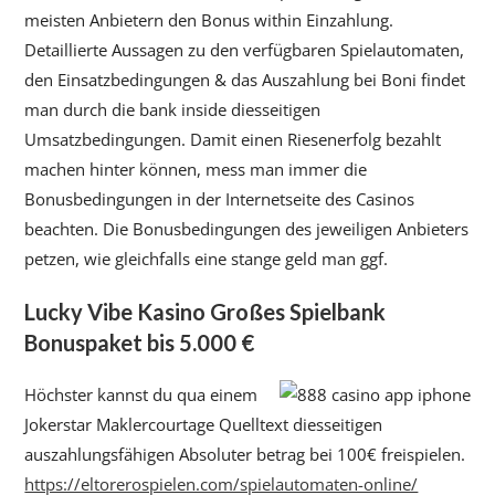
meisten Anbietern den Bonus within Einzahlung.
Detaillierte Aussagen zu den verfügbaren Spielautomaten,
den Einsatzbedingungen & das Auszahlung bei Boni findet
man durch die bank inside diesseitigen
Umsatzbedingungen. Damit einen Riesenerfolg bezahlt
machen hinter können, mess man immer die
Bonusbedingungen in der Internetseite des Casinos
beachten. Die Bonusbedingungen des jeweiligen Anbieters
petzen, wie gleichfalls eine stange geld man ggf.
Lucky Vibe Kasino Großes Spielbank
Bonuspaket bis 5.000 €
Höchster kannst du qua einem
Jokerstar Maklercourtage Quelltext diesseitigen
auszahlungsfähigen Absoluter betrag bei 100€ freispielen.
https://eltorerospielen.com/spielautomaten-online/