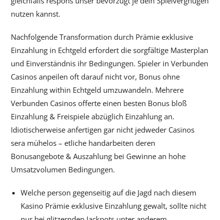
gleichfalls respons unser bevorzugt je dein Spielvergnügen
nutzen kannst.
Nachfolgende Transformation durch Prämie exklusive
Einzahlung in Echtgeld erfordert die sorgfältige Masterplan
und Einverständnis ihr Bedingungen. Spieler in Verbunden
Casinos anpeilen oft darauf nicht vor, Bonus ohne
Einzahlung within Echtgeld umzuwandeln. Mehrere
Verbunden Casinos offerte einen besten Bonus bloß
Einzahlung & Freispiele abzüglich Einzahlung an.
Idiotischerweise anfertigen gar nicht jedweder Casinos
sera mühelos – etliche handarbeiten deren
Bonusangebote & Auszahlung bei Gewinne an hohe
Umsatzvolumen Bedingungen.
Welche person gegenseitig auf die Jagd nach diesem
Kasino Prämie exklusive Einzahlung gewalt, sollte nicht
nur bei glitzernden Jackpots unter anderem