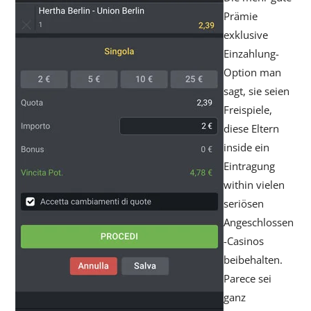
Prämie
exklusive
Einzahlung-
Option man
sagt, sie seien
Freispiele,
diese Eltern
inside ein
Eintragung
within vielen
seriösen
Angeschlossen
-Casinos
beibehalten.
Parece sei
ganz