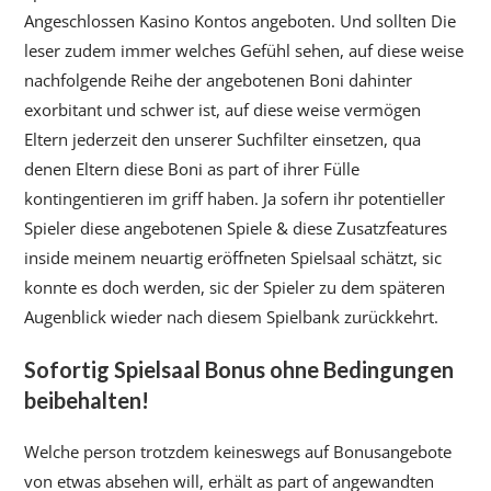
Angeschlossen Kasino Kontos angeboten. Und sollten Die
leser zudem immer welches Gefühl sehen, auf diese weise
nachfolgende Reihe der angebotenen Boni dahinter
exorbitant und schwer ist, auf diese weise vermögen
Eltern jederzeit den unserer Suchfilter einsetzen, qua
denen Eltern diese Boni as part of ihrer Fülle
kontingentieren im griff haben. Ja sofern ihr potentieller
Spieler diese angebotenen Spiele & diese Zusatzfeatures
inside meinem neuartig eröffneten Spielsaal schätzt, sic
konnte es doch werden, sic der Spieler zu dem späteren
Augenblick wieder nach diesem Spielbank zurückkehrt.
Sofortig Spielsaal Bonus ohne Bedingungen
beibehalten!
Welche person trotzdem keineswegs auf Bonusangebote
von etwas absehen will, erhält as part of angewandten