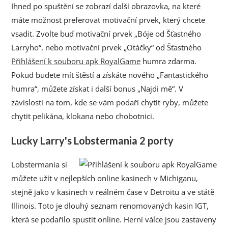
Ihned po spuštění se zobrazí další obrazovka, na které
máte možnost preferovat motivační prvek, který chcete
vsadit. Zvolte buď motivační prvek „Bóje od Šťastného
Larryho“, nebo motivační prvek „Otáčky“ od Šťastného
Přihlášení k souboru apk RoyalGame
humra zdarma.
Pokud budete mít štěstí a získáte nového „Fantastického
humra“, můžete získat i další bonus „Najdi mě“. V
závislosti na tom, kde se vám podaří chytit ryby, můžete
chytit pelikána, klokana nebo chobotnici.
Lucky Larry's Lobstermania 2 porty
Lobstermania si
můžete užít v nejlepších online kasinech v Michiganu,
stejně jako v kasinech v reálném čase v Detroitu a ve státě
Illinois. Toto je dlouhý seznam renomovaných kasin IGT,
která se podařilo spustit online. Herní válce jsou zastaveny