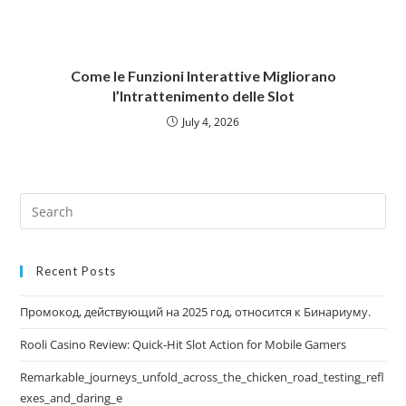
Come le Funzioni Interattive Migliorano
l’Intrattenimento delle Slot
July 4, 2026
Recent Posts
Промокод, действующий на 2025 год, относится к Бинариуму.
Rooli Casino Review: Quick‑Hit Slot Action for Mobile Gamers
Remarkable_journeys_unfold_across_the_chicken_road_testing_refl
exes_and_daring_e