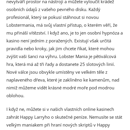
nevytváří prostor na nástroji a můžete vyloučit krádež
osobních údajů z vašeho pevného disku. Každý
profesionál, který se pokusí stáhnout si novou
Lobstermania, má svůj vlastní přístup, o kterém věří, že
mu přináší vítězství. I když ano, je to jen osobní hypnóza a
kasino není jedním z poražených. Existují však určitá
pravidla nebo kroky, jak jim chcete říkat, které mohou
zvýšit vaši šanci na výhru. Lobster Mania je pětiválcová
hra, která má až tři řady a dostanete 25 slotových linií.
Nové válce jsou obvykle umístěny ve velkém těle z
naplaveného dřeva, které je zaklíněno ke kamenům, nad
nimiž můžeme vidět krásné modré moře pod modrou
oblohou.
I když ne, můžete si v našich vlastních online kasinech
zahrát Happy Larryho o skutečné peníze. Nemusíte se stát
velkým maniakem při hraní nových skriptů v Happy