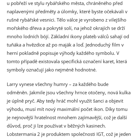
u pobřeží ve stylu rybářského města, chráněného před
naplavenými předměty a úlomky, které byste očekávali v
rušné rybářské vesnici. Tělo válce je vyrobeno z vilejšího
mořského dřeva a pokryté solí, na jehož okrajích se drží
mnoho lodních bójí. Základní ikony plateb válců sahají od
tuňáka a hvězdice až po maják a loď. Jednoduchý film v
herní pokladně popisuje výhody každého symbolu. V
tomto případě existovala specifická označení karet, která
symboly označují jako nejméně hodnotné.
Larry vynese všechny humry – za každého bude
odměněn. Jakmile jsou všechny hrnce otočeny, nová kulka
je úplně pryč. Aby tedy hráč mohl využít šanci a objevit
výhodu, musí mít nový maximální počet ikon. Díky tomu
je nejnovější hratelnost mnohem zajímavější, což je další
důvod, proč ji lze používat v běžných kasinech.
Lobstermania 2 je produktem společnosti IGT, což je jeden