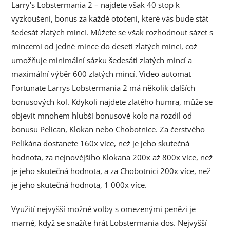
Larry's Lobstermania 2 – najdete však 40 stop k
vyzkoušení, bonus za každé otočení, které vás bude stát
šedesát zlatých mincí. Můžete se však rozhodnout sázet s
mincemi od jedné mince do deseti zlatých mincí, což
umožňuje minimální sázku šedesáti zlatých mincí a
maximální výběr 600 zlatých mincí. Video automat
Fortunate Larrys Lobstermania 2 má několik dalších
bonusových kol. Kdykoli najdete zlatého humra, může se
objevit mnohem hlubší bonusové kolo na rozdíl od
bonusu Pelican, Klokan nebo Chobotnice. Za čerstvého
Pelikána dostanete 160x více, než je jeho skutečná
hodnota, za nejnovějšího Klokana 200x až 800x více, než
je jeho skutečná hodnota, a za Chobotnici 200x více, než
je jeho skutečná hodnota, 1 000x více.
Využití nejvyšší možné volby s omezenými penězi je
marné, když se snažíte hrát Lobstermania dos. Nejvyšší