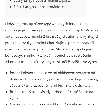
Lucky Larry's Lobstermania 2 porty
Štěstí Larryho, Lobstermánie, cedule
I když ne, existují různé typy webových kasin, která
mohou přijímat sázky na základě toho, kde žijete. Výherní
automat Lobstermania 2 je vzrušující automat s vynikající
grafikou a zvuky. Je velmi okouzlující a pomáhá vytvořit
úžasnou atmosféru pro sázení.
Má několik uspokojivých
bonusových funkcí, které vám pomohou s roztočeními
zdarma a multiplikátory, abyste si určitě zvýšili své výhry.
Pozice Lobstermania je velmi oblíbeným výrazem od
dodavatele aplikací IGT, protože má vynikající obrázky,
zábavné téma, zábavné herní techniky a další kola.
Budete dodržovat zásady a zhodnotíte své šance na
výhru.
Stejně tak, pokud oba tyto bláznivé symboly samy o