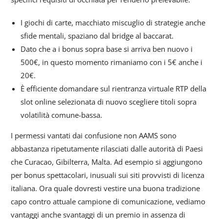
I giochi di carte, macchiato miscuglio di strategie anche
sfide mentali, spaziano dal bridge al baccarat.
Dato che a i bonus sopra base si arriva ben nuovo i
500€, in questo momento rimaniamo con i 5€ anche i
20€.
È efficiente domandare sul rientranza virtuale RTP della
slot online selezionata di nuovo scegliere titoli sopra
volatilità comune-bassa.
I permessi vantati dai confusione non AAMS sono
abbastanza ripetutamente rilasciati dalle autorità di Paesi
che Curacao, Gibilterra, Malta. Ad esempio si aggiungono
per bonus spettacolari, inusuali sui siti provvisti di licenza
italiana. Ora quale dovresti vestire una buona tradizione
capo contro attuale campione di comunicazione, vediamo
vantaggi anche svantaggi di un premio in assenza di