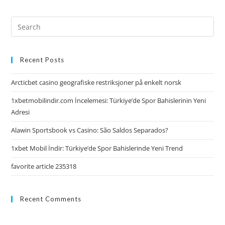
Recent Posts
Arcticbet casino geografiske restriksjoner på enkelt norsk
1xbetmobilindir.com İncelemesi: Türkiye’de Spor Bahislerinin Yeni
Adresi
Alawin Sportsbook vs Casino: São Saldos Separados?
1xbet Mobil İndir: Türkiye’de Spor Bahislerinde Yeni Trend
favorite article 235318
Recent Comments