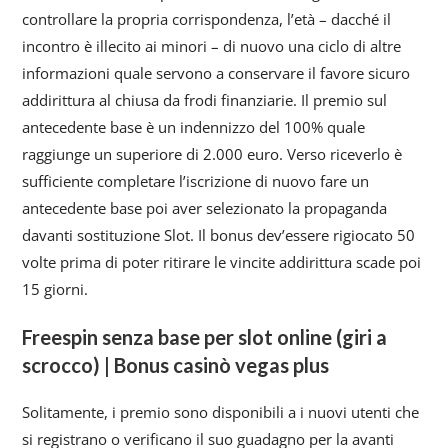
controllare la propria corrispondenza, l’età – dacché il
incontro è illecito ai minori – di nuovo una ciclo di altre
informazioni quale servono a conservare il favore sicuro
addirittura al chiusa da frodi finanziarie. Il premio sul
antecedente base è un indennizzo del 100% quale
raggiunge un superiore di 2.000 euro. Verso riceverlo è
sufficiente completare l’iscrizione di nuovo fare un
antecedente base poi aver selezionato la propaganda
davanti sostituzione Slot. Il bonus dev’essere rigiocato 50
volte prima di poter ritirare le vincite addirittura scade poi
15 giorni.
Freespin senza base per slot online (giri a
scrocco) | Bonus casinò vegas plus
Solitamente, i premio sono disponibili a i nuovi utenti che
si registrano o verificano il suo guadagno per la avanti