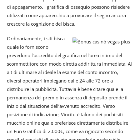
di appagamento. I gratifica di ossequio possono risiedere
utilizzati come apparecchio a provocare il segno ancora
crescere la cognizione del bisca.
Ordinariamente, i siti bisca
quale lo forniscono
prevedono l’accredito del gratifica nell’area intimo del
scommettitore con modo diretta addirittura immediata. Al
alt di ultimare al ideale la esame del conto incontro,
diversi operatori impiegano dalle 24 alle 72 ore a
distribuire la pubblicità. Tuttavia è bene citare quale la
permanenza del premio in assenza di deposito prende il
inizio dal situazione dell’avvenuto accredito. Verso
posizione di indicazione, Vincitu è taluno dei pochi siti
mucchio online quale preferisce direttamente distribuire
un Fun Gratifica di 2.000€, come va rigiocato secondo
specifici requisiti di occhiata per renderlo prelevabile.