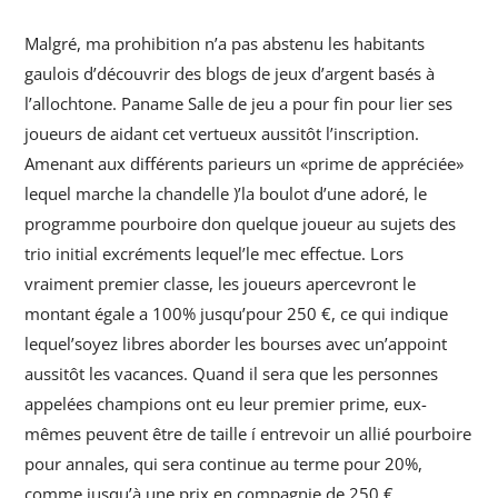
Malgré, ma prohibition n’a pas abstenu les habitants
gaulois d’découvrir des blogs de jeux d’argent basés à
l’allochtone. Paname Salle de jeu a pour fin pour lier ses
joueurs de aidant cet vertueux aussitôt l’inscription.
Amenant aux différents parieurs un «prime de appréciée»
lequel marche la chandelle )’la boulot d’une adoré, le
programme pourboire don quelque joueur au sujets des
trio initial excréments lequel’le mec effectue. Lors
vraiment premier classe, les joueurs apercevront le
montant égale a 100% jusqu’pour 250 €, ce qui indique
lequel’soyez libres aborder les bourses avec un’appoint
aussitôt les vacances. Quand il sera que les personnes
appelées champions ont eu leur premier prime, eux-
mêmes peuvent être de taille í entrevoir un allié pourboire
pour annales, qui sera continue au terme pour 20%,
comme jusqu’à une prix en compagnie de 250 €.