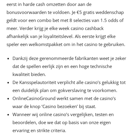
eerst in harde cash omzetten door aan de
bonusvoorwaarden te voldoen. Je €5 gratis weddenschap
geldt voor een combo bet met 8 selecties van 1.5 odds of
meer. Verder krijg je elke week casino cashback
afhankelijk van je loyaliteitslevel. Als eerste krijgt elke
speler een welkomstpakket om in het casino te gebruiken.
Dankzij deze gerenommeerde fabrikanten weet je zeker
dat de spellen eerlijk zijn en een hoge technische
kwaliteit bieden.
De Kansspelautoriteit verplicht alle casino’s gelukkig tot
een duidelijk plan om gokverslaving te voorkomen.
OnlineCasinoGround werkt samen met de casino’s
waar de knop ‘Casino bezoeken’ bij staat.
Wanneer wij online casino’s vergelijken, testen en
beoordelen, doe we dat op basis van onze eigen
ervaring en strikte criteria.