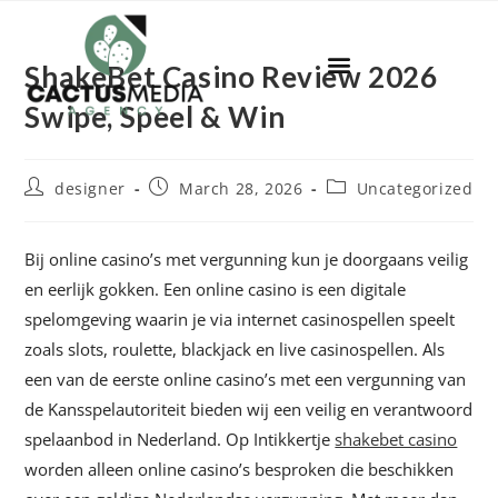
ShakeBet Casino Review 2026
Swipe, Speel & Win
designer
March 28, 2026
Uncategorized
Bij online casino’s met vergunning kun je doorgaans veilig
en eerlijk gokken. Een online casino is een digitale
spelomgeving waarin je via internet casinospellen speelt
zoals slots, roulette, blackjack en live casinospellen. Als
een van de eerste online casino’s met een vergunning van
de Kansspelautoriteit bieden wij een veilig en verantwoord
spelaanbod in Nederland. Op Intikkertje
shakebet casino
worden alleen online casino’s besproken die beschikken