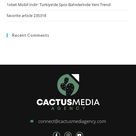
1xbet Mobil İndir: Türkiye’de Spor Bahislerinde Yeni Trend
favorite article 235318
Recent Comments
connect@cactusmediagency.com