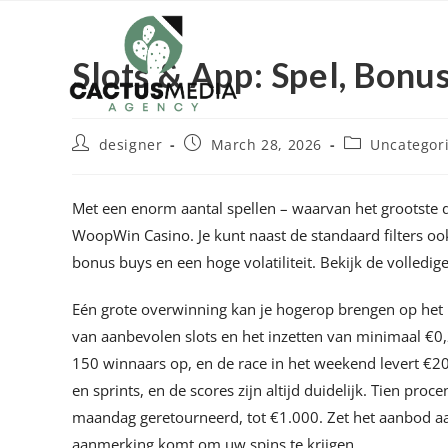
Slots & App: Spel, Bonu
designer
March 28, 2026
Uncategor
Met een enorm aantal spellen – waarvan het grootste de
WoopWin Casino. Je kunt naast de standaard filters o
bonus buys en een hoge volatiliteit. Bekijk de volledi
Eén grote overwinning kan je hogerop brengen op het
van aanbevolen slots en het inzetten van minimaal €0,
150 winnaars op, en de race in het weekend levert €2
en sprints, en de scores zijn altijd duidelijk. Tien proc
maandag geretourneerd, tot €1.000. Zet het aanbod aan,
aanmerking komt om uw spins te krijgen.