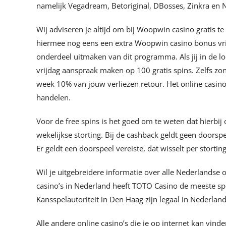
namelijk Vegadream, Betoriginal, DBosses, Zinkra en N
Wij adviseren je altijd om bij Woopwin casino gratis te
hiermee nog eens een extra Woopwin casino bonus vrij
onderdeel uitmaken van dit programma. Als jij in de l
vrijdag aanspraak maken op 100 gratis spins. Zelfs z
week 10% van jouw verliezen retour. Het online casin
handelen.
Voor de free spins is het goed om te weten dat hierbij
wekelijkse storting. Bij de cashback geldt geen doors
Er geldt een doorspeel vereiste, dat wisselt per storting
Wil je uitgebreidere informatie over alle Nederlandse o
casino’s in Nederland heeft TOTO Casino de meeste spe
Kansspelautoriteit in Den Haag zijn legaal in Nederland
Alle andere online casino’s die je op internet kan vinde