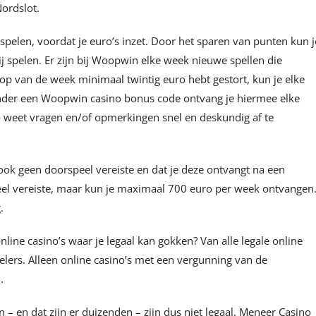
ordslot.
 spelen, voordat je euro’s inzet. Door het sparen van punten kun j
 spelen. Er zijn bij Woopwin elke week nieuwe spellen die
oop van de week minimaal twintig euro hebt gestort, kun je elke
onder een Woopwin casino bonus code ontvang je hiermee elke
o weet vragen en/of opmerkingen snel en deskundig af te
 ook geen doorspeel vereiste en dat je deze ontvangt na een
peel vereiste, maar kun je maximaal 700 euro per week ontvangen
.
nline casino’s waar je legaal kan gokken? Van alle legale online
lers. Alleen online casino’s met een vergunning van de
.
n – en dat zijn er duizenden – zijn dus niet legaal. Meneer Casino