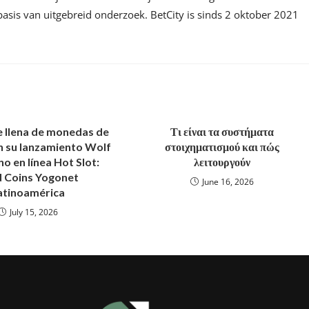
 basis van uitgebreid onderzoek. BetCity is sinds 2 oktober 2021
 llena de monedas de
Τι είναι τα συστήματα
n su lanzamiento Wolf
στοιχηματισμού και πώς
no en línea Hot Slot:
λειτουργούν
 Coins Yogonet
June 16, 2026
atinoamérica
July 15, 2026