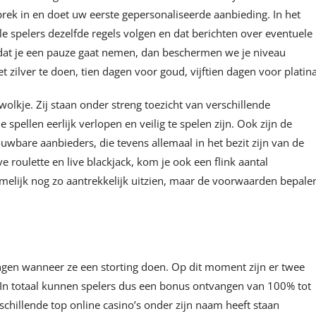
rek in en doet uw eerste gepersonaliseerde aanbieding. In het
e spelers dezelfde regels volgen en dat berichten over eventuele
 dat je een pauze gaat nemen, dan beschermen we je niveau
 zilver te doen, tien dagen voor goud, vijftien dagen voor platina
 wolkje. Zij staan onder streng toezicht van verschillende
e spellen eerlijk verlopen en veilig te spelen zijn. Ook zijn de
wbare aanbieders, die tevens allemaal in het bezit zijn van de
e roulette en live blackjack, kom je ook een flink aantal
melijk nog zo aantrekkelijk uitzien, maar de voorwaarden bepale
ngen wanneer ze een storting doen. Op dit moment zijn er twee
. In totaal kunnen spelers dus een bonus ontvangen van 100% tot
rschillende top online casino’s onder zijn naam heeft staan