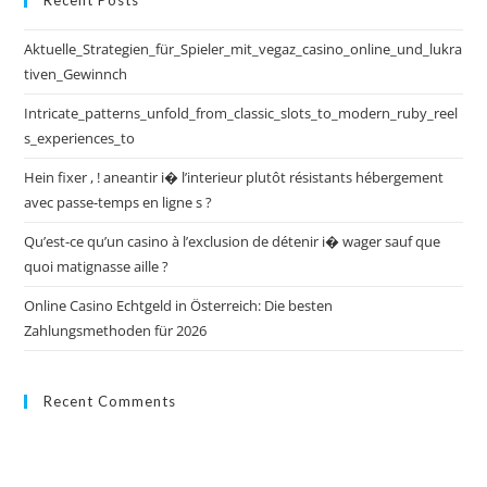
Recent Posts
Aktuelle_Strategien_für_Spieler_mit_vegaz_casino_online_und_lukra
tiven_Gewinnch
Intricate_patterns_unfold_from_classic_slots_to_modern_ruby_reel
s_experiences_to
Hein fixer , ! aneantir i� l’interieur plutôt résistants hébergement
avec passe-temps en ligne s ?
Qu’est-ce qu’un casino à l’exclusion de détenir i� wager sauf que
quoi matignasse aille ?
Online Casino Echtgeld in Österreich: Die besten
Zahlungsmethoden für 2026
Recent Comments