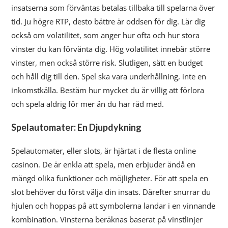
insatserna som förväntas betalas tillbaka till spelarna över
tid. Ju högre RTP, desto bättre är oddsen för dig. Lär dig
också om volatilitet, som anger hur ofta och hur stora
vinster du kan förvänta dig. Hög volatilitet innebär större
vinster, men också större risk. Slutligen, sätt en budget
och håll dig till den. Spel ska vara underhållning, inte en
inkomstkälla. Bestäm hur mycket du är villig att förlora
och spela aldrig för mer än du har råd med.
Spelautomater: En Djupdykning
Spelautomater, eller slots, är hjärtat i de flesta online
casinon. De är enkla att spela, men erbjuder ändå en
mängd olika funktioner och möjligheter. För att spela en
slot behöver du först välja din insats. Därefter snurrar du
hjulen och hoppas på att symbolerna landar i en vinnande
kombination. Vinsterna beräknas baserat på vinstlinjer