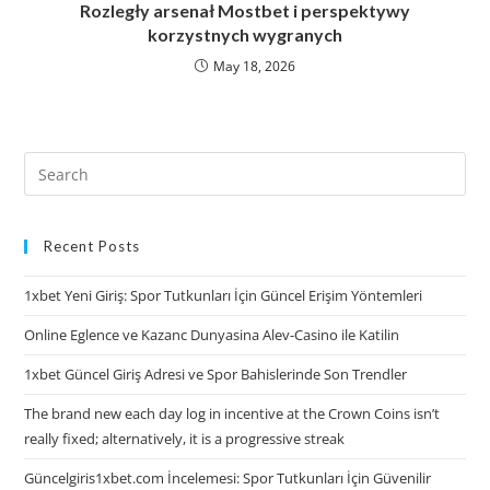
Rozległy arsenał Mostbet i perspektywy
korzystnych wygranych
May 18, 2026
Recent Posts
1xbet Yeni Giriş: Spor Tutkunları İçin Güncel Erişim Yöntemleri
Online Eglence ve Kazanc Dunyasina Alev-Casino ile Katilin
1xbet Güncel Giriş Adresi ve Spor Bahislerinde Son Trendler
The brand new each day log in incentive at the Crown Coins isn’t
really fixed; alternatively, it is a progressive streak
Güncelgiris1xbet.com İncelemesi: Spor Tutkunları İçin Güvenilir