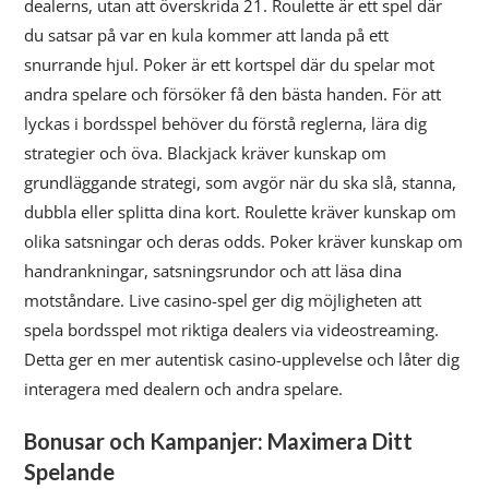
dealerns, utan att överskrida 21. Roulette är ett spel där
du satsar på var en kula kommer att landa på ett
snurrande hjul. Poker är ett kortspel där du spelar mot
andra spelare och försöker få den bästa handen. För att
lyckas i bordsspel behöver du förstå reglerna, lära dig
strategier och öva. Blackjack kräver kunskap om
grundläggande strategi, som avgör när du ska slå, stanna,
dubbla eller splitta dina kort. Roulette kräver kunskap om
olika satsningar och deras odds. Poker kräver kunskap om
handrankningar, satsningsrundor och att läsa dina
motståndare. Live casino-spel ger dig möjligheten att
spela bordsspel mot riktiga dealers via videostreaming.
Detta ger en mer autentisk casino-upplevelse och låter dig
interagera med dealern och andra spelare.
Bonusar och Kampanjer: Maximera Ditt
Spelande