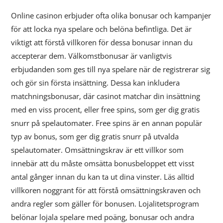
Online casinon erbjuder ofta olika bonusar och kampanjer
för att locka nya spelare och belöna befintliga. Det är
viktigt att förstå villkoren för dessa bonusar innan du
accepterar dem. Välkomstbonusar är vanligtvis
erbjudanden som ges till nya spelare när de registrerar sig
och gör sin första insättning. Dessa kan inkludera
matchningsbonusar, där casinot matchar din insättning
med en viss procent, eller free spins, som ger dig gratis
snurr på spelautomater. Free spins är en annan populär
typ av bonus, som ger dig gratis snurr på utvalda
spelautomater. Omsättningskrav är ett villkor som
innebär att du måste omsätta bonusbeloppet ett visst
antal gånger innan du kan ta ut dina vinster. Läs alltid
villkoren noggrant för att förstå omsättningskraven och
andra regler som gäller för bonusen. Lojalitetsprogram
belönar lojala spelare med poäng, bonusar och andra