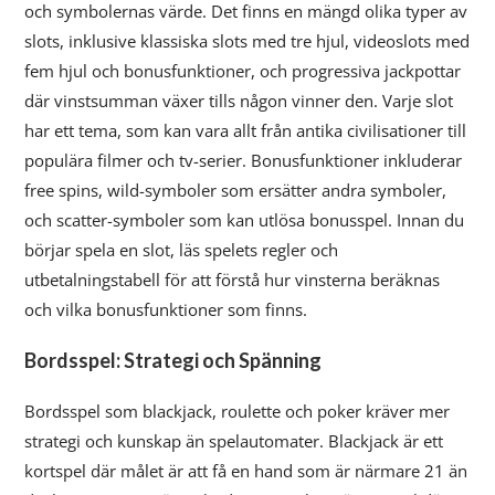
och symbolernas värde. Det finns en mängd olika typer av
slots, inklusive klassiska slots med tre hjul, videoslots med
fem hjul och bonusfunktioner, och progressiva jackpottar
där vinstsumman växer tills någon vinner den. Varje slot
har ett tema, som kan vara allt från antika civilisationer till
populära filmer och tv-serier. Bonusfunktioner inkluderar
free spins, wild-symboler som ersätter andra symboler,
och scatter-symboler som kan utlösa bonusspel. Innan du
börjar spela en slot, läs spelets regler och
utbetalningstabell för att förstå hur vinsterna beräknas
och vilka bonusfunktioner som finns.
Bordsspel: Strategi och Spänning
Bordsspel som blackjack, roulette och poker kräver mer
strategi och kunskap än spelautomater. Blackjack är ett
kortspel där målet är att få en hand som är närmare 21 än