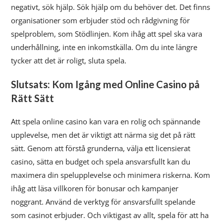
negativt, sök hjälp. Sök hjälp om du behöver det. Det finns
organisationer som erbjuder stöd och rådgivning för
spelproblem, som Stödlinjen. Kom ihåg att spel ska vara
underhållning, inte en inkomstkälla. Om du inte längre
tycker att det är roligt, sluta spela.
Slutsats: Kom Igång med Online Casino på
Rätt Sätt
Att spela online casino kan vara en rolig och spännande
upplevelse, men det är viktigt att närma sig det på rätt
sätt. Genom att förstå grunderna, välja ett licensierat
casino, sätta en budget och spela ansvarsfullt kan du
maximera din spelupplevelse och minimera riskerna. Kom
ihåg att läsa villkoren för bonusar och kampanjer
noggrant. Använd de verktyg för ansvarsfullt spelande
som casinot erbjuder. Och viktigast av allt, spela för att ha