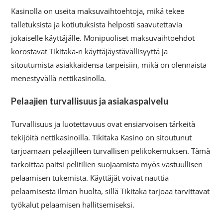
Kasinolla on useita maksuvaihtoehtoja, mikä tekee
talletuksista ja kotiutuksista helposti saavutettavia
jokaiselle käyttäjälle. Monipuoliset maksuvaihtoehdot
korostavat Tikitaka-n käyttäjäystävällisyyttä ja
sitoutumista asiakkaidensa tarpeisiin, mikä on olennaista
menestyvällä nettikasinolla.
Pelaajien turvallisuus ja asiakaspalvelu
Turvallisuus ja luotettavuus ovat ensiarvoisen tärkeitä
tekijöitä nettikasinoilla. Tikitaka Kasino on sitoutunut
tarjoamaan pelaajilleen turvallisen pelikokemuksen. Tämä
tarkoittaa paitsi pelitilien suojaamista myös vastuullisen
pelaamisen tukemista. Käyttäjät voivat nauttia
pelaamisesta ilman huolta, sillä Tikitaka tarjoaa tarvittavat
työkalut pelaamisen hallitsemiseksi.