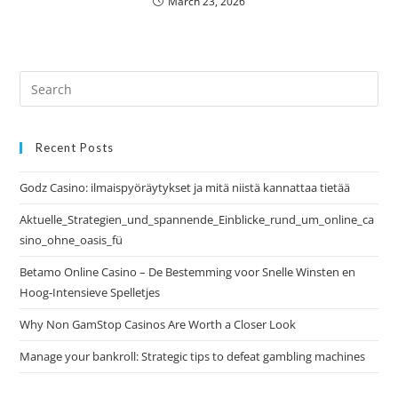
March 23, 2026
Recent Posts
Godz Casino: ilmaispyöräytykset ja mitä niistä kannattaa tietää
Aktuelle_Strategien_und_spannende_Einblicke_rund_um_online_ca
sino_ohne_oasis_fü
Betamo Online Casino – De Bestemming voor Snelle Winsten en
Hoog‑Intensieve Spelletjes
Why Non GamStop Casinos Are Worth a Closer Look
Manage your bankroll: Strategic tips to defeat gambling machines