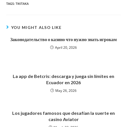
TAGS
:
TIKITAKA
YOU MIGHT ALSO LIKE
Законодательство о казино что нужно знать игрокам
April 20, 2026
La app de Betcris: descarga y juega sin límites en
Ecuador en 2026
May 26, 2026
Los jugadores famosos que desafían la suerte en
casino Aviator