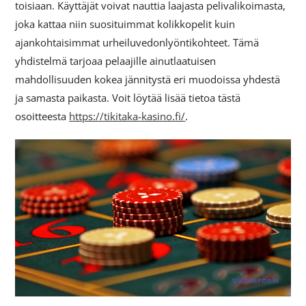
toisiaan. Käyttäjät voivat nauttia laajasta pelivalikoimasta,
joka kattaa niin suosituimmat kolikkopelit kuin
ajankohtaisimmat urheiluvedonlyöntikohteet. Tämä
yhdistelmä tarjoaa pelaajille ainutlaatuisen
mahdollisuuden kokea jännitystä eri muodoissa yhdestä
ja samasta paikasta. Voit löytää lisää tietoa tästä
osoitteesta
https://tikitaka-kasino.fi/
.