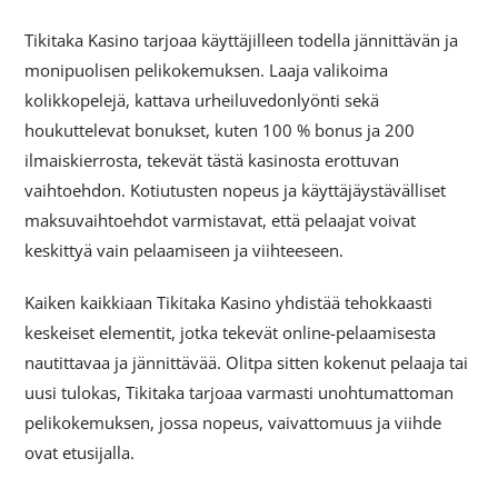
Tikitaka Kasino tarjoaa käyttäjilleen todella jännittävän ja
monipuolisen pelikokemuksen. Laaja valikoima
kolikkopelejä, kattava urheiluvedonlyönti sekä
houkuttelevat bonukset, kuten 100 % bonus ja 200
ilmaiskierrosta, tekevät tästä kasinosta erottuvan
vaihtoehdon. Kotiutusten nopeus ja käyttäjäystävälliset
maksuvaihtoehdot varmistavat, että pelaajat voivat
keskittyä vain pelaamiseen ja viihteeseen.
Kaiken kaikkiaan Tikitaka Kasino yhdistää tehokkaasti
keskeiset elementit, jotka tekevät online-pelaamisesta
nautittavaa ja jännittävää. Olitpa sitten kokenut pelaaja tai
uusi tulokas, Tikitaka tarjoaa varmasti unohtumattoman
pelikokemuksen, jossa nopeus, vaivattomuus ja viihde
ovat etusijalla.