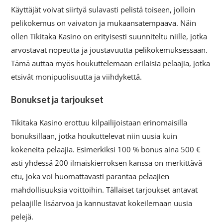
Käyttäjät voivat siirtyä sulavasti pelistä toiseen, jolloin
pelikokemus on vaivaton ja mukaansatempaava. Näin
ollen Tikitaka Kasino on erityisesti suunniteltu niille, jotka
arvostavat nopeutta ja joustavuutta pelikokemuksessaan.
Tämä auttaa myös houkuttelemaan erilaisia pelaajia, jotka
etsivät monipuolisuutta ja viihdykettä.
Bonukset ja tarjoukset
Tikitaka Kasino erottuu kilpailijoistaan erinomaisilla
bonuksillaan, jotka houkuttelevat niin uusia kuin
kokeneita pelaajia. Esimerkiksi 100 % bonus aina 500 €
asti yhdessä 200 ilmaiskierroksen kanssa on merkittävä
etu, joka voi huomattavasti parantaa pelaajien
mahdollisuuksia voittoihin. Tällaiset tarjoukset antavat
pelaajille lisäarvoa ja kannustavat kokeilemaan uusia
pelejä.