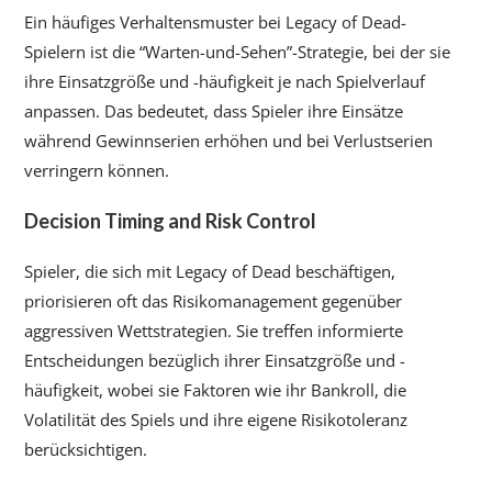
Ein häufiges Verhaltensmuster bei Legacy of Dead-
Spielern ist die “Warten-und-Sehen”-Strategie, bei der sie
ihre Einsatzgröße und -häufigkeit je nach Spielverlauf
anpassen. Das bedeutet, dass Spieler ihre Einsätze
während Gewinnserien erhöhen und bei Verlustserien
verringern können.
Decision Timing and Risk Control
Spieler, die sich mit Legacy of Dead beschäftigen,
priorisieren oft das Risikomanagement gegenüber
aggressiven Wettstrategien. Sie treffen informierte
Entscheidungen bezüglich ihrer Einsatzgröße und -
häufigkeit, wobei sie Faktoren wie ihr Bankroll, die
Volatilität des Spiels und ihre eigene Risikotoleranz
berücksichtigen.