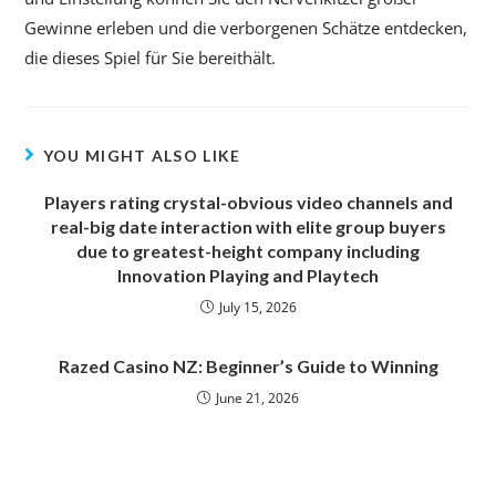
Gewinne erleben und die verborgenen Schätze entdecken,
die dieses Spiel für Sie bereithält.
YOU MIGHT ALSO LIKE
Players rating crystal-obvious video channels and
real-big date interaction with elite group buyers
due to greatest-height company including
Innovation Playing and Playtech
July 15, 2026
Razed Casino NZ: Beginner’s Guide to Winning
June 21, 2026