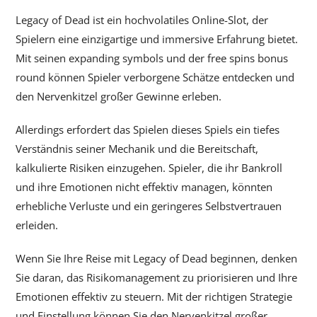
Legacy of Dead ist ein hochvolatiles Online-Slot, der
Spielern eine einzigartige und immersive Erfahrung bietet.
Mit seinen expanding symbols und der free spins bonus
round können Spieler verborgene Schätze entdecken und
den Nervenkitzel großer Gewinne erleben.
Allerdings erfordert das Spielen dieses Spiels ein tiefes
Verständnis seiner Mechanik und die Bereitschaft,
kalkulierte Risiken einzugehen. Spieler, die ihr Bankroll
und ihre Emotionen nicht effektiv managen, könnten
erhebliche Verluste und ein geringeres Selbstvertrauen
erleiden.
Wenn Sie Ihre Reise mit Legacy of Dead beginnen, denken
Sie daran, das Risikomanagement zu priorisieren und Ihre
Emotionen effektiv zu steuern. Mit der richtigen Strategie
und Einstellung können Sie den Nervenkitzel großer