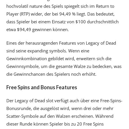
hochvolatil nature des Spiels spiegelt sich im Return to
Player (RTP) wider, der bei 94,49 % liegt. Das bedeutet,
dass Spieler bei einem Einsatz von $100 durchschnittlich
etwa $94,49 gewinnen können.
Eines der herausragenden Features von Legacy of Dead
sind seine expanding symbols. Wenn eine
Gewinnkombination gebildet wird, erweitern sich die
Gewinnsymbole, um die gesamte Walze zu bedecken, was
die Gewinnchancen des Spielers noch erhöht.
Free Spins and Bonus Features
Der Legacy of Dead slot verfügt auch über eine Free-Spins-
Bonusrunde, die ausgelöst wird, wenn drei oder mehr
Scatter-Symbole auf den Walzen erscheinen. Während
dieser Runde können Spieler bis zu 20 Free Spins