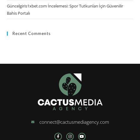
Güncelgiris1xbet.com İncelemesi: Spor Tutkunları İçin Güvenilir
Bahis Portalı
Recent Comments
connect@cactusmediagency.com