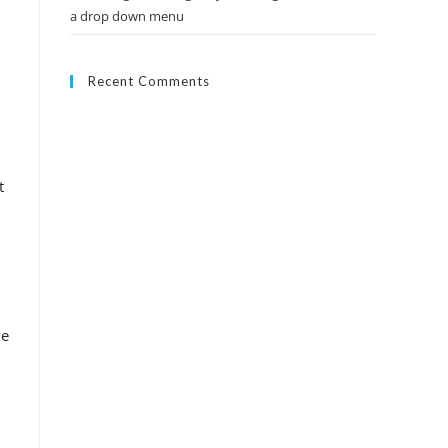
a drop down menu
Recent Comments
t
je