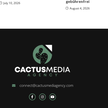
gebührenfrei
July 10, 2026
August 4, 2026
connect@cactusmediagency.com