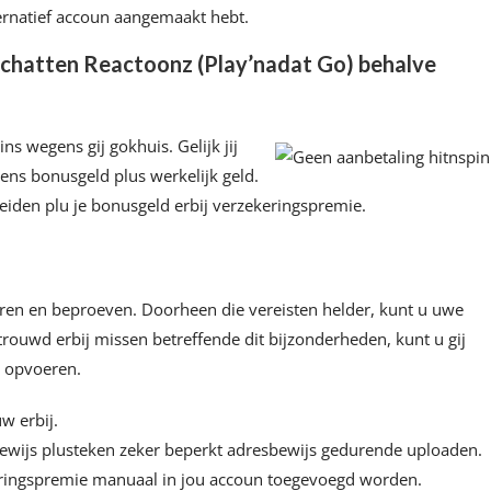
ternatief accoun aangemaakt hebt.
schatten Reactoonz (Play’nadat Go) behalve
ns wegens gij gokhuis. Gelijk jij
gens bonusgeld plus werkelijk geld.
beiden plu je bonusgeld erbij verzekeringspremie.
weren en beproeven. Doorheen die vereisten helder, kunt u uwe
ouwd erbij missen betreffende dit bijzonderheden, kunt u gij
 opvoeren.
w erbij.
sbewijs plusteken zeker beperkt adresbewijs gedurende uploaden.
ingspremie manuaal in jou accoun toegevoegd worden.