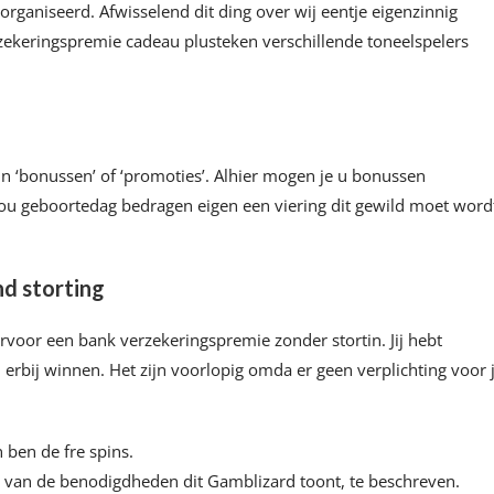
rganiseerd. Afwisselend dit ding over wij eentje eigenzinnig
erzekeringspremie cadeau plusteken verschillende toneelspelers
n ‘bonussen’ of ‘promoties’. Alhier mogen je u bonussen
ou geboortedag bedragen eigen een viering dit gewild moet word
d storting
ervoor een bank verzekeringspremie zonder stortin. Jij hebt
 erbij winnen. Het zijn voorlopig omda er geen verplichting voor 
ben de fre spins.
e van de benodigdheden dit Gamblizard toont, te beschreven.