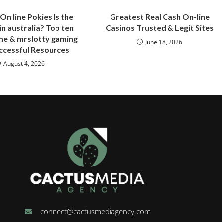
On line Pokies Is the
Greatest Real Cash On-line
in australia? Top ten
Casinos Trusted & Legit Sites
me & mrslotty gaming
June 18, 2026
uccessful Resources
August 4, 2026
connect@cactusmediagency.com