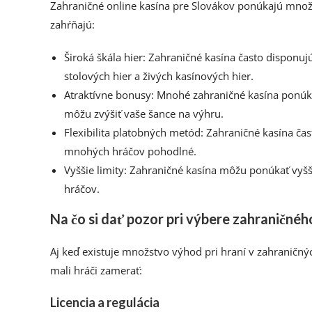
Zahraničné online kasína pre Slovákov ponúkajú množ
zahŕňajú:
Široká škála hier: Zahraničné kasína často disponu
stolových hier a živých kasínových hier.
Atraktívne bonusy: Mnohé zahraničné kasína ponúka
môžu zvýšiť vaše šance na výhru.
Flexibilita platobných metód: Zahraničné kasína ča
mnohých hráčov pohodlné.
Vyššie limity: Zahraničné kasína môžu ponúkať vyšš
hráčov.
Na čo si dať pozor pri výbere zahraničnéh
Aj keď existuje množstvo výhod pri hraní v zahraničných 
mali hráči zamerať:
Licencia a regulácia