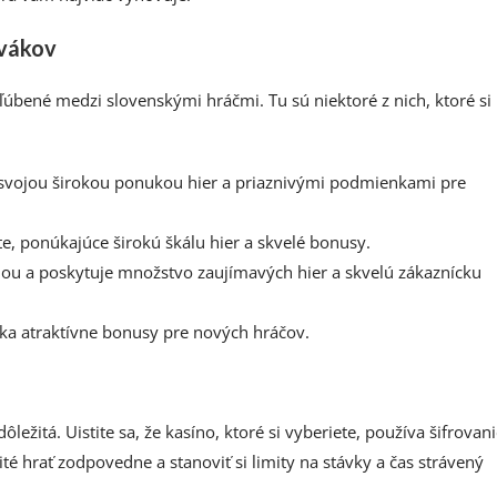
ovákov
ľúbené medzi slovenskými hráčmi. Tu sú niektoré z nich, ktoré si
 svojou širokou ponukou hier a priaznivými podmienkami pre
e, ponúkajúce širokú škálu hier a skvelé bonusy.
iou a poskytuje množstvo zaujímavých hier a skvelú zákaznícku
ka atraktívne bonusy pre nových hráčov.
ežitá. Uistite sa, že kasíno, ktoré si vyberiete, používa šifrovan
é hrať zodpovedne a stanoviť si limity na stávky a čas strávený