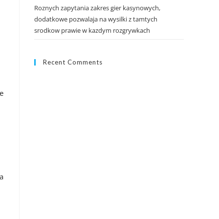
Roznych zapytania zakres gier kasynowych,
dodatkowe pozwalaja na wysilki z tamtych
srodkow prawie w kazdym rozgrywkach
Recent Comments
re
sa