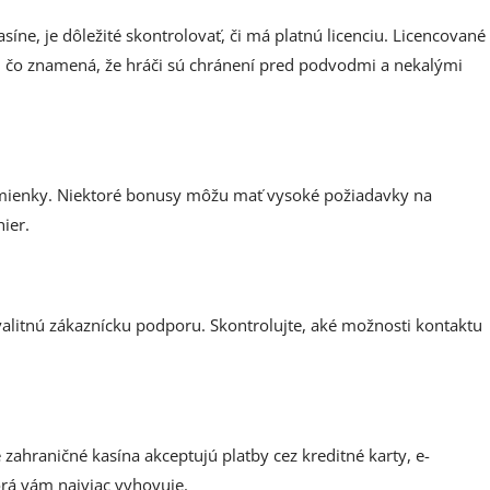
íne, je dôležité skontrolovať, či má platnú licenciu. Licencované
, čo znamená, že hráči sú chránení pred podvodmi a nekalými
 podmienky. Niektoré bonusy môžu mať vysoké požiadavky na
ier.
alitnú zákaznícku podporu. Skontrolujte, aké možnosti kontaktu
ahraničné kasína akceptujú platby cez kreditné karty, e-
rá vám najviac vyhovuje.