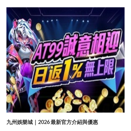
九州娛樂城｜2026 最新官方介紹與優惠