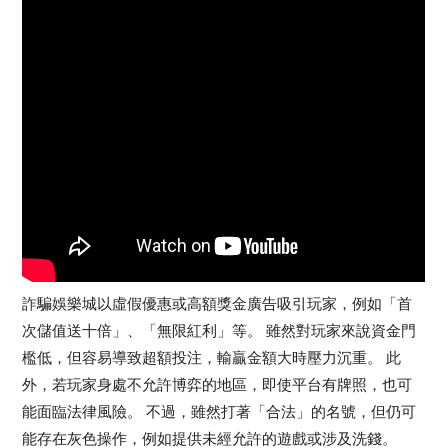
詐騙娛樂城以虛假優惠或高額獎金廣告吸引玩家，例如「首
次儲值送十倍」、「無限紅利」等。 雖然對玩家來說資金門
檻低，但容易導致超額投注，輸贏金額大時壓力沉重。 此
外，若玩家身處不允許博弈的地區，即使平台有牌照，也可
能面臨法律風險。 不過，雖然打著「合法」的名號，但仍可
能存在灰色操作，例如提供未經允許的遊戲或涉及洗錢。