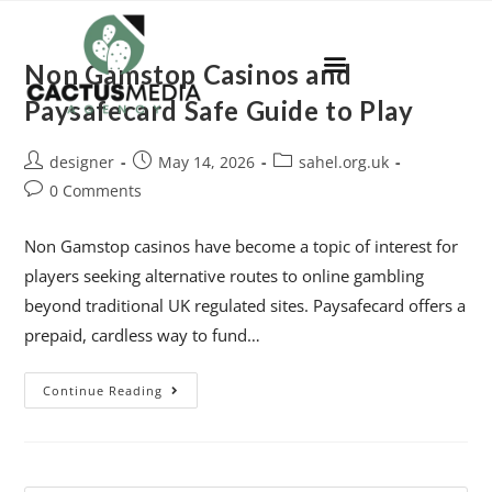
Non Gamstop Casinos and
Paysafecard Safe Guide to Play
designer
May 14, 2026
sahel.org.uk
0 Comments
Non Gamstop casinos have become a topic of interest for
players seeking alternative routes to online gambling
beyond traditional UK regulated sites. Paysafecard offers a
prepaid, cardless way to fund…
Continue Reading