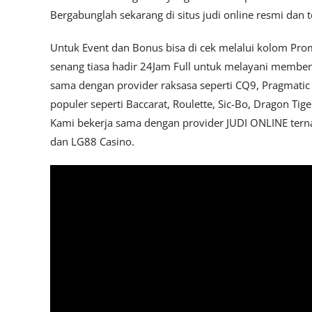
Bergabunglah sekarang di situs judi online resmi dan 
Untuk Event dan Bonus bisa di cek melalui kolom Prom
senang tiasa hadir 24Jam Full untuk melayani membe
sama dengan provider raksasa seperti CQ9, Pragmatic 
populer seperti Baccarat, Roulette, Sic-Bo, Dragon Ti
Kami bekerja sama dengan provider JUDI ONLINE ternam
dan LG88 Casino.