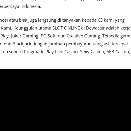
terpercaya Indonesia.
osi atau bisa juga langsung di tanyakan kepada CS kami yang
r kami. Keunggulan utama SLOT ONLINE di Dewacair adalah kerja
Play, Joker Gaming, PG Soft, dan Creative Gaming. Tersedia gam
ger, dan Blackjack dengan jaminan pembayaran uang asli tercepat.
a seperti Pragmatic Play Live Casino, Sexy Casino, AFB Casino,