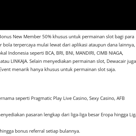
Bonus New Member 50% khusus untuk permainan slot bagi para
bola terpercaya mulai lewat dari aplikasi ataupun dana lainnya,
al Indonesia seperti BCA, BRI, BNI, MANDIRI, CIMB NIAGA,
u LINKAJA. Selain menyediakan permainan slot, Dewacair juga
vent menarik hanya khusus untuk permainan slot saja.
nama seperti Pragmatic Play Live Casino, Sexy Casino, AFB
yediakan pasaran lengkap dari liga-liga besar Eropa hingga Lig
hingga bonus referral setiap bulannya.