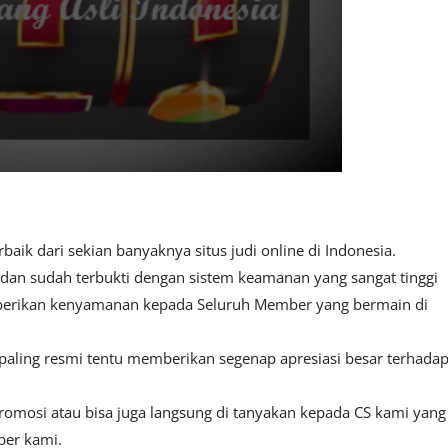
rbaik dari sekian banyaknya situs judi online di Indonesia.
i dan sudah terbukti dengan sistem keamanan yang sangat tinggi
berikan kenyamanan kepada Seluruh Member yang bermain di
 paling resmi tentu memberikan segenap apresiasi besar terhada
romosi atau bisa juga langsung di tanyakan kepada CS kami yang
ber kami.