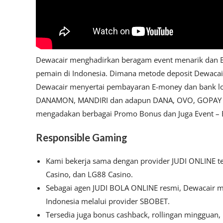
Dewacair menghadirkan beragam event menarik dan 
pemain di Indonesia. Dimana metode deposit Dewacair 
Dewacair menyertai pembayaran E-money dan bank lok
DANAMON, MANDIRI dan adapun DANA, OVO, GOPAY ata
mengadakan berbagai Promo Bonus dan Juga Event – E
Responsible Gaming
Kami bekerja sama dengan provider JUDI ONLINE ter
Casino, dan LG88 Casino.
Sebagai agen JUDI BOLA ONLINE resmi, Dewacair men
Indonesia melalui provider SBOBET.
Tersedia juga bonus cashback, rollingan mingguan, 