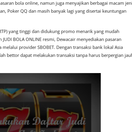
asaran bola online, namun juga menyajikan berbagai macam jen
Ikan, Poker QQ dan masih banyak lagi yang disertai keuntungan
(RTP) yang tinggi dan didukung promo menarik yang mudah
n JUDI BOLA ONLINE resmi, Dewacair menyediakan pasaran
ia melalui provider SBOBET. Dengan transaksi bank lokal Asia
h bettor dapat melakukan transaksi tanpa harus berpergian jau