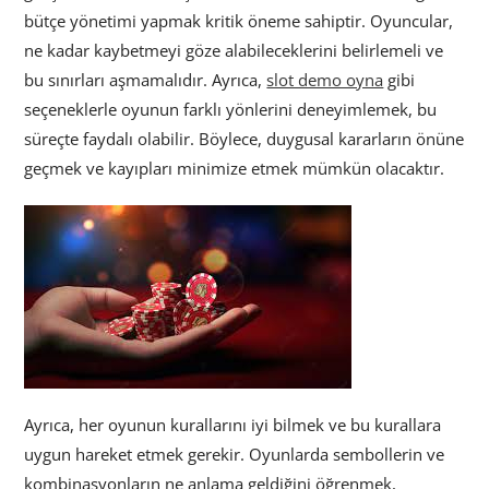
bütçe yönetimi yapmak kritik öneme sahiptir. Oyuncular,
ne kadar kaybetmeyi göze alabileceklerini belirlemeli ve
bu sınırları aşmamalıdır. Ayrıca,
slot demo oyna
gibi
seçeneklerle oyunun farklı yönlerini deneyimlemek, bu
süreçte faydalı olabilir. Böylece, duygusal kararların önüne
geçmek ve kayıpları minimize etmek mümkün olacaktır.
Ayrıca, her oyunun kurallarını iyi bilmek ve bu kurallara
uygun hareket etmek gerekir. Oyunlarda sembollerin ve
kombinasyonların ne anlama geldiğini öğrenmek,