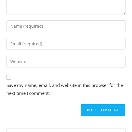
Save my name, email, and website in this browser for the
next time I comment.