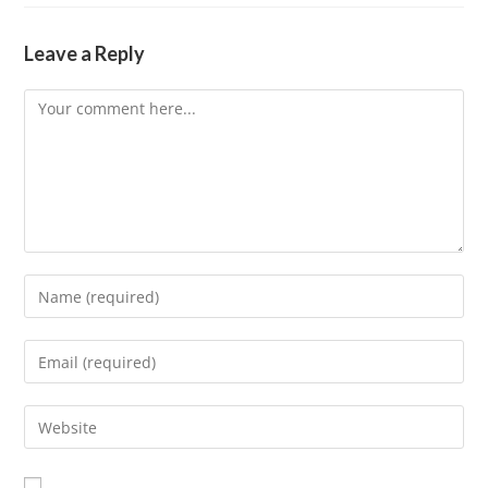
Leave a Reply