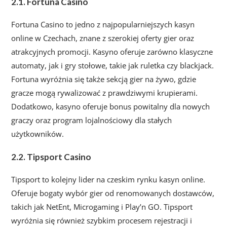
2.1. Fortuna Casino
Fortuna Casino to jedno z najpopularniejszych kasyn
online w Czechach, znane z szerokiej oferty gier oraz
atrakcyjnych promocji. Kasyno oferuje zarówno klasyczne
automaty, jak i gry stołowe, takie jak ruletka czy blackjack.
Fortuna wyróżnia się także sekcją gier na żywo, gdzie
gracze mogą rywalizować z prawdziwymi krupierami.
Dodatkowo, kasyno oferuje bonus powitalny dla nowych
graczy oraz program lojalnościowy dla stałych
użytkowników.
2.2. Tipsport Casino
Tipsport to kolejny lider na czeskim rynku kasyn online.
Oferuje bogaty wybór gier od renomowanych dostawców,
takich jak NetEnt, Microgaming i Play’n GO. Tipsport
wyróżnia się również szybkim procesem rejestracji i