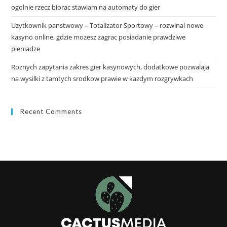
ogolnie rzecz biorac stawiam na automaty do gier
Uzytkownik panstwowy – Totalizator Sportowy – rozwinal nowe
kasyno online, gdzie mozesz zagrac posiadanie prawdziwe
pieniadze
Roznych zapytania zakres gier kasynowych, dodatkowe pozwalaja
na wysilki z tamtych srodkow prawie w kazdym rozgrywkach
Recent Comments