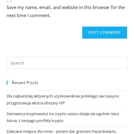
Save my name, email, and website in this browser for the
next time I comment.
Recent Posts
Dla najbardziej aktywnych uzytkownikow polskiego siec kasyno
przygotowuja ekstra obszary VIP
Darowizna kryptowalut na crypto casino dzieje sie ogolnie rzecz
biorac z twojego portfela krypto
Zalecane miejsce dla mnie – jestem dac graczem hazardowym,