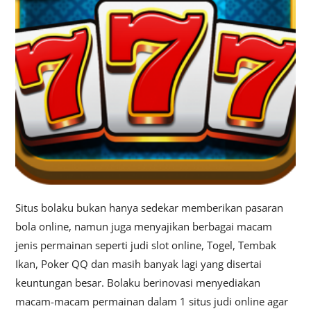
Situs bolaku bukan hanya sedekar memberikan pasaran
bola online, namun juga menyajikan berbagai macam
jenis permainan seperti judi slot online, Togel, Tembak
Ikan, Poker QQ dan masih banyak lagi yang disertai
keuntungan besar. Bolaku berinovasi menyediakan
macam-macam permainan dalam 1 situs judi online agar