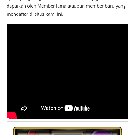
dapatkan oleh Member lama ataupun member baru yang
mendaftar di situs kami ini.