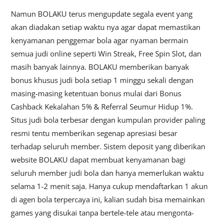
Namun BOLAKU terus mengupdate segala event yang
akan diadakan setiap waktu nya agar dapat memastikan
kenyamanan penggemar bola agar nyaman bermain
semua judi online seperti Win Streak, Free Spin Slot, dan
masih banyak lainnya. BOLAKU memberikan banyak
bonus khusus judi bola setiap 1 minggu sekali dengan
masing-masing ketentuan bonus mulai dari Bonus
Cashback Kekalahan 5% & Referral Seumur Hidup 1%.
Situs judi bola terbesar dengan kumpulan provider paling
resmi tentu memberikan segenap apresiasi besar
terhadap seluruh member. Sistem deposit yang diberikan
website BOLAKU dapat membuat kenyamanan bagi
seluruh member judi bola dan hanya memerlukan waktu
selama 1-2 menit saja. Hanya cukup mendaftarkan 1 akun
di agen bola terpercaya ini, kalian sudah bisa memainkan
games yang disukai tanpa bertele-tele atau mengonta-