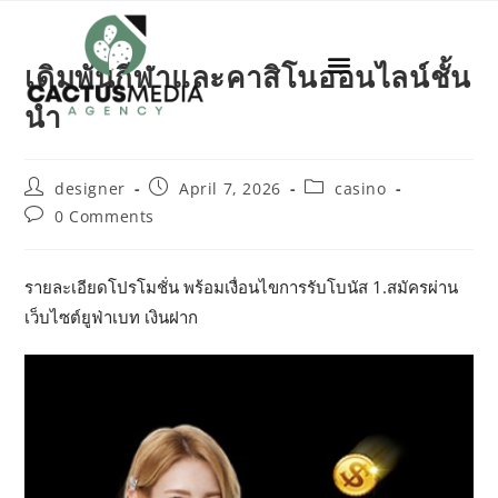
เดิมพันกีฬาและคาสิโนออนไลน์ชั้น
นำ
designer
April 7, 2026
casino
0 Comments
รายละเอียดโปรโมชั่น พร้อมเงื่อนไขการรับโบนัส 1.สมัครผ่าน
เว็บไซต์ยูฟ่าเบท เงินฝาก