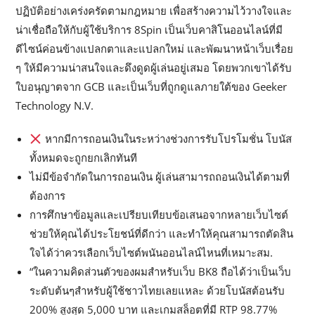
ปฏิบัติอย่างเคร่งครัดตามกฎหมาย เพื่อสร้างความไว้วางใจและ
น่าเชื่อถือให้กับผู้ใช้บริการ 8Spin เป็นเว็บคาสิโนออนไลน์ที่มี
ดีไซน์ค่อนข้างแปลกตาและแปลกใหม่ และพัฒนาหน้าเว็บเรื่อย
ๆ ให้มีความน่าสนใจและดึงดูดผู้เล่นอยู่เสมอ โดยพวกเขาได้รับ
ใบอนุญาตจาก GCB และเป็นเว็บที่ถูกดูแลภายใต้ของ Geeker
Technology N.V.
หากมีการถอนเงินในระหว่างช่วงการรับโปรโมชั่น โบนัส
ทั้งหมดจะถูกยกเลิกทันที
ไม่มีข้อจำกัดในการถอนเงิน ผู้เล่นสามารถถอนเงินได้ตามที่
ต้องการ
การศึกษาข้อมูลและเปรียบเทียบข้อเสนอจากหลายเว็บไซต์
ช่วยให้คุณได้ประโยชน์ที่ดีกว่า และทำให้คุณสามารถตัดสิน
ใจได้ว่าควรเลือกเว็บไซต์พนันออนไลน์ไหนที่เหมาะสม.
“ในความคิดส่วนตัวของผมสำหรับเว็บ BK8 ถือได้ว่าเป็นเว็บ
ระดับต้นๆสำหรับผู้ใช้ชาวไทยเลยแหละ ด้วยโบนัสต้อนรับ
200% สูงสุด 5,000 บาท และเกมสล็อตที่มี RTP 98.77%