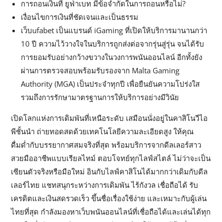
การถอนเงินที่ ยูฟ่าเบท มีข้อจำกัดในการถอนหรือไม่?
เงื่อนไขการเงินที่ชัดเจนและเป็นธรรม
เว็บufabet เป็นแบรนด์ iGaming ที่เปิดให้บริการมานานกว่า
10 ปี ความไว้วางใจในบริการถูกส่งต่อจากรุ่นสู่รุ่น จนได้รับ
การยอมรับอย่างกว้างขวางในวงการพนันออนไลน์ อีกทั้งยัง
ผ่านการตรวจสอบพร้อมรับรองจาก Malta Gaming
Authority (MGA) เป็นประจำทุกปี เพื่อยืนยันความโปร่งใส
รวมถึงการรักษามาตรฐานการให้บริการอย่างมีวินัย
เปิดโลกแห่งการเดิมพันที่เหนือระดับ เสมือนนั่งอยู่ในคาสิโนวีไอ
พีชั้นนำ ถ่ายทอดสดด้วยเทคโนโลยีความละเอียดสูง ให้คุณ
ดื่มด่ำกับบรรยากาศสมจริงที่สุด พร้อมบริการจากดีลเลอร์สาว
สวยมืออาชีพแบบเรียลไทม์ ตอบโจทย์ทุกไลฟ์สไตล์ ไม่ว่าจะเป็น
เซียนตัวจริงหรือมือใหม่ อินกับไลฟ์คาสิโนได้มากกว่าเดิมกับดีล
เลอร์ไทย แชทสนุกระหว่างการเดิมพัน ไร้กังวล เชื่อถือได้ รับ
เครดิตและเงินสดรวดเร็ว ขึ้นชื่อเรื่องใช้ง่าย และเหมาะกับผู้เล่น
ไทยที่สุด กำลังมองหาเว็บพนันออนไลน์ที่เชื่อถือได้และเล่นได้ทุก