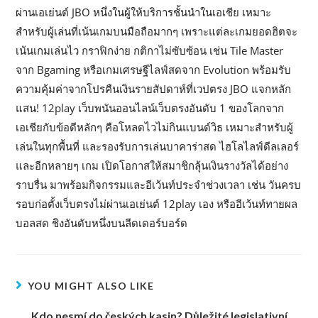
ผ่านเอเย่นต์ JBO หนึ่งในผู้ให้บริการชั้นนำในเอเชีย เหมาะ
สำหรับผู้เล่นที่เน้นเกมบนมือถือมากๆ เพราะแต่ละเกมยอดฮิตจะ
เน้นเกมเล่นไว กราฟิกง่าย กติกาไม่ซับซ้อน เช่น Tile Master
จาก Bgaming หรือเกมเศรษฐีไลฟ์สดจาก Evolution พร้อมรับ
ความคุ้มค่าจากโปรคืนเงินรายสัปดาห์ที่เวปตรง JBO แจกหลัก
แสน! 12play เว็บพนันออนไลน์เว็บตรงอันดับ 1 ของโลกจาก
เอเชียกับข้อดีหลักๆ คือโหลดไวไม่กินแบนด์วิธ เหมาะสำหรับผู้
เล่นในทุกพื้นที่ และรองรับการเล่นบาคาร่าสด ไฮโลไลฟ์ดีลเลอร์
และอีกหลายๆ เกม เปิดโอกาสให้สมาชิกลุ้นเงินรางวัลได้อย่าง
ราบรื่น มาพร้อมกิจกรรมและอีเว้นท์ประจำช่วงเวลา เช่น วันครบ
รอบก่อตั้งเว็บตรงไม่ผ่านเอเย่นต์ 12play เอง หรืออีเว้นท์ทายผล
บอลสด ชิงอันดับหนึ่งบนลีดเดอร์บอร์ด
YOU MIGHT ALSO LIKE
Kdo nesmí do českých kasin? Důležité legislativní