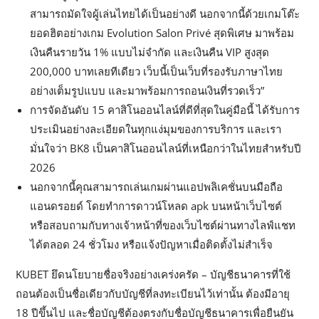
สามารถมัดใจผู้เล่นไทยได้เป็นอย่างดี นอกจากนี้ด้วยเกมโต๊ะ
ยอดฮิตอย่างเกม Evolution Salon Privé สุดพิเศษ มาพร้อม
เงินคืนรายวัน 1% แบบไม่จำกัด และเงินคืน VIP สูงสุด
200,000 บาทเลยทีเดียว เว็บนี้เป็นเว็บที่รองรับภาษาไทย
อย่างเต็มรูปแบบ และมาพร้อมการถอนเงินที่รวดเร็ว”
การจัดอันดับ 15 คาสิโนออนไลน์ที่ดีที่สุดในคู่มือนี้ ได้รับการ
ประเมินอย่างละเอียดในทุกแง่มุมของการบริการ และเรา
มั่นใจว่า BK8 เป็นคาสิโนออนไลน์ที่เหนือกว่าในไทยสำหรับปี
2026
นอกจากนี้คุณสามารถเล่นเกมผ่านแอปพลิเคชั่นบนมือถือ
แอนดรอยด์ โดยทำการดาวน์โหลด apk บนหน้าเว็บไซต์
หรือสอบถามกับทางเจ้าหน้าที่ของเว็บไซต์ผ่านทางไลฟ์แชท
ได้ตลอด 24 ชั่วโมง หรือแจ้งปัญหาเมื่อติดตั้งไม่สำเร็จ
KUBET ยึดนโยบายชื่อจริงอย่างเคร่งครัด – บัญชีธนาคารที่ใช้
ถอนต้องเป็นชื่อเดียวกับบัญชีที่ลงทะเบียนไว้เท่านั้น ต้องมีอายุ
18 ปีขึ้นไป และชื่อบัญชีต้องตรงกับชื่อบัญชีธนาคารเพื่อยืนยัน