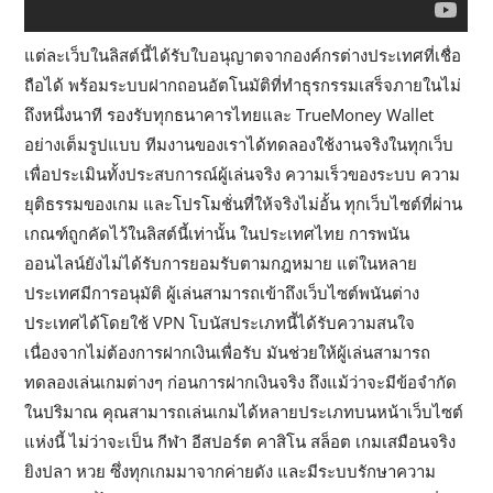
แต่ละเว็บในลิสต์นี้ได้รับใบอนุญาตจากองค์กรต่างประเทศที่เชื่อ
ถือได้ พร้อมระบบฝากถอนอัตโนมัติที่ทำธุรกรรมเสร็จภายในไม่
ถึงหนึ่งนาที รองรับทุกธนาคารไทยและ TrueMoney Wallet
อย่างเต็มรูปแบบ ทีมงานของเราได้ทดลองใช้งานจริงในทุกเว็บ
เพื่อประเมินทั้งประสบการณ์ผู้เล่นจริง ความเร็วของระบบ ความ
ยุติธรรมของเกม และโปรโมชั่นที่ให้จริงไม่อั้น ทุกเว็บไซต์ที่ผ่าน
เกณฑ์ถูกคัดไว้ในลิสต์นี้เท่านั้น ในประเทศไทย การพนัน
ออนไลน์ยังไม่ได้รับการยอมรับตามกฎหมาย แต่ในหลาย
ประเทศมีการอนุมัติ ผู้เล่นสามารถเข้าถึงเว็บไซต์พนันต่าง
ประเทศได้โดยใช้ VPN โบนัสประเภทนี้ได้รับความสนใจ
เนื่องจากไม่ต้องการฝากเงินเพื่อรับ มันช่วยให้ผู้เล่นสามารถ
ทดลองเล่นเกมต่างๆ ก่อนการฝากเงินจริง ถึงแม้ว่าจะมีข้อจำกัด
ในปริมาณ คุณสามารถเล่นเกมได้หลายประเภทบนหน้าเว็บไซต์
แห่งนี้ ไม่ว่าจะเป็น กีฬา อีสปอร์ต คาสิโน สล็อต เกมเสมือนจริง
ยิงปลา หวย ซึ่งทุกเกมมาจากค่ายดัง และมีระบบรักษาความ