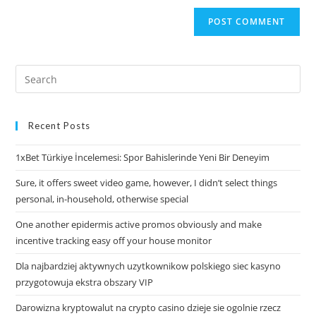
Recent Posts
1xBet Türkiye İncelemesi: Spor Bahislerinde Yeni Bir Deneyim
Sure, it offers sweet video game, however, I didn’t select things
personal, in-household, otherwise special
One another epidermis active promos obviously and make
incentive tracking easy off your house monitor
Dla najbardziej aktywnych uzytkownikow polskiego siec kasyno
przygotowuja ekstra obszary VIP
Darowizna kryptowalut na crypto casino dzieje sie ogolnie rzecz