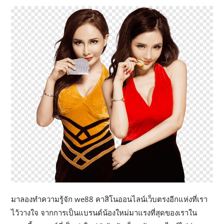
มาลองทำความรู้จัก we88 คาสิโนออนไลน์เว็บตรงอีกแห่งที่เรา
ไว้วางใจ จากการเป็นแบรนด์น้องใหม่มาแรงที่สุดของเราใน