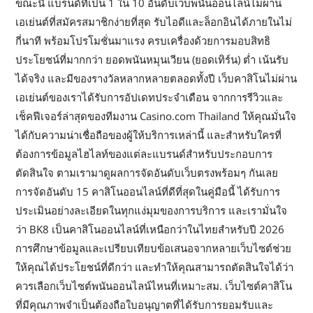
ขณะนี้ แบรนด์ที่เป็น 1 ใน 10 อันดับเว็บพนันออนไลน์ไม่ผ่าน
เอเย่นต์ที่สมัครสมาชิกง่ายที่สุด รับไอดีและล็อกอินได้ภายในไม่
กี่นาที พร้อมโปรโมชั่นมาแรง ครบเครื่องด้วยการมอบสิทธิ
ประโยชน์ที่มากกว่า ยอดพนันหมุนเวียน (ยอดเทิร์น) ต่ำ เน้นรับ
ได้จริง และมีของรางวัลหลากหลายตลอดทั้งปี เว็บคาสิโนไม่ผ่าน
เอเย่นต์ของเราได้รับการอัปเดทประจำเดือน จากการรีวิวและ
เช็คฟีเจอร์ล่าสุดของทีมงาน Casino.com Thailand ให้คุณมั่นใจ
ได้กับความน่าเชื่อถือของผู้ให้บริการเหล่านี้ และสำหรับใครที่
ต้องการข้อมูลไฮไลท์ของแต่ละแบรนด์สำหรับประกอบการ
ตัดสินใจ ตามเรามาดูผลการจัดอันดับเว็บตรงพร้อมๆ กันเลย
การจัดอันดับ 15 คาสิโนออนไลน์ที่ดีที่สุดในคู่มือนี้ ได้รับการ
ประเมินอย่างละเอียดในทุกแง่มุมของการบริการ และเรามั่นใจ
ว่า BK8 เป็นคาสิโนออนไลน์ที่เหนือกว่าในไทยสำหรับปี 2026
การศึกษาข้อมูลและเปรียบเทียบข้อเสนอจากหลายเว็บไซต์ช่วย
ให้คุณได้ประโยชน์ที่ดีกว่า และทำให้คุณสามารถตัดสินใจได้ว่า
ควรเลือกเว็บไซต์พนันออนไลน์ไหนที่เหมาะสม. เว็บไซต์คาสิโน
ที่มีคุณภาพจำเป็นต้องถือใบอนุญาตที่ได้รับการยอมรับและ