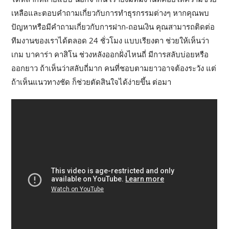
เหลือและตอบคำถามเกี่ยวกับการทำธุรกรรมต่างๆ หากคุณพบ
ปัญหาหรือมีคำถามเกี่ยวกับการฝาก-ถอนเงิน คุณสามารถติดต่อ
ทีมงานของเราได้ตลอด 24 ชั่วโมง แบบเรียงตา ช่วยให้เห็นว่า
เกม บาคาร่า คาสิโน ช่วงหลังออกฝั่งไหนถี่ มีการสลับบ่อยหรือ
ออกยาว ถ้าเห็นว่าสลับถี่มาก คนที่ชอบตามยาวอาจต้องระวัง แต่
ถ้าเห็นแนวทางชัด ก็ช่วยตัดสินใจได้ง่ายขึ้น ต่อมา