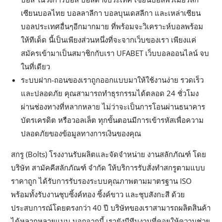
เซียนบอลไทย บอลลาลีกา บอลบุนเดสลีกา และเหล่าเซียน
บอลประเทศอื่นๆอีกมากมาย ที่พร้อมจะวิเคราะห์บอลพร้อม
ให้ทีเด็ด นี้เป็นเพียงส่วนหนึ่งที่จะจากเว็บของเรา เพียงแค่
สมัครเข้ามาเป็นสมาชิกกับเรา UFABET เว็บบอลออนไลน์ จบ
ในที่เดียว
ระบบฝาก-ถอนของเราถูกออกแบบมาให้ใช้งานง่าย รวดเร็ว
และปลอดภัย คุณสามารถทำธุรกรรมได้ตลอด 24 ชั่วโมง
ผ่านช่องทางที่หลากหลาย ไม่ว่าจะเป็นการโอนผ่านธนาคาร
บัตรเครดิต หรือวอลเล็ต ทุกขั้นตอนมีการเข้ารหัสเพื่อความ
ปลอดภัยของข้อมูลทางการเงินของคุณ
สกรู (Bolts) โรงงานรับผลิตและจัดจำหน่าย งานสลักภัณฑ์ โดย
บริษัท สามัคคีสลักภัณฑ์ จำกัด ให้บริการรับสั่งทำสกรูตามแบบ
ราคาถูก ได้รับการรับรองระบบคุณภาพตามมาตรฐาน ISO
พร้อมทั้งรับงานชุบซิ้งค์ทอง ซิ้งค์ขาว และชุบสังกะสี ด้วย
ประสบการณ์โดยตรงกว่า 40 ปี บริษัทของเราสามารถผลิตสินค้า
ได้หลากหลายแบบ นอกจากนี้ เรายังมีทีมงานที่คอยให้ความช่วย