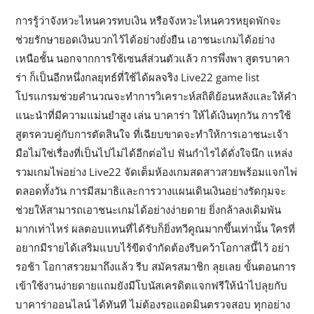
การรู้ว่าจังหวะไหนควรทบเงิน หรือจังหวะไหนควรหยุดพักจะ
ช่วยรักษายอดเงินบวกไว้ได้อย่างยั่งยืน เอาชนะเกมได้อย่าง
เหนือชั้น นอกจากการใช้เซนส์ส่วนตัวแล้ว การพึ่งพา สูตรบาคา
ร่า ก็เป็นอีกหนึ่งกลยุทธ์ที่ใช้ได้ผลจริง Live22 game list
โปรแกรมช่วยคำนวณจะทำการวิเคราะห์สถิติย้อนหลังและให้คำ
แนะนำที่มีความแม่นยำสูง เล่น บาคาร่า ให้ได้เงินทุกวัน การใช้
สูตรควบคู่กับการตัดสินใจ ที่เฉียบขาดจะทำให้การเอาชนะเจ้า
มือไม่ใช่เรื่องที่เป็นไปไม่ได้อีกต่อไป ฟันกำไรได้ดั่งใจนึก แหล่ง
รวมเกมไพ่อย่าง Live22 จัดเต็มห้องเกมสดสาวสวยพร้อมแจกไพ่
ตลอดทั้งวัน การมีสมาธิและการวางแผนเดินเงินอย่างรัดกุมจะ
ช่วยให้สามารถเอาชนะเกมได้อย่างง่ายดาย ยิ่งกล้าลงเดิมพัน
มากเท่าไหร่ ผลตอบแทนที่ได้รับก็ยิ่งทวีคูณมากขึ้นเท่านั้น ใครที่
อยากมีรายได้เสริมแบบไร้ขีดจำกัดต้องรีบคว้าโอกาสนี้ไว้ อย่า
รอช้า โอกาสรวยมาถึงแล้ว รีบ สมัครสมาชิก ลุยเลย ขั้นตอนการ
เข้าใช้งานง่ายดายแถมยังมีโบนัสเครดิตแจกฟรีให้นำไปลุยกับ
บาคาร่าออนไลน์ ได้ทันที ไม่ต้องรอแอดมินตรวจสอบ ทุกอย่าง