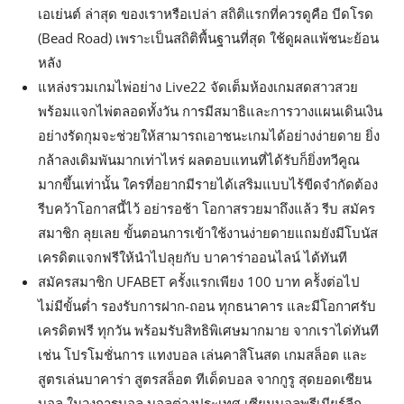
เอเย่นต์ ล่าสุด ของเราหรือเปล่า สถิติแรกที่ควรดูคือ บีดโรด
(Bead Road) เพราะเป็นสถิติพื้นฐานที่สุด ใช้ดูผลแพ้ชนะย้อน
หลัง
แหล่งรวมเกมไพ่อย่าง Live22 จัดเต็มห้องเกมสดสาวสวย
พร้อมแจกไพ่ตลอดทั้งวัน การมีสมาธิและการวางแผนเดินเงิน
อย่างรัดกุมจะช่วยให้สามารถเอาชนะเกมได้อย่างง่ายดาย ยิ่ง
กล้าลงเดิมพันมากเท่าไหร่ ผลตอบแทนที่ได้รับก็ยิ่งทวีคูณ
มากขึ้นเท่านั้น ใครที่อยากมีรายได้เสริมแบบไร้ขีดจำกัดต้อง
รีบคว้าโอกาสนี้ไว้ อย่ารอช้า โอกาสรวยมาถึงแล้ว รีบ สมัคร
สมาชิก ลุยเลย ขั้นตอนการเข้าใช้งานง่ายดายแถมยังมีโบนัส
เครดิตแจกฟรีให้นำไปลุยกับ บาคาร่าออนไลน์ ได้ทันที
สมัครสมาชิก UFABET ครั้งแรกเพียง 100 บาท คร้ังต่อไป
ไม่มีขั้นต่ำ รองรับการฝาก-ถอน ทุกธนาคาร และมีโอกาศรับ
เครดิตฟรี ทุกวัน พร้อมรับสิทธิพิเศษมากมาย จากเราได่ทันที
เช่น โปรโมชั่นการ แทงบอล เล่นคาสิโนสด เกมสล็อต และ
สูตรเล่นบาคาร่า สูตรสล็อต ทีเด็ดบอล จากกูรู สุดยอดเซียน
บอล ในวงการบอล บอลต่างประเทศ เซียนบอลพรีเมียร์ลีก