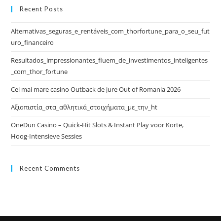
Recent Posts
Alternativas_seguras_e_rentáveis_com_thorfortune_para_o_seu_fut
uro_financeiro
Resultados_impressionantes_fluem_de_investimentos_inteligentes
_com_thor_fortune
Cel mai mare casino Outback de jure Out of Romania 2026
Αξιοπιστία_στα_αθλητικά_στοιχήματα_με_την_ht
OneDun Casino – Quick‑Hit Slots & Instant Play voor Korte,
Hoog‑Intensieve Sessies
Recent Comments