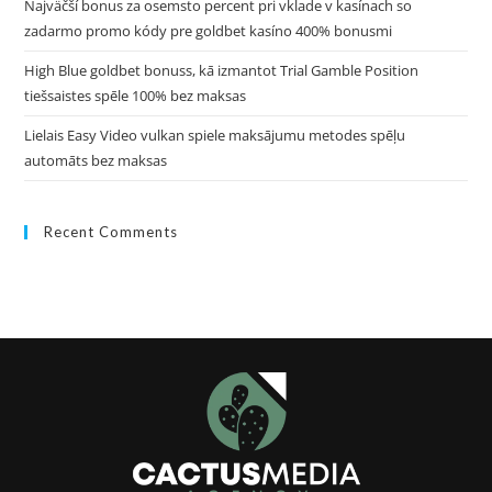
Najväčší bonus za osemsto percent pri vklade v kasínach so
zadarmo promo kódy pre goldbet kasíno 400% bonusmi
High Blue goldbet bonuss, kā izmantot Trial Gamble Position
tiešsaistes spēle 100% bez maksas
Lielais Easy Video vulkan spiele maksājumu metodes spēļu
automāts bez maksas
Recent Comments