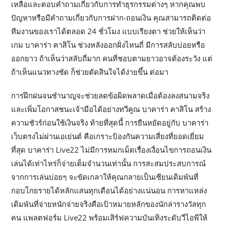
เหลือและตอบคำถามเกี่ยวกับการทำธุรกรรมต่างๆ หากคุณพบ
ปัญหาหรือมีคำถามเกี่ยวกับการฝาก-ถอนเงิน คุณสามารถติดต่อ
ทีมงานของเราได้ตลอด 24 ชั่วโมง แบบเรียงตา ช่วยให้เห็นว่า
เกม บาคาร่า คาสิโน ช่วงหลังออกฝั่งไหนถี่ มีการสลับบ่อยหรือ
ออกยาว ถ้าเห็นว่าสลับถี่มาก คนที่ชอบตามยาวอาจต้องระวัง แต่
ถ้าเห็นแนวทางชัด ก็ช่วยตัดสินใจได้ง่ายขึ้น ต่อมา
การฝึกฝนจนชำนาญจะช่วยลดข้อผิดพลาดเมื่อต้องลงสนามจริง
และเพิ่มโอกาสชนะเจ้ามือได้อย่างทวีคูณ บาคาร่า คาสิโน สร้าง
ความชัวร์ก่อนใช้เงินจริง ท้ายที่สุดนี้ การยืนหยัดอยู่กับ บาคาร่า
เว็บตรงไม่ผ่านเอเย่นต์ คือเกราะป้องกันความเสี่ยงที่ยอดเยี่ยม
ที่สุด บาคาร่า Live22 ไม่มีการหมกเม็ดเรื่องเงื่อนไขการถอนเงิน
เล่นได้เท่าไหร่ก็จ่ายเต็มจำนวนเท่านั้น การสะสมประสบการณ์
จากการเล่นบ่อยๆ จะขัดเกลาให้คุณกลายเป็นเซียนเดิมพันที่
กอบโกยรายได้หลักแสนทุกเดือนได้อย่างแน่นอน การหาแหล่ง
เดิมพันที่จ่ายหนักจ่ายจริงคือเป้าหมายหลักของนักล่ารางวัลทุก
คน แพลตฟอร์ม Live22 พร้อมเสิร์ฟความบันเทิงระดับวีไอพีให้