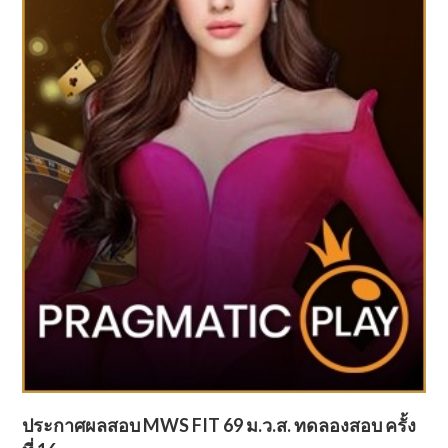
ประกาศผลสอบ MWS FIT 69 ม.ว.ส. ทดลองสอบ ครั้ง