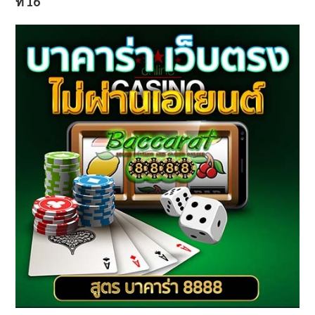
ที่ 16