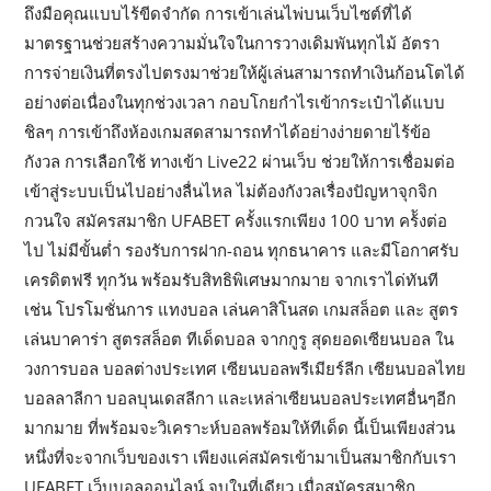
ถึงมือคุณแบบไร้ขีดจำกัด การเข้าเล่นไพ่บนเว็บไซต์ที่ได้
มาตรฐานช่วยสร้างความมั่นใจในการวางเดิมพันทุกไม้ อัตรา
การจ่ายเงินที่ตรงไปตรงมาช่วยให้ผู้เล่นสามารถทำเงินก้อนโตได้
อย่างต่อเนื่องในทุกช่วงเวลา กอบโกยกำไรเข้ากระเป๋าได้แบบ
ชิลๆ การเข้าถึงห้องเกมสดสามารถทำได้อย่างง่ายดายไร้ข้อ
กังวล การเลือกใช้ ทางเข้า Live22 ผ่านเว็บ ช่วยให้การเชื่อมต่อ
เข้าสู่ระบบเป็นไปอย่างลื่นไหล ไม่ต้องกังวลเรื่องปัญหาจุกจิก
กวนใจ สมัครสมาชิก UFABET ครั้งแรกเพียง 100 บาท คร้ังต่อ
ไป ไม่มีขั้นต่ำ รองรับการฝาก-ถอน ทุกธนาคาร และมีโอกาศรับ
เครดิตฟรี ทุกวัน พร้อมรับสิทธิพิเศษมากมาย จากเราได่ทันที
เช่น โปรโมชั่นการ แทงบอล เล่นคาสิโนสด เกมสล็อต และ สูตร
เล่นบาคาร่า สูตรสล็อต ทีเด็ดบอล จากกูรู สุดยอดเซียนบอล ใน
วงการบอล บอลต่างประเทศ เซียนบอลพรีเมียร์ลีก เซียนบอลไทย
บอลลาลีกา บอลบุนเดสลีกา และเหล่าเซียนบอลประเทศอื่นๆอีก
มากมาย ที่พร้อมจะวิเคราะห์บอลพร้อมให้ทีเด็ด นี้เป็นเพียงส่วน
หนึ่งที่จะจากเว็บของเรา เพียงแค่สมัครเข้ามาเป็นสมาชิกกับเรา
UFABET เว็บบอลออนไลน์ จบในที่เดียว เมื่อสมัครสมาชิก