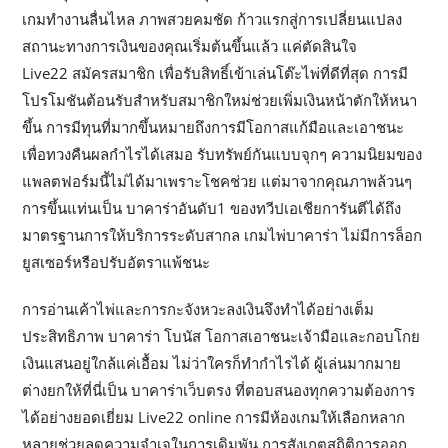
เกมทำงานลื่นไหล ภาพสวยคมชัด ก้าวแรกสู่การเปลี่ยนแปลง
สถานะทางการเงินของคุณเริ่มต้นขึ้นแล้ว แค่ตัดสินใจ
Live22 สมัครสมาชิก เพื่อรับสิทธิ์เข้าเล่นโต๊ะไพ่ที่ดีที่สุด การมี
โปรโมชันต้อนรับสำหรับสมาชิกใหม่ช่วยเพิ่มเงินหน้าตักให้หนา
ขึ้น การมีทุนที่มากขึ้นหมายถึงการมีโอกาสแก้มือและเอาชนะ
เพื่อทวงคืนผลกำไรได้เสมอ รับทรัพย์กันแบบจุกๆ ความนิยมของ
แพลตฟอร์มนี้ไม่ได้มาเพราะโชคช่วย แต่มาจากคุณภาพล้วนๆ
การขึ้นแท่นเป็น บาคาร่าอันดับ1 ของทวีปเอเชียการันตีได้ถึง
มาตรฐานการให้บริการระดับสากล เกมไพ่บาคาร่า ไม่มีการล็อก
ยูสเซอร์หรือปรับอัตราแพ้ชนะ
การอ่านเค้าไพ่และการกะจังหวะลงเงินจึงทำได้อย่างเต็ม
ประสิทธิภาพ บาคาร่า โบนัส โอกาสเอาชนะเจ้ามือและกอบโกย
เงินแสนอยู่ใกล้แค่เอื้อม ไม่ว่าใครก็ทำกำไรได้ ผู้เล่นมากมาย
ต่างยกให้ที่นี่เป็น บาคาร่าเว็บตรง ที่ตอบสนองทุกความต้องการ
ได้อย่างยอดเยี่ยม Live22 online การมีห้องเกมให้เลือกหลาก
หลายช่วยลดความจำเจในการเดิมพัน การสังเกตสถิติการออก