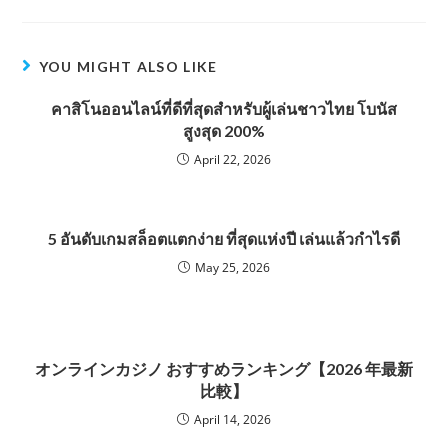
YOU MIGHT ALSO LIKE
คาสิโนออนไลน์ที่ดีที่สุดสำหรับผู้เล่นชาวไทย โบนัส
สูงสุด 200%
April 22, 2026
5 อันดับเกมสล็อตแตกง่าย ที่สุดแห่งปี เล่นแล้วกำไรดี
May 25, 2026
オンラインカジノ おすすめランキング【2026 年最新
比較】
April 14, 2026